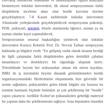
Davranış bilimlerine odaklanan ve multidisipliner eğitim anlayışını
benimseyen üsküdar üniversitesi, ilk ulusal sempozyumunu farklı
disiplinlerin inceleme alanı olan benlik kavramı üzerine
gerçekleştiriyor. 7-8 Kasım tarihlerinde üsküdar üniversitesi
Altunizade yerleşkesinde gerçekleştirilecek sempozyuma p
sikoloji,
PDR, psikiyatri,
nöroloji
, felsefe alanlarında öğrenci, asistan ya da
uzman olanlar kayıt yaptırabilecek.
Sempozyumun onursal başkanlığını yürütecek olan üsküdar
üniversitesi Kurucu Rektörü Prof. Dr. Nevzat Tarhan sempozyum
hakkında şu bilgileri verdi; “En gelişmiş varlık olarak insanın benliği
ile ilgili çalışmalar farklı disiplinlerden gelen derinlikli çabaları
tamamlayıcı ve destekleyici bir olgunluğa ulaşmak üzere.
Nörobilimde beynin her noktasından alınan tek nöron kayıtları,
fMRI ile iş üzerindeki beynin dinamik görüntülemeleri benlik
organizasyonundaki fikirlerimizin oluşumunda bize güvenilir bir
zemin sağlarken, psikiyatriden gelen klinik bilgiler söz konusu bu
zeminle harmanlı biçimde önümüze az çok şekillenmiş bir “benlik”
yapısı çıkarıyor. özellikle Kohut’un psikanalizden getirdiği materyal
bu yapının daha bir şekillenmesini sağlıyor. Ama hepsinden önemlisi