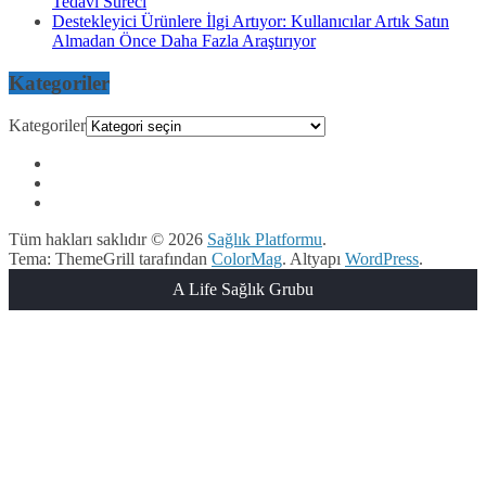
Tedavi Süreci
Destekleyici Ürünlere İlgi Artıyor: Kullanıcılar Artık Satın
Almadan Önce Daha Fazla Araştırıyor
Kategoriler
Kategoriler
Tüm hakları saklıdır © 2026
Sağlık Platformu
.
Tema: ThemeGrill tarafından
ColorMag
. Altyapı
WordPress
.
A Life Sağlık Grubu