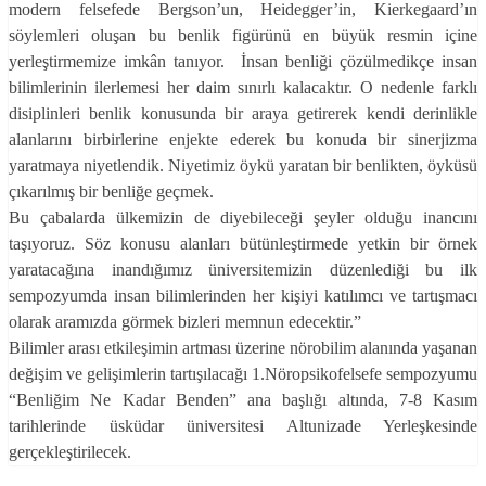
modern felsefede Bergson’un, Heidegger’in, Kierkegaard’ın
söylemleri oluşan bu benlik figürünü en büyük resmin içine
yerleştirmemize imkân tanıyor. İnsan benliği çözülmedikçe insan
bilimlerinin ilerlemesi her daim sınırlı kalacaktır. O nedenle farklı
disiplinleri benlik konusunda bir araya getirerek kendi derinlikle
alanlarını birbirlerine enjekte ederek bu konuda bir sinerjizma
yaratmaya niyetlendik. Niyetimiz öykü yaratan bir benlikten, öyküsü
çıkarılmış bir benliğe geçmek.
Bu çabalarda ülkemizin de diyebileceği şeyler olduğu inancını
taşıyoruz. Söz konusu alanları bütünleştirmede yetkin bir örnek
yaratacağına inandığımız üniversitemizin düzenlediği bu ilk
sempozyumda insan bilimlerinden her kişiyi katılımcı ve tartışmacı
olarak aramızda görmek bizleri memnun edecektir.”
Bilimler arası etkileşimin artması üzerine nörobilim alanında yaşanan
değişim ve gelişimlerin tartışılacağı 1.Nöropsikofelsefe sempozyumu
“Benliğim Ne Kadar Benden” ana başlığı altında, 7-8 Kasım
tarihlerinde üsküdar üniversitesi Altunizade Yerleşkesinde
gerçekleştirilecek.