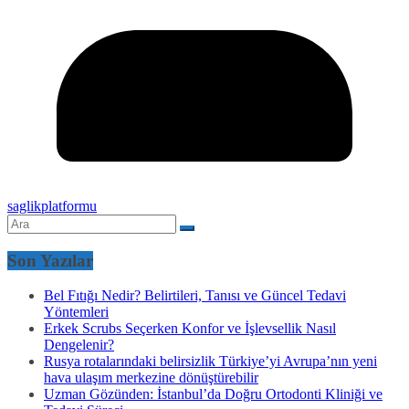
saglikplatformu
Son Yazılar
Bel Fıtığı Nedir? Belirtileri, Tanısı ve Güncel Tedavi
Yöntemleri
Erkek Scrubs Seçerken Konfor ve İşlevsellik Nasıl
Dengelenir?
Rusya rotalarındaki belirsizlik Türkiye’yi Avrupa’nın yeni
hava ulaşım merkezine dönüştürebilir
Uzman Gözünden: İstanbul’da Doğru Ortodonti Kliniği ve