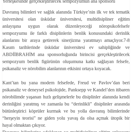
Yerleşkesinde gerçekleştirilecek sempozyumun ana sponsoru
Davranış bilimleri ve sağlık alanında Türkiye’nin ilk ve tek tematik
üniversitesi olan üsküdar üniversitesi, multidisipliner eğitim
anlayışına uygun olarak düzenleyeceği nöropsikofelsefe
sempozyumu ile farklı disiplinlerin benlik konusundaki derinlik
alanlarını bir araya getirerek sinerjizma yaratmayı amaçlıyor.7-8
Kasım tarihlerinde üsküdar üniversitesi ev sahipliğinde ve
ABDİİBRAHİM ana sponsorluğunda birincisi gerçekleştirilecek
sempozyum benlik figürünün oluşumuna katkı sağlayan felsefe,
psikanaliz ve nörobilim alanlarının etkisini ortaya koyacak.
Kant’tan bu yana modern felsefede, Freud ve Pavlov’dan beri
psikanaliz ve deneysel psikolojide, Panksepp ve Kandel’den itibaren
nörobilimde yaşanan hızlı gelişmelerle bu disiplinler alanında kendi
derinliğini yaratmış ve zamanla bu “derinlikli” disiplinler arasında
bütünleştirici köprüler kurmak ve bu yolla davranış bilimlerinde
“herşeyin teorisi” ne giden yolu yavaş da olsa açmak ütopik bir
hayal olmaktan çıkıyor.