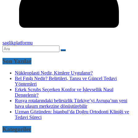
saglikplatformu
Son Yazılar
Nükleoplasti Nedir, Kimlere Uygulanır?
Bel Fıtığı Nedir? Belirtileri, Tanısı ve Güncel Tedavi
Yöntemleri
Erkek Scrubs Seçerken Konfor ve İşlevsellik Nasıl
Dengelenir?
Rusya rotalarındaki belirsizlik Türkiye’yi Avrupa’nın yeni
hava ulaşım merkezine dönüştürebilir
Uzman Gözünden: İstanbul’da Doğru Ortodonti Kliniği ve
Tedavi Süreci
Kategoriler