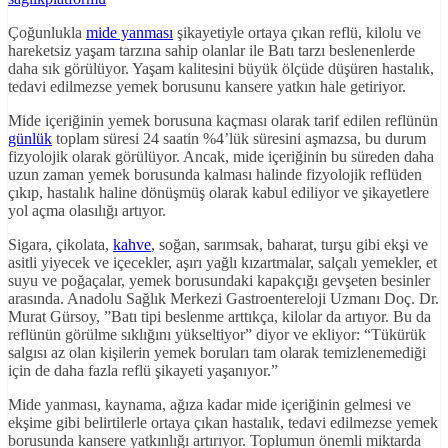
Çoğunlukla
mide yanması
şikayetiyle ortaya çıkan reflü, kilolu ve
hareketsiz yaşam tarzına sahip olanlar ile Batı tarzı beslenenlerde
daha sık görülüyor. Yaşam kalitesini büyük ölçüde düşüren hastalık,
tedavi edilmezse yemek borusunu kansere yatkın hale getiriyor.
Mide içeriğinin yemek borusuna kaçması olarak tarif edilen reflünün
günlük
toplam süresi 24 saatin %4’lük süresini aşmazsa, bu durum
fizyolojik olarak görülüyor. Ancak, mide içeriğinin bu süreden daha
uzun zaman yemek borusunda kalması halinde fizyolojik reflüden
çıkıp, hastalık haline dönüşmüş olarak kabul ediliyor ve şikayetlere
yol açma olasılığı artıyor.
Sigara, çikolata,
kahve
, soğan, sarımsak, baharat, turşu gibi ekşi ve
asitli yiyecek ve içecekler, aşırı yağlı kızartmalar, salçalı yemekler, et
suyu ve poğaçalar, yemek borusundaki kapakçığı gevşeten besinler
arasında. Anadolu Sağlık Merkezi Gastroentereloji Uzmanı Doç. Dr.
Murat Gürsoy, ”Batı tipi beslenme arttıkça, kilolar da artıyor. Bu da
reflünün görülme sıklığını yükseltiyor” diyor ve ekliyor: “Tükürük
salgısı az olan kişilerin yemek boruları tam olarak temizlenemediği
için de daha fazla reflü şikayeti yaşanıyor.”
Mide yanması, kaynama, ağıza kadar mide içeriğinin gelmesi ve
ekşime gibi belirtilerle ortaya çıkan hastalık, tedavi edilmezse yemek
borusunda kansere yatkınlığı artırıyor. Toplumun önemli miktarda