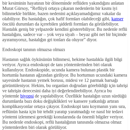
bir kesiminin hayatının bir döneminde reflüden yakındığını anlatan
Murat Gürsoy, “Reflüyü ortaya çıkaran nedenlerin bir kısmı iyi
bilinmekle birlikte, bazen nedenini açıklayamadığımız vakalar da
olabiliyor. Bu hastalığın, çok hafif formları olabileceği gibi,
kanser
öncülü durumları da içerebilen şiddetli formları da görülebiliyor.
Hastalık geniş bir yelpazede kendini gösterebiliyor. Bu nedenle reflü
hastalığını, sadece var – yok veya siyah – beyaz gibi net bir biçimde
ayıramıyoruz, hastalığın gri tonları da oluyor” diyor.
Endoskopi tanının olmazsa olmazı
Hastanın sağlık öyküsünün bilinmesi, hekime hastalıkla ilgili bilgi
veriyor. Ayrıca endoskopi de tanı yöntemlerinden biri olarak
kullanılıyor. Endoskopide, ucunda kamera bulunan plastik bir
hortumla hastanın ağzından giriliyor. Bu hortumun ucundaki kamera
sayesinde hastanın yemek borusu, midesi ve 12 parmak barsağı
görüntüleniyor. Hekim, bu organları doğrudan görebildiği için tahrişi
ve tahrişin derecesini daha iyi değerlendirebiliyor. Ayrıca bu
yöntemle
biyopsi
de yapılabiliyor. Özellikle hastalığın uzun sürdüğü
durumlarda bazı doku değişiklikleri ve kansere yatkınlığı artıran
komplikasyonlar ortaya çıkıyor. Endoskopi tanı koymanın yanı sıra,
reflünün hasta için bir tehdit yaratıp yaratmadığı ve nasıl bir tedavi
yöntemi izlenmesi gerektiği konularında da önemli bilgiler veriyor.
Bu nedenle endoskopi, reflü hastalığının tanısında olmazsa olmaz
yöntemlerden biri olarak görülüyor.