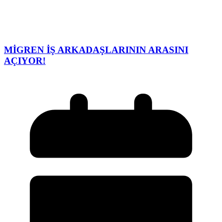
MİGREN İŞ ARKADAŞLARININ ARASINI
AÇIYOR!