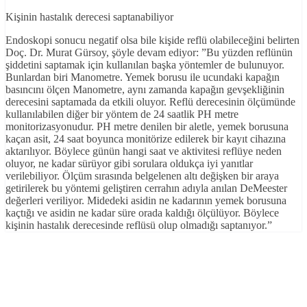
Kişinin hastalık derecesi saptanabiliyor
Endoskopi sonucu negatif olsa bile kişide reflü olabileceğini belirten
Doç. Dr. Murat Gürsoy, şöyle devam ediyor: ”Bu yüzden reflünün
şiddetini saptamak için kullanılan başka yöntemler de bulunuyor.
Bunlardan biri Manometre. Yemek borusu ile ucundaki kapağın
basıncını ölçen Manometre, aynı zamanda kapağın gevşekliğinin
derecesini saptamada da etkili oluyor. Reflü derecesinin ölçümünde
kullanılabilen diğer bir yöntem de 24 saatlik PH metre
monitorizasyonudur. PH metre denilen bir aletle, yemek borusuna
kaçan asit, 24 saat boyunca monitörize edilerek bir kayıt cihazına
aktarılıyor. Böylece günün hangi saat ve aktivitesi reflüye neden
oluyor, ne kadar sürüyor gibi sorulara oldukça iyi yanıtlar
verilebiliyor. Ölçüm sırasında belgelenen altı değişken bir araya
getirilerek bu yöntemi geliştiren cerrahın adıyla anılan DeMeester
değerleri veriliyor. Midedeki asidin ne kadarının yemek borusuna
kaçtığı ve asidin ne kadar süre orada kaldığı ölçülüyor. Böylece
kişinin hastalık derecesinde reflüsü olup olmadığı saptanıyor.”