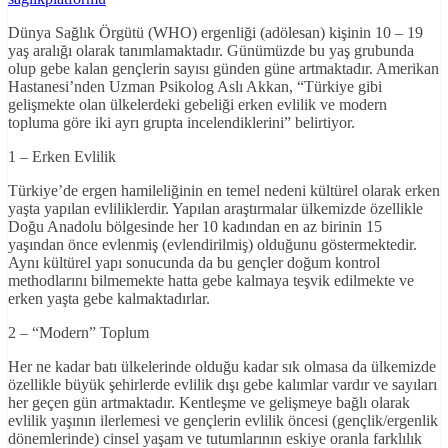
Dünya Sağlık Örgütü (WHO) ergenliği (adölesan) kişinin 10 – 19
yaş aralığı olarak tanımlamaktadır. Günümüzde bu yaş grubunda
olup gebe kalan gençlerin sayısı günden güne artmaktadır. Amerikan
Hastanesi’nden Uzman Psikolog Aslı Akkan, “Türkiye gibi
gelişmekte olan ülkelerdeki gebeliği erken evlilik ve modern
topluma göre iki ayrı grupta incelendiklerini” belirtiyor.
1 – Erken Evlilik
Türkiye’de ergen hamileliğinin en temel nedeni kültürel olarak erken
yaşta yapılan evliliklerdir. Yapılan araştırmalar ülkemizde özellikle
Doğu Anadolu bölgesinde her 10 kadından en az birinin 15
yaşından önce evlenmiş (evlendirilmiş) olduğunu göstermektedir.
Aynı kültürel yapı sonucunda da bu gençler doğum kontrol
methodlarını bilmemekte hatta gebe kalmaya teşvik edilmekte ve
erken yaşta gebe kalmaktadırlar.
2 – “Modern” Toplum
Her ne kadar batı ülkelerinde olduğu kadar sık olmasa da ülkemizde
özellikle büyük şehirlerde evlilik dışı gebe kalımlar vardır ve sayıları
her geçen gün artmaktadır. Kentleşme ve gelişmeye bağlı olarak
evlilik yaşının ilerlemesi ve gençlerin evlilik öncesi (gençlik/ergenlik
dönemlerinde) cinsel yaşam ve tutumlarının eskiye oranla farklılık