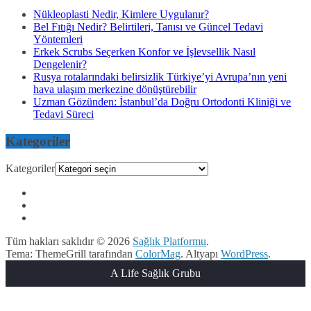
Nükleoplasti Nedir, Kimlere Uygulanır?
Bel Fıtığı Nedir? Belirtileri, Tanısı ve Güncel Tedavi
Yöntemleri
Erkek Scrubs Seçerken Konfor ve İşlevsellik Nasıl
Dengelenir?
Rusya rotalarındaki belirsizlik Türkiye’yi Avrupa’nın yeni
hava ulaşım merkezine dönüştürebilir
Uzman Gözünden: İstanbul’da Doğru Ortodonti Kliniği ve
Tedavi Süreci
Kategoriler
Kategoriler
Tüm hakları saklıdır © 2026
Sağlık Platformu
.
Tema: ThemeGrill tarafından
ColorMag
. Altyapı
WordPress
.
A Life Sağlık Grubu