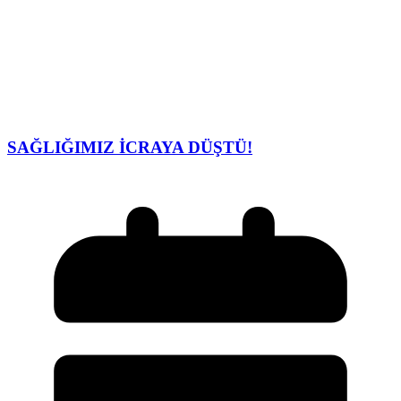
SAĞLIĞIMIZ İCRAYA DÜŞTÜ!