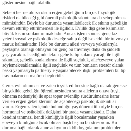
göstermesine bağlı olabilir.
Sebebi her ne olursa olsun ergen gebeliğinin birçok fizyolojik
riskleri olabileceği gibi önemli psikolojik sıkıntılara da sebep olması
mümkündür. Böyle bir durumda yaşanılabilecek ilk sıkıntı gebeliğin
devam ettirilip ettirilmemesi ile ilgilidir. Evlilik dışı gebe kalımların
büyük kısmı sonlandırılmaktadır. Ancak işlem sonrası genç kız
yeterli sosyal ve psikolojik desteğe sahip değil ise ciddi bir travmaya
maruz kalmaktadır. Hele bu durumu ailesi ve/veya yakınlarıyla
paylaşma olanağı olmayan bir genç bu travmayı daha da şiddetli
yaşayacaktır. İstediğinde tekrar gebe kalıp kalamayacağı ile ilgili
sıkıntılar, gebelik sonlandırma ile ilgili suçluluk, aile/çevreye yalan
söylemek/saklamakla ilgili suçluluk ve tüm bunların stresör olarak
baskı yapmasıyla partneriyle yaşanabilecek ilişki problemleri bu tip
travmaların en majör sebepleridir.
Gerek evli olunması ve zaten teşvik edilmesine bağlı olarak gerekse
bir şekilde gebeliğin öğrenilmesinden sonra ailelerin onayı (reşit
olmama nedeniyle) ile apar topar evlenilip sürdürülmesine karar
verilen ergen gebeliklerinin de açabileceği psikolojik sıkıntılar
vardır. Ergen zaten içinde bulunduğu yaş dönemi itibariyle birçok
hormonal ve psikolojik değişimi bir arada yaşamaktadır. Daha
kendini tanımaz, kendi kimliğiyle ilgili bocalamalar yaşarken
ebeveyn kimliğini alacak olması başlı başına bir stresördür. Bu
duruma bağlı olarak anne adayının ciddi duygulanım problemleri