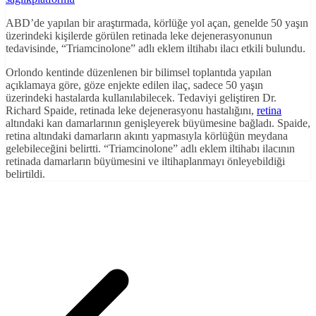
ABD’de yapılan bir araştırmada, körlüğe yol açan, genelde 50 yaşın
üzerindeki kişilerde görülen retinada leke dejenerasyonunun
tedavisinde, “Triamcinolone” adlı eklem iltihabı ilacı etkili bulundu.
Orlondo kentinde düzenlenen bir bilimsel toplantıda yapılan
açıklamaya göre, göze enjekte edilen ilaç, sadece 50 yaşın
üzerindeki hastalarda kullanılabilecek. Tedaviyi geliştiren Dr.
Richard Spaide, retinada leke dejenerasyonu hastalığını,
retina
altındaki kan damarlarının genişleyerek büyümesine bağladı. Spaide,
retina altındaki damarların akıntı yapmasıyla körlüğün meydana
gelebileceğini belirtti. “Triamcinolone” adlı eklem iltihabı ilacının
retinada damarların büyümesini ve iltihaplanmayı önleyebildiği
belirtildi.