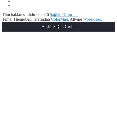
Tüm hakları saklıdır © 2026
Sağlık Platformu
.
Tema: ThemeGrill tarafından
ColorMag
. Altyapı
WordPress
.
A Life Sağlık Grubu