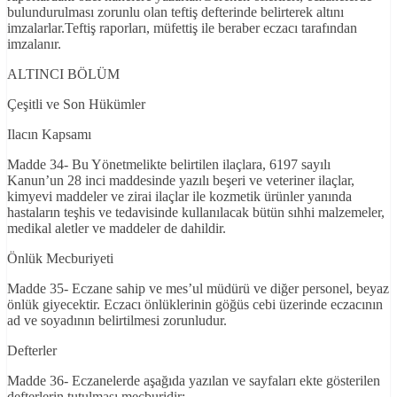
bulundurulması zorunlu olan teftiş defterinde belirterek altını
imzalarlar.Teftiş raporları, müfettiş ile beraber eczacı tarafından
imzalanır.
ALTINCI BÖLÜM
Çeşitli ve Son Hükümler
Ilacın Kapsamı
Madde 34- Bu Yönetmelikte belirtilen ilaçlara, 6197 sayılı
Kanun’un 28 inci maddesinde yazılı beşeri ve veteriner ilaçlar,
kimyevi maddeler ve zirai ilaçlar ile kozmetik ürünler yanında
hastaların teşhis ve tedavisinde kullanılacak bütün sıhhi malzemeler,
medikal aletler ve maddeler de dahildir.
Önlük Mecburiyeti
Madde 35- Eczane sahip ve mes’ul müdürü ve diğer personel, beyaz
önlük giyecektir. Eczacı önlüklerinin göğüs cebi üzerinde eczacının
ad ve soyadının belirtilmesi zorunludur.
Defterler
Madde 36- Eczanelerde aşağıda yazılan ve sayfaları ekte gösterilen
defterlerin tutulması mecburidir;