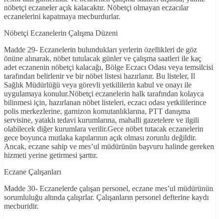
nöbetçi eczaneler açık kalacaktır. Nöbetçi olmayan eczacılar
eczanelerini kapatmaya mecburdurlar.
Nöbetçi Eczanelerin Çalışma Düzeni
Madde 29- Eczanelerin bulundukları yerlerin özellikleri de göz
önüne alınarak, nöbet tutulacak günler ve çalışma saatleri ile kaç
adet eczanenin nöbetçi kalacağı, Bölge Eczacı Odası veya temsilcisi
tarafından belirlenir ve bir nöbet listesi hazırlanır. Bu listeler, Il
Sağlık Müdürlüğü veya görevli yetkililerin kabul ve onayı ile
uygulamaya konulur.Nöbetçi eczanelerin halk tarafından kolayca
bilinmesi için, hazırlanan nöbet listeleri, eczacı odası yetkililerince
polis merkezlerine, garnizon komutanlıklarına, PTT danışma
servisine, yataklı tedavi kurumlarına, mahalli gazetelere ve ilgili
olabilecek diğer kurumlara verilir.Gece nöbet tutacak eczanelerin
gece boyunca mutlaka kapılarının açık olması zorunlu değildir.
Ancak, eczane sahip ve mes’ul müdürünün başvuru halinde gereken
hizmeti yerine getirmesi şarttır.
Eczane Çalışanları
Madde 30- Eczanelerde çalışan personel, eczane mes’ul müdürünün
sorumluluğu altında çalışırlar. Çalışanların personel defterine kaydı
mecburidir.