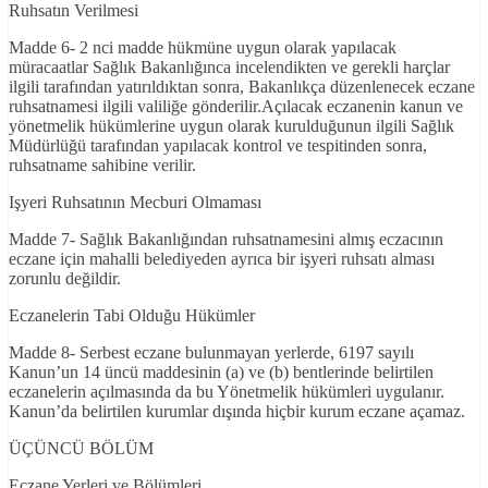
Ruhsatın Verilmesi
Madde 6- 2 nci madde hükmüne uygun olarak yapılacak
müracaatlar Sağlık Bakanlığınca incelendikten ve gerekli harçlar
ilgili tarafından yatırıldıktan sonra, Bakanlıkça düzenlenecek eczane
ruhsatnamesi ilgili valiliğe gönderilir.Açılacak eczanenin kanun ve
yönetmelik hükümlerine uygun olarak kurulduğunun ilgili Sağlık
Müdürlüğü tarafından yapılacak kontrol ve tespitinden sonra,
ruhsatname sahibine verilir.
Işyeri Ruhsatının Mecburi Olmaması
Madde 7- Sağlık Bakanlığından ruhsatnamesini almış eczacının
eczane için mahalli belediyeden ayrıca bir işyeri ruhsatı alması
zorunlu değildir.
Eczanelerin Tabi Olduğu Hükümler
Madde 8- Serbest eczane bulunmayan yerlerde, 6197 sayılı
Kanun’un 14 üncü maddesinin (a) ve (b) bentlerinde belirtilen
eczanelerin açılmasında da bu Yönetmelik hükümleri uygulanır.
Kanun’da belirtilen kurumlar dışında hiçbir kurum eczane açamaz.
ÜÇÜNCÜ BÖLÜM
Eczane Yerleri ve Bölümleri