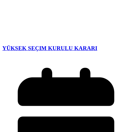
YÜKSEK SEÇIM KURULU KARARI