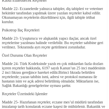
Kabul Edilebilecek Reçeteler
Madde 22- Eczanelerde yalnızca tabipler, diş tabipleri ve veteriner
hekimler tarafından yapılmak üzere yazılan reçeteler kabul edilir.
Okunamayan reçetelerin düzeltilmesi için, ilgili tabiple irtibat
kurulur.
Psikotrop Ilaç Reçeteleri
Madde 23- Uyuşturucu ve alışkanlık yapıcı ilaçlar, ancak özel
reçetelerine yazılması halinde verilebilir. Bu reçeteler sahibine geri
verilmez. Tekrarında ayrı reçete getirilmesi zorunludur.
Özel Durumu Olan Reçeteler
Madde 24- Türk Kodeksinde yazılı en çok miktardan fazla dozları
içeren reçeteler hakkında, 6197 sayılı Kanun’un 25 inci maddesinin
2 inci fıkrası gereğince hareket edilir.Birinci fıkrada belirtilen
reçetelerde; yazan tabibin ismi, adresi ve protokol numarası ile
hastanın isim ve açık adresi belirtilmiş olmalıdır. Miktarların ise,
Sağlık Bakanlığı genelgelerine uyması şarttır.
Reçeteler Üzerindeki Işlemler
Madde 25- Hazırlanan reçeteler, eczane mes’ul müdürü tarafından
imzalanıp tarih konularak eczane kaşesi ile mühürlenir. Bakanlık ve