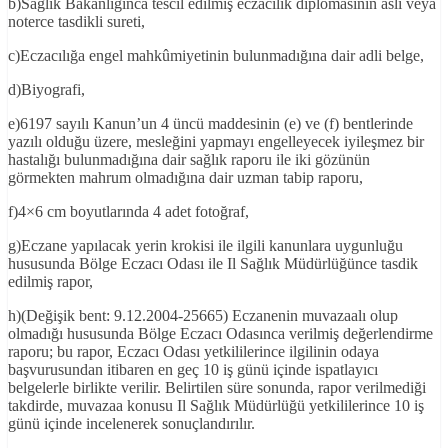
b)Sağlık Bakanlığınca tescil edilmiş eczacılık diplomasının aslı veya
noterce tasdikli sureti,
c)Eczacılığa engel mahkûmiyetinin bulunmadığına dair adli belge,
d)Biyografi,
e)6197 sayılı Kanun’un 4 üncü maddesinin (e) ve (f) bentlerinde
yazılı olduğu üzere, mesleğini yapmayı engelleyecek iyileşmez bir
hastalığı bulunmadığına dair sağlık raporu ile iki gözünün
görmekten mahrum olmadığına dair uzman tabip raporu,
f)4×6 cm boyutlarında 4 adet fotoğraf,
g)Eczane yapılacak yerin krokisi ile ilgili kanunlara uygunluğu
hususunda Bölge Eczacı Odası ile Il Sağlık Müdürlüğünce tasdik
edilmiş rapor,
h)(Değişik bent: 9.12.2004-25665) Eczanenin muvazaalı olup
olmadığı hususunda Bölge Eczacı Odasınca verilmiş değerlendirme
raporu; bu rapor, Eczacı Odası yetkililerince ilgilinin odaya
başvurusundan itibaren en geç 10 iş günü içinde ispatlayıcı
belgelerle birlikte verilir. Belirtilen süre sonunda, rapor verilmediği
takdirde, muvazaa konusu Il Sağlık Müdürlüğü yetkililerince 10 iş
günü içinde incelenerek sonuçlandırılır.