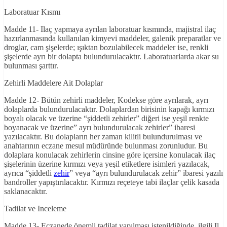
Laboratuar Kısmı
Madde 11- Ilaç yapmaya ayrılan laboratuar kısmında, majistral ilaç
hazırlanmasında kullanılan kimyevi maddeler, galenik preparatlar ve
droglar, cam şişelerde; ışıktan bozulabilecek maddeler ise, renkli
şişelerde ayrı bir dolapta bulundurulacaktır. Laboratuarlarda akar su
bulunması şarttır.
Zehirli Maddelere Ait Dolaplar
Madde 12- Bütün zehirli maddeler, Kodekse göre ayrılarak, ayrı
dolaplarda bulundurulacaktır. Dolaplardan birisinin kapağı kırmızı
boyalı olacak ve üzerine “şiddetli zehirler” diğeri ise yeşil renkte
boyanacak ve üzerine” ayrı bulundurulacak zehirler” ibaresi
yazılacaktır. Bu dolapların her zaman kilitli bulundurulması ve
anahtarının eczane mesul müdüründe bulunması zorunludur. Bu
dolaplara konulacak zehirlerin cinsine göre içersine konulacak ilaç
şişelerinin üzerine kırmızı veya yeşil etiketlere isimleri yazılacak,
ayrıca “şiddetli
zehir
” veya “ayrı bulundurulacak zehir” ibaresi yazılı
bandroller yapıştırılacaktır. Kırmızı reçeteye tabi ilaçlar çelik kasada
saklanacaktır.
Tadilat ve Inceleme
Madde 13- Eczanede önemli tadilat yapılması istenildiğinde, ilgili Il