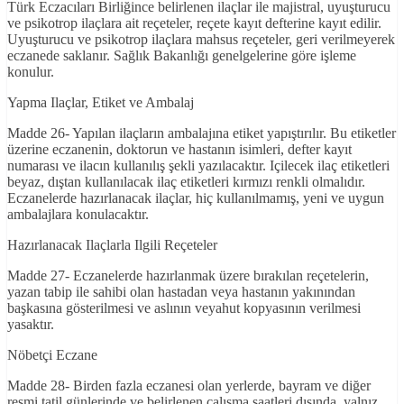
Türk Eczacıları Birliğince belirlenen ilaçlar ile majistral, uyuşturucu
ve psikotrop ilaçlara ait reçeteler, reçete kayıt defterine kayıt edilir.
Uyuşturucu ve psikotrop ilaçlara mahsus reçeteler, geri verilmeyerek
eczanede saklanır. Sağlık Bakanlığı genelgelerine göre işleme
konulur.
Yapma Ilaçlar, Etiket ve Ambalaj
Madde 26- Yapılan ilaçların ambalajına etiket yapıştırılır. Bu etiketler
üzerine eczanenin, doktorun ve hastanın isimleri, defter kayıt
numarası ve ilacın kullanılış şekli yazılacaktır. Içilecek ilaç etiketleri
beyaz, dıştan kullanılacak ilaç etiketleri kırmızı renkli olmalıdır.
Eczanelerde hazırlanacak ilaçlar, hiç kullanılmamış, yeni ve uygun
ambalajlara konulacaktır.
Hazırlanacak Ilaçlarla Ilgili Reçeteler
Madde 27- Eczanelerde hazırlanmak üzere bırakılan reçetelerin,
yazan tabip ile sahibi olan hastadan veya hastanın yakınından
başkasına gösterilmesi ve aslının veyahut kopyasının verilmesi
yasaktır.
Nöbetçi Eczane
Madde 28- Birden fazla eczanesi olan yerlerde, bayram ve diğer
resmi tatil günlerinde ve belirlenen çalışma saatleri dışında, yalnız