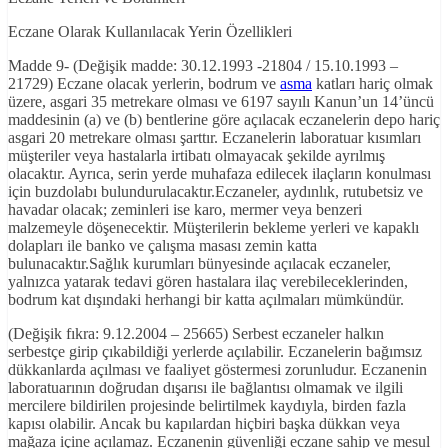
Eczane Olarak Kullanılacak Yerin Özellikleri
Madde 9- (Değişik madde: 30.12.1993 -21804 / 15.10.1993 –
21729) Eczane olacak yerlerin, bodrum ve
asma
katları hariç olmak
üzere, asgari 35 metrekare olması ve 6197 sayılı Kanun’un 14’üncü
maddesinin (a) ve (b) bentlerine göre açılacak eczanelerin depo hariç
asgari 20 metrekare olması şarttır. Eczanelerin laboratuar kısımları
müşteriler veya hastalarla irtibatı olmayacak şekilde ayrılmış
olacaktır. Ayrıca, serin yerde muhafaza edilecek ilaçların konulması
için buzdolabı bulundurulacaktır.Eczaneler, aydınlık, rutubetsiz ve
havadar olacak; zeminleri ise karo, mermer veya benzeri
malzemeyle döşenecektir. Müşterilerin bekleme yerleri ve kapaklı
dolapları ile banko ve çalışma masası zemin katta
bulunacaktır.Sağlık kurumları bünyesinde açılacak eczaneler,
yalnızca yatarak tedavi gören hastalara ilaç verebileceklerinden,
bodrum kat dışındaki herhangi bir katta açılmaları mümkündür.
(Değişik fıkra: 9.12.2004 – 25665) Serbest eczaneler halkın
serbestçe girip çıkabildiği yerlerde açılabilir. Eczanelerin bağımsız
dükkanlarda açılması ve faaliyet göstermesi zorunludur. Eczanenin
laboratuarının doğrudan dışarısı ile bağlantısı olmamak ve ilgili
mercilere bildirilen projesinde belirtilmek kaydıyla, birden fazla
kapısı olabilir. Ancak bu kapılardan hiçbiri başka dükkan veya
mağaza içine açılamaz. Eczanenin güvenliği eczane sahip ve mesul