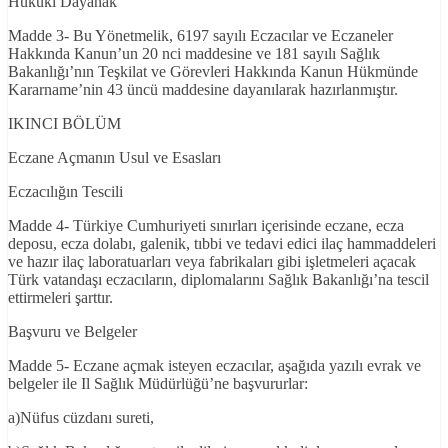
Hukuki Dayanak
Madde 3- Bu Yönetmelik, 6197 sayılı Eczacılar ve Eczaneler
Hakkında Kanun’un 20 nci maddesine ve 181 sayılı Sağlık
Bakanlığı’nın Teşkilat ve Görevleri Hakkında Kanun Hükmünde
Kararname’nin 43 üncü maddesine dayanılarak hazırlanmıştır.
IKINCI BÖLÜM
Eczane Açmanın Usul ve Esasları
Eczacılığın Tescili
Madde 4- Türkiye Cumhuriyeti sınırları içerisinde eczane, ecza
deposu, ecza dolabı, galenik, tıbbi ve tedavi edici ilaç hammaddeleri
ve hazır ilaç laboratuarları veya fabrikaları gibi işletmeleri açacak
Türk vatandaşı eczacıların, diplomalarını Sağlık Bakanlığı’na tescil
ettirmeleri şarttır.
Başvuru ve Belgeler
Madde 5- Eczane açmak isteyen eczacılar, aşağıda yazılı evrak ve
belgeler ile Il Sağlık Müdürlüğü’ne başvururlar:
a)Nüfus cüzdanı sureti,