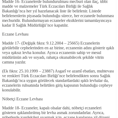
Madde 16- Eczanelerde bulundurulması mecburi olan ilaç, tıbbi
madde ve malzemeler Türk Eczacıları Birliği ile Sağlık
Bakanlığı’nca her yıl hazırlanacak liste ile belirlenir. Listede
belirlenenlerin piyasada bulunduğu sürece, her eczanede bulunması
mecburidir. Bulundurmayan eczaneler eksiklerini tamamlayıncaya
kadar Il Sağlık Müdürlüğü’nce kapatılır.
Eczane Levhası
Madde 17- (Değişik fıkra: 9.12.2004 – 25665) Eczanelerin
görülebilir cephelerinden en az birine, eczanenin adını gösterir ışıklı
veya ışıksız levha konulur. Ayrıca eczanenin sahip ve mesul
müdürünün adı ve soyadı, rahatça okunabilecek şekilde vitrin
camına yazılır.
(Ek fıkra: 25.10.1999 – 23887) Asgarî ve azamî ebatları, muhtevası
ve renkleri Türk Eczacıları Birliği’nce belirlendikten sonra Sağlık
Bakanlığı’nca uygun görülecek standartlardaki ışıklı levhalar da,
eczanelerin ruhsatında belirtilen giriş kapısının bulunduğu cepheye
konulabilir.
Nöbetçi Eczane Levhası
Madde 18- Eczaneler, kapalı olsalar dahi, nöbetçi eczaneleri
gösteren ışıklandırılmış bir levha asmak zorundadırlar. Ayrıca,
nöbetlerde içerdekileri uyarmak için, eczane kapılarına zil düzeni