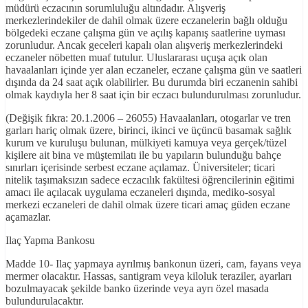
müdürü eczacının sorumluluğu altındadır. Alışveriş
merkezlerindekiler de dahil olmak üzere eczanelerin bağlı olduğu
bölgedeki eczane çalışma gün ve açılış kapanış saatlerine uyması
zorunludur. Ancak geceleri kapalı olan alışveriş merkezlerindeki
eczaneler nöbetten muaf tutulur. Uluslararası uçuşa açık olan
havaalanları içinde yer alan eczaneler, eczane çalışma gün ve saatleri
dışında da 24 saat açık olabilirler. Bu durumda biri eczanenin sahibi
olmak kaydıyla her 8 saat için bir eczacı bulundurulması zorunludur.
(Değişik fıkra: 20.1.2006 – 26055) Havaalanları, otogarlar ve tren
garları hariç olmak üzere, birinci, ikinci ve üçüncü basamak sağlık
kurum ve kuruluşu bulunan, mülkiyeti kamuya veya gerçek/tüzel
kişilere ait bina ve müştemilatı ile bu yapıların bulunduğu bahçe
sınırları içerisinde serbest eczane açılamaz. Üniversiteler; ticari
nitelik taşımaksızın sadece eczacılık fakültesi öğrencilerinin eğitimi
amacı ile açılacak uygulama eczaneleri dışında, mediko-sosyal
merkezi eczaneleri de dahil olmak üzere ticari amaç güden eczane
açamazlar.
Ilaç Yapma Bankosu
Madde 10- Ilaç yapmaya ayrılmış bankonun üzeri, cam, fayans veya
mermer olacaktır. Hassas, santigram veya kiloluk teraziler, ayarları
bozulmayacak şekilde banko üzerinde veya ayrı özel masada
bulundurulacaktır.