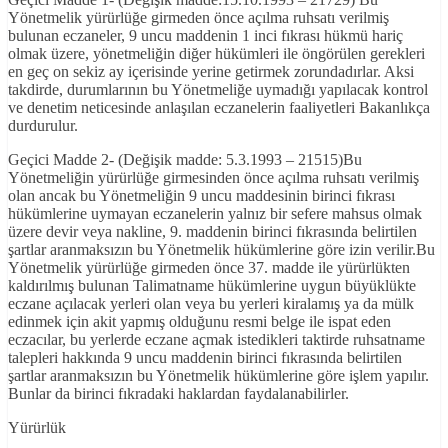
Yönetmelik yürürlüğe girmeden önce açılma ruhsatı verilmiş
bulunan eczaneler, 9 uncu maddenin 1 inci fıkrası hükmü hariç
olmak üzere, yönetmeliğin diğer hükümleri ile öngörülen gerekleri
en geç on sekiz ay içerisinde yerine getirmek zorundadırlar. Aksi
takdirde, durumlarının bu Yönetmeliğe uymadığı yapılacak kontrol
ve denetim neticesinde anlaşılan eczanelerin faaliyetleri Bakanlıkça
durdurulur.
Geçici Madde 2- (Değişik madde: 5.3.1993 – 21515)Bu
Yönetmeliğin yürürlüğe girmesinden önce açılma ruhsatı verilmiş
olan ancak bu Yönetmeliğin 9 uncu maddesinin birinci fıkrası
hükümlerine uymayan eczanelerin yalnız bir sefere mahsus olmak
üzere devir veya nakline, 9. maddenin birinci fıkrasında belirtilen
şartlar aranmaksızın bu Yönetmelik hükümlerine göre izin verilir.Bu
Yönetmelik yürürlüğe girmeden önce 37. madde ile yürürlükten
kaldırılmış bulunan Talimatname hükümlerine uygun büyüklükte
eczane açılacak yerleri olan veya bu yerleri kiralamış ya da mülk
edinmek için akit yapmış olduğunu resmi belge ile ispat eden
eczacılar, bu yerlerde eczane açmak istedikleri taktirde ruhsatname
talepleri hakkında 9 uncu maddenin birinci fıkrasında belirtilen
şartlar aranmaksızın bu Yönetmelik hükümlerine göre işlem yapılır.
Bunlar da birinci fıkradaki haklardan faydalanabilirler.
Yürürlük