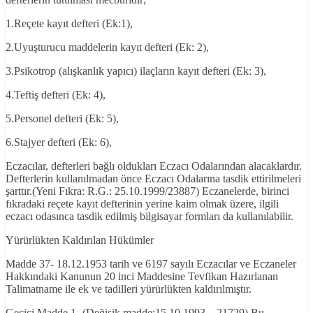
1.Reçete kayıt defteri (Ek:1),
2.Uyuşturucu maddelerin kayıt defteri (Ek: 2),
3.Psikotrop (alışkanlık yapıcı) ilaçların kayıt defteri (Ek: 3),
4.Teftiş defteri (Ek: 4),
5.Personel defteri (Ek: 5),
6.Stajyer defteri (Ek: 6),
Eczacılar, defterleri bağlı oldukları Eczacı Odalarından alacaklardır.
Defterlerin kullanılmadan önce Eczacı Odalarına tasdik ettirilmeleri
şarttır.(Yeni Fıkra: R.G.: 25.10.1999/23887) Eczanelerde, birinci
fıkradaki reçete kayıt defterinin yerine kaim olmak üzere, ilgili
eczacı odasınca tasdik edilmiş bilgisayar formları da kullanılabilir.
Yürürlükten Kaldırılan Hükümler
Madde 37- 18.12.1953 tarih ve 6197 sayılı Eczacılar ve Eczaneler
Hakkındaki Kanunun 20 inci Maddesine Tevfikan Hazırlanan
Talimatname ile ek ve tadilleri yürürlükten kaldırılmıştır.
Geçici Madde 1- (Değişik madde:15.10.1993 – 21729) Bu