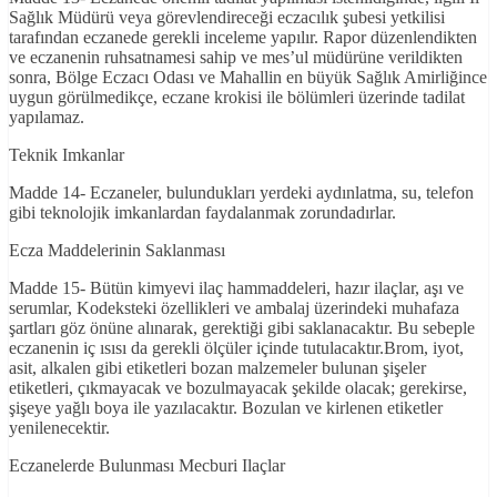
Sağlık Müdürü veya görevlendireceği eczacılık şubesi yetkilisi
tarafından eczanede gerekli inceleme yapılır. Rapor düzenlendikten
ve eczanenin ruhsatnamesi sahip ve mes’ul müdürüne verildikten
sonra, Bölge Eczacı Odası ve Mahallin en büyük Sağlık Amirliğince
uygun görülmedikçe, eczane krokisi ile bölümleri üzerinde tadilat
yapılamaz.
Teknik Imkanlar
Madde 14- Eczaneler, bulundukları yerdeki aydınlatma, su, telefon
gibi teknolojik imkanlardan faydalanmak zorundadırlar.
Ecza Maddelerinin Saklanması
Madde 15- Bütün kimyevi ilaç hammaddeleri, hazır ilaçlar, aşı ve
serumlar, Kodeksteki özellikleri ve ambalaj üzerindeki muhafaza
şartları göz önüne alınarak, gerektiği gibi saklanacaktır. Bu sebeple
eczanenin iç ısısı da gerekli ölçüler içinde tutulacaktır.Brom, iyot,
asit, alkalen gibi etiketleri bozan malzemeler bulunan şişeler
etiketleri, çıkmayacak ve bozulmayacak şekilde olacak; gerekirse,
şişeye yağlı boya ile yazılacaktır. Bozulan ve kirlenen etiketler
yenilenecektir.
Eczanelerde Bulunması Mecburi Ilaçlar