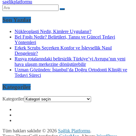
saglikplatformu
Son Yazılar
Nükleoplasti Nedir, Kimlere Uygulanır?
Bel Fıtığı Nedir? Belirtileri, Tanısı ve Güncel Tedavi
Yöntemleri
Erkek Scrubs Seçerken Konfor ve İşlevsellik Nasıl
Dengelenir?
Rusya rotalarındaki belirsizlik Türkiye’yi Avrupa’nın yeni
hava ulaşım merkezine dönüştürebilir
Uzman Gözünden: İstanbul’da Doğru Ortodonti Kliniği ve
Tedavi Süreci
Kategoriler
Kategoriler
Tüm hakları saklıdır © 2026
Sağlık Platformu
.