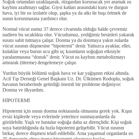
Soğuk ortamdan uzaklaşarak, rüzgardan korunacak yer aramak ısı
kaybını azaltmayı sağlar. Giysi katları arasındaki kuru ve durgun
hava, iyi bir ısı izolatör olup, şapka ya da atkı ile başı örtmek de
ısının korunmasına yardımcı olur.
Normal vücut ısımız 37 derece civarında olduğu halde çevremiz
nadiren bu sıcaklıkta olur. Vücudumuz, yediğimiz besinleri yakarak
ısısını sabit tutmaya çalışır. Donma ya da donmaya yakın ısılarda
vücut ısısının düşmesine “hipotermi” denir. Yalnızca ayaklar, eller,
kulaklar veya burun ucu gibi uç kısımların soğuğun etkisiyle
yaralanmasına “donuk” denir. Vücut ısı kaybını metabolizmayı
artırarak (titreme) dengelemeye çalışır.
Yurdun büyük bölümü soğuk hava ve kar yağışının etkisi altında.
Acil Tıp Derneği Genel Başkanı Uz. Dr. Ülkümen Rodoplu, soğuk
havanın beraberinde getirdiği önemli bir probleme değiniyor:
Donma ve ilkyardım.
HİPOTERMİ
Hipotermi için ısının donma noktasında olmasına gerek yok. Kışın
evsiz kişilerde veya evlerinde yeterince ısınmayanlarda da
görülebilir. Yaşlı ve hastalar soğuğa daha az dirençlidir. Kişi soğuk
suya batırıldığında da hızla hipotermi gelişebilir. Vücut ısısının
birkaç derece düşmesi telafi edilebilir. Ama yaşamsal organlarda ısı
35 derecenin altına inerse hipotermi oluşmaya başlar.