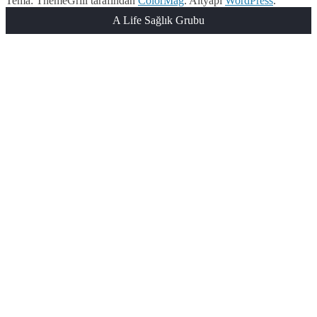
Tema: ThemeGrill tarafından
ColorMag
. Altyapı
WordPress
.
A Life Sağlık Grubu