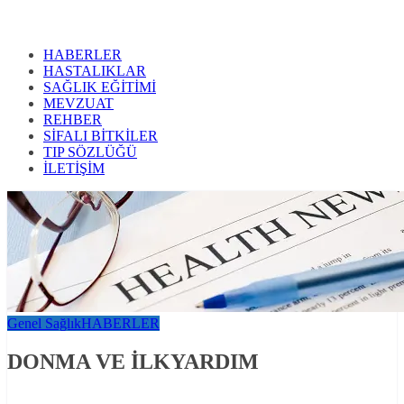
HABERLER
HASTALIKLAR
SAĞLIK EĞİTİMİ
MEVZUAT
REHBER
SİFALI BİTKİLER
TIP SÖZLÜĞÜ
İLETİŞİM
Genel Sağlık
HABERLER
DONMA VE İLKYARDIM