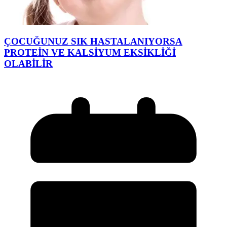
ÇOCUĞUNUZ SIK HASTALANIYORSA
PROTEİN VE KALSİYUM EKSİKLİĞİ
OLABİLİR