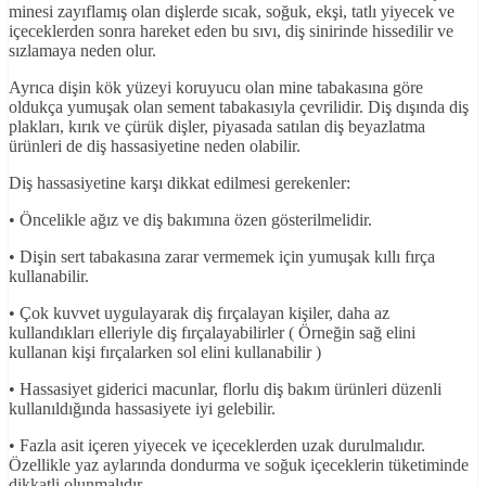
minesi zayıflamış olan dişlerde sıcak, soğuk, ekşi, tatlı yiyecek ve
içeceklerden sonra hareket eden bu sıvı, diş sinirinde hissedilir ve
sızlamaya neden olur.
Ayrıca dişin kök yüzeyi koruyucu olan mine tabakasına göre
oldukça yumuşak olan sement tabakasıyla çevrilidir. Diş dışında diş
plakları, kırık ve çürük dişler, piyasada satılan diş beyazlatma
ürünleri de diş hassasiyetine neden olabilir.
Diş hassasiyetine karşı dikkat edilmesi gerekenler:
• Öncelikle ağız ve diş bakımına özen gösterilmelidir.
• Dişin sert tabakasına zarar vermemek için yumuşak kıllı fırça
kullanabilir.
• Çok kuvvet uygulayarak diş fırçalayan kişiler, daha az
kullandıkları elleriyle diş fırçalayabilirler ( Örneğin sağ elini
kullanan kişi fırçalarken sol elini kullanabilir )
• Hassasiyet giderici macunlar, florlu diş bakım ürünleri düzenli
kullanıldığında hassasiyete iyi gelebilir.
• Fazla asit içeren yiyecek ve içeceklerden uzak durulmalıdır.
Özellikle yaz aylarında dondurma ve soğuk içeceklerin tüketiminde
dikkatli olunmalıdır.