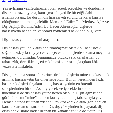
Yaz aylarının vazgeçilmezleri olan soğuk içecekler ve dondurma
dişlerinizi sızlatıyorsa, kamaşma şikayeti ile bir eriği dahi
ısıramıyorsanız bu durum diş hassasiyeti sorunu ile karşı karşıya
olduğunuz anlamına gelebilir. Memorial Etiler Tıp Merkezi Ağız ve
Diş Sağlığı Bölümü’nden Dt. Hacer Alireisoğlu, dişlerde
hassasiyetin nedenleri ve tedavi yöntemleri hakkında bilgi verdi.
Diş hassasiyetinin nedeni araştırılmalı
Diş hassasiyeti, halk arasında “kamaşma” olarak bilinen; sıcak,
soğuk, ekşi, şekerli yiyecek ve içeceklerin dişlerde sızlama meydana
getirmesi durumudur. Günümüzde oldukça sık karşılaşılan bu
rahatsızlık, özellikle diş eti çekilmesi sonrası açığa çıkan kök
yüzeyiyle ilişkilidir.
Diş gıcırdatma sonrası birbirine sürtünen dişlerin mine tabakasındaki
aşınma, hassasiyetin bir diğer sebebidir. Bunun gereğinden fazla
bastırarak dişleri fırçalamak, diş hassasiyetinin en önemli
sebeplerinden biridir. Asitli yiyecek ve içeceklerin sıklıkla
tüketilmesi de diş hassasiyetine neden olabilir. Dişin ağız içinde
görünür kısmı “mine” denilen koruyucu bir diş tabakasıyla çevrilidir.
Hemen altında bulunan “dentin”, mikroskobik olarak görünebilen
kanalcıklardan oluşmaktadır. Diş dış yüzeyinden başlayarak dişin
ortasındaki sinire kadar uzanan bu kanallar sıvı ile doludur. Diş