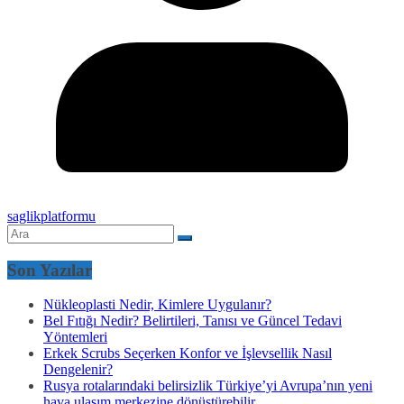
saglikplatformu
Son Yazılar
Nükleoplasti Nedir, Kimlere Uygulanır?
Bel Fıtığı Nedir? Belirtileri, Tanısı ve Güncel Tedavi
Yöntemleri
Erkek Scrubs Seçerken Konfor ve İşlevsellik Nasıl
Dengelenir?
Rusya rotalarındaki belirsizlik Türkiye’yi Avrupa’nın yeni
hava ulaşım merkezine dönüştürebilir