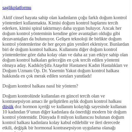
saglikplatformu
Aktif cinsel hayata sahip olan kadınların çoğu farklı doğum kontrol
yöntemleri kullanmakta. Kimisi doğum kontrol haplarını tercih
ederken, kimisi spiral taktırmayı daha uygun buluyor. Ancak her
doğum kontrol yönteminin kendine göre avantajları olduğu gibi
dezavantajları da bulunuyor. Gelişen teknoloji ile birlikte doğum
kontrol yöntemlerine de her geçen gün yenileri ekleniyor. Bunlardan
biri de doğum kontrol halkası. Kullanımı diğer doğum kontrol
yöntemlerine göre daha kolay olan ve daha az yan etkiye sahip olan
doğum kontrol halkaları geleceğin en çok tercih edilen yöntemi
olmaya aday. KadıköyŞifa Ataşehir Hastanesi Kadın Hastalıkları ve
Doğum Uzmanı Op. Dr. Yasemin Yakut doğum kontrol halkası
hakkında en çok merak edilen soruları yanıtladı!
Doğum kontrol halkası nasıl bir yöntem?
Doğum kontrolünde kullanılan en güncel tercih olan ve
kontrasepsiyon amacı ile geliştirilen aylık doğum kontrol halkası
düşük
doz hormon içeriği ve kullanım kolaylığı sayesinde kullanan
10 kadından 9’unun diğer kadınlara da önerdiği modern bir doğum
kontrol yöntemidir. Dünyada 8 milyon kullanıcısı bulunan doğum
kontrol halkası kadınlara kolay kabul edilebilir ve ileri derecede
etkili, değişik bir hormonal kontrasepsiyon uygulama olanağı