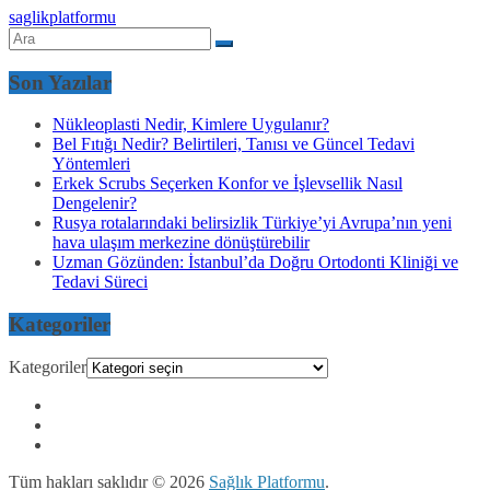
saglikplatformu
Son Yazılar
Nükleoplasti Nedir, Kimlere Uygulanır?
Bel Fıtığı Nedir? Belirtileri, Tanısı ve Güncel Tedavi
Yöntemleri
Erkek Scrubs Seçerken Konfor ve İşlevsellik Nasıl
Dengelenir?
Rusya rotalarındaki belirsizlik Türkiye’yi Avrupa’nın yeni
hava ulaşım merkezine dönüştürebilir
Uzman Gözünden: İstanbul’da Doğru Ortodonti Kliniği ve
Tedavi Süreci
Kategoriler
Kategoriler
Tüm hakları saklıdır © 2026
Sağlık Platformu
.