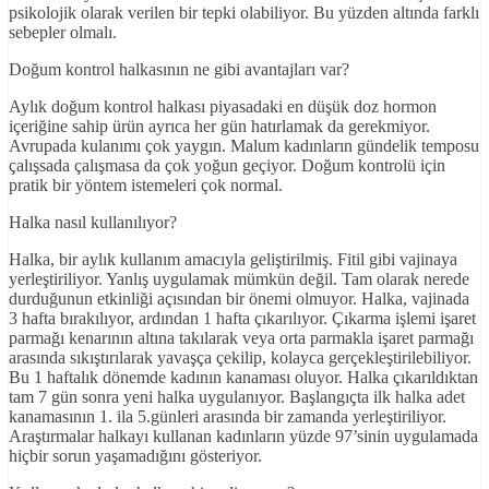
psikolojik olarak verilen bir tepki olabiliyor. Bu yüzden altında farklı
sebepler olmalı.
Doğum kontrol halkasının ne gibi avantajları var?
Aylık doğum kontrol halkası piyasadaki en düşük doz hormon
içeriğine sahip ürün ayrıca her gün hatırlamak da gerekmiyor.
Avrupada kulanımı çok yaygın. Malum kadınların gündelik temposu
çalışsada çalışmasa da çok yoğun geçiyor. Doğum kontrolü için
pratik bir yöntem istemeleri çok normal.
Halka nasıl kullanılıyor?
Halka, bir aylık kullanım amacıyla geliştirilmiş. Fitil gibi vajinaya
yerleştiriliyor. Yanlış uygulamak mümkün değil. Tam olarak nerede
durduğunun etkinliği açısından bir önemi olmuyor. Halka, vajinada
3 hafta bırakılıyor, ardından 1 hafta çıkarılıyor. Çıkarma işlemi işaret
parmağı kenarının altına takılarak veya orta parmakla işaret parmağı
arasında sıkıştırılarak yavaşça çekilip, kolayca gerçekleştirilebiliyor.
Bu 1 haftalık dönemde kadının kanaması oluyor. Halka çıkarıldıktan
tam 7 gün sonra yeni halka uygulanıyor. Başlangıçta ilk halka adet
kanamasının 1. ila 5.günleri arasında bir zamanda yerleştiriliyor.
Araştırmalar halkayı kullanan kadınların yüzde 97’sinin uygulamada
hiçbir sorun yaşamadığını gösteriyor.