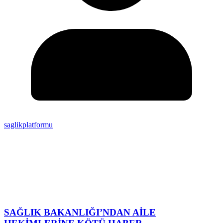
saglikplatformu
SAĞLIK BAKANLIĞI’NDAN AİLE