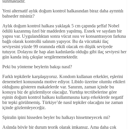
sunmaktadır.
Yeni alternatif aylık doğum kontrol halkasından biraz daha ayrıntılı
bahseder misiniz?
Aylık doğum kontrol halkası yaklaşık 5 cm çapında şeffaf Nobel
ödülü kazanmış özel bir maddeden yapılmış. Esnek ve saydam bir
yapısı var. Uygulandıktan sonra vücut ısısı ve konsantrasyon farkına
bağlı olarak kontrollü salınım yapıyor. Bu da vücuttaki ilaç
seviyesini yüzde 99 oranında etkili olacak en düşük seviyede
tutuyor. Dolayısı ile hap alan kadınlarda olduğu gibi ilaç seviyesi her
gün kanda iniş çıkışlar sergilememektedir.
Peki bu yönteme beylerin bakışı nasıl?
Farklı tepkilerle karşılaşıyoruz. Kondom kullanan erkekler, eşlerini
denemeleri konusunda motive ediyor. Libido üzerine olumlu etkileri
olduğunu gösteren makalelerde var. Sanırım, zaman içinde bu
konuyu biz de gözlemliyor olacağız. Yurtdışı tecrübelerine göre
eşinin doğum kontrol halkası kullanmasına karşı erkeklerde negatif
bir tepki görülmemiş. Türkiye’de nasıl tepkiler olacağını ise zaman
içinde gözlemleyeceğiz.
Spiralin ipini hisseden beyler bu halkayı hissetmeyecek mi?
Aslında böyle bir durum teorik olarak imkansız. Ama daha çok