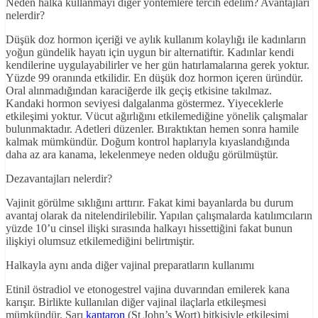
Neden halka kullanmayı diğer yöntemlere tercih edelim? Avantajları
nelerdir?
Düşük doz hormon içeriği ve aylık kullanım kolaylığı ile kadınların
yoğun gündelik hayatı için uygun bir alternatiftir. Kadınlar kendi
kendilerine uygulayabilirler ve her gün hatırlamalarına gerek yoktur.
Yüzde 99 oranında etkilidir. En düşük doz hormon içeren üründür.
Oral alınmadığından karaciğerde ilk geçiş etkisine takılmaz.
Kandaki hormon seviyesi dalgalanma göstermez. Yiyeceklerle
etkileşimi yoktur. Vücut ağırlığını etkilemediğine yönelik çalışmalar
bulunmaktadır. Adetleri düzenler. Bıraktıktan hemen sonra hamile
kalmak mümkündür. Doğum kontrol haplarıyla kıyaslandığında
daha az ara kanama, lekelenmeye neden olduğu görülmüştür.
Dezavantajları nelerdir?
Vajinit görülme sıklığını arttırır. Fakat kimi bayanlarda bu durum
avantaj olarak da nitelendirilebilir. Yapılan çalışmalarda katılımcıların
yüzde 10’u cinsel ilişki sırasında halkayı hissettiğini fakat bunun
ilişkiyi olumsuz etkilemediğini belirtmiştir.
Halkayla aynı anda diğer vajinal preparatların kullanımı
Etinil östradiol ve etonogestrel vajina duvarından emilerek kana
karışır. Birlikte kullanılan diğer vajinal ilaçlarla etkileşmesi
mümkündür. Sarı
kantaron
(St John’s Wort) bitkisiyle etkileşimi