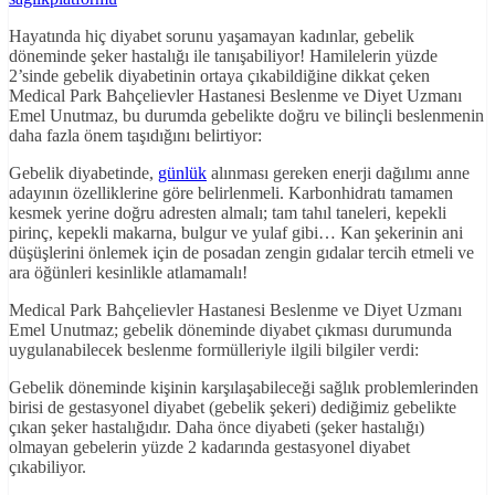
Hayatında hiç diyabet sorunu yaşamayan kadınlar, gebelik
döneminde şeker hastalığı ile tanışabiliyor! Hamilelerin yüzde
2’sinde gebelik diyabetinin ortaya çıkabildiğine dikkat çeken
Medical Park Bahçelievler Hastanesi Beslenme ve Diyet Uzmanı
Emel Unutmaz, bu durumda gebelikte doğru ve bilinçli beslenmenin
daha fazla önem taşıdığını belirtiyor:
Gebelik diyabetinde,
günlük
alınması gereken enerji dağılımı anne
adayının özelliklerine göre belirlenmeli. Karbonhidratı tamamen
kesmek yerine doğru adresten almalı; tam tahıl taneleri, kepekli
pirinç, kepekli makarna, bulgur ve yulaf gibi… Kan şekerinin ani
düşüşlerini önlemek için de posadan zengin gıdalar tercih etmeli ve
ara öğünleri kesinlikle atlamamalı!
Medical Park Bahçelievler Hastanesi Beslenme ve Diyet Uzmanı
Emel Unutmaz; gebelik döneminde diyabet çıkması durumunda
uygulanabilecek beslenme formülleriyle ilgili bilgiler verdi:
Gebelik döneminde kişinin karşılaşabileceği sağlık problemlerinden
birisi de gestasyonel diyabet (gebelik şekeri) dediğimiz gebelikte
çıkan şeker hastalığıdır. Daha önce diyabeti (şeker hastalığı)
olmayan gebelerin yüzde 2 kadarında gestasyonel diyabet
çıkabiliyor.