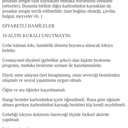
posadan zengin olan kaynakları mutlaka soframızda olmalıdır
(sebzeler). Bununla birlikte diğer karbonhidrat kaynakları da
posadan zengin tercih edilmelidir. (tam buğday ekmeği, çavdar,
bulgur, meyveler vb. )
DİYABETLİ HAMİLELER
10 ALTIN KURALI UNUTMAYIN:
Gebe kalınan kilo, hamilelik dönemi boyunca alınacak kiloyu
belirler.
Gestasyonel diyabeti (gebelikte şeker) olan kişinin beslenme
programı, mutlaka beslenme uzmanı ile hazırlanmalıdır.
Diyet; anne adayına özel hesaplanmış, onun seveceği besinlerden
oluşmalı ve sosyal yaşantısına uygun olmalı.
Öğün ve ara öğünler kaçırılmamalı
Hangi besinler karbonhidrat içerir öğrenilmeli. Buna göre öğünde
alması gereken karbonhidrat kaynağı besinleri kişi kendi seçebilmeli.
Gebeliği izleyen doktorun önereceği ölçüde fiziksel aktivite
yapılmalı