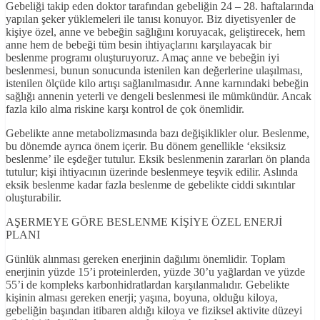
Gebeliği takip eden doktor tarafından gebeliğin 24 – 28. haftalarında
yapılan şeker yüklemeleri ile tanısı konuyor. Biz diyetisyenler de
kişiye özel, anne ve bebeğin sağlığını koruyacak, geliştirecek, hem
anne hem de bebeği tüm besin ihtiyaçlarını karşılayacak bir
beslenme programı oluşturuyoruz. Amaç anne ve bebeğin iyi
beslenmesi, bunun sonucunda istenilen kan değerlerine ulaşılması,
istenilen ölçüde kilo artışı sağlanılmasıdır. Anne karnındaki bebeğin
sağlığı annenin yeterli ve dengeli beslenmesi ile mümkündür. Ancak
fazla kilo alma riskine karşı kontrol de çok önemlidir.
Gebelikte anne metabolizmasında bazı değişiklikler olur. Beslenme,
bu dönemde ayrıca önem içerir. Bu dönem genellikle ‘eksiksiz
beslenme’ ile eşdeğer tutulur. Eksik beslenmenin zararları ön planda
tutulur; kişi ihtiyacının üzerinde beslenmeye teşvik edilir. Aslında
eksik beslenme kadar fazla beslenme de gebelikte ciddi sıkıntılar
oluşturabilir.
AŞERMEYE GÖRE BESLENME KİŞİYE ÖZEL ENERJİ
PLANI
Günlük alınması gereken enerjinin dağılımı önemlidir. Toplam
enerjinin yüzde 15’i proteinlerden, yüzde 30’u yağlardan ve yüzde
55’i de kompleks karbonhidratlardan karşılanmalıdır. Gebelikte
kişinin alması gereken enerji; yaşına, boyuna, olduğu kiloya,
gebeliğin başından itibaren aldığı kiloya ve fiziksel aktivite düzeyi