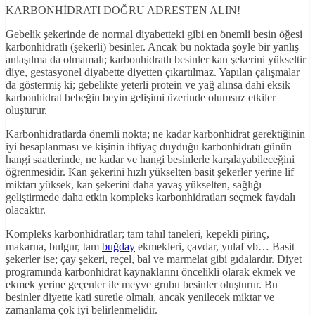
KARBONHİDRATI DOĞRU ADRESTEN ALIN!
Gebelik şekerinde de normal diyabetteki gibi en önemli besin öğesi
karbonhidratlı (şekerli) besinler. Ancak bu noktada şöyle bir yanlış
anlaşılma da olmamalı; karbonhidratlı besinler kan şekerini yükseltir
diye, gestasyonel diyabette diyetten çıkartılmaz. Yapılan çalışmalar
da göstermiş ki; gebelikte yeterli protein ve yağ alınsa dahi eksik
karbonhidrat bebeğin beyin gelişimi üzerinde olumsuz etkiler
oluşturur.
Karbonhidratlarda önemli nokta; ne kadar karbonhidrat gerektiğinin
iyi hesaplanması ve kişinin ihtiyaç duyduğu karbonhidratı günün
hangi saatlerinde, ne kadar ve hangi besinlerle karşılayabileceğini
öğrenmesidir. Kan şekerini hızlı yükselten basit şekerler yerine lif
miktarı yüksek, kan şekerini daha yavaş yükselten, sağlığı
geliştirmede daha etkin kompleks karbonhidratları seçmek faydalı
olacaktır.
Kompleks karbonhidratlar; tam tahıl taneleri, kepekli pirinç,
makarna, bulgur, tam
buğday
ekmekleri, çavdar, yulaf vb… Basit
şekerler ise; çay şekeri, reçel, bal ve marmelat gibi gıdalardır. Diyet
programında karbonhidrat kaynaklarını öncelikli olarak ekmek ve
ekmek yerine geçenler ile meyve grubu besinler oluşturur. Bu
besinler diyette kati suretle olmalı, ancak yenilecek miktar ve
zamanlama çok iyi belirlenmelidir.