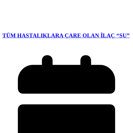
TÜM HASTALIKLARA ÇARE OLAN İLAÇ “SU”