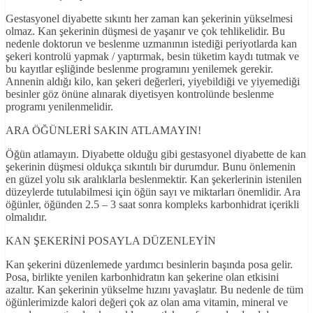
Gestasyonel diyabette sıkıntı her zaman kan şekerinin yükselmesi
olmaz. Kan şekerinin düşmesi de yaşanır ve çok tehlikelidir. Bu
nedenle doktorun ve beslenme uzmanının istediği periyotlarda kan
şekeri kontrolü yapmak / yaptırmak, besin tüketim kaydı tutmak ve
bu kayıtlar eşliğinde beslenme programını yenilemek gerekir.
Annenin aldığı kilo, kan şekeri değerleri, yiyebildiği ve yiyemediği
besinler göz önüne alınarak diyetisyen kontrolünde beslenme
programı yenilenmelidir.
ARA ÖĞÜNLERİ SAKIN ATLAMAYIN!
Öğün atlamayın. Diyabette olduğu gibi gestasyonel diyabette de kan
şekerinin düşmesi oldukça sıkıntılı bir durumdur. Bunu önlemenin
en güzel yolu sık aralıklarla beslenmektir. Kan şekerlerinin istenilen
düzeylerde tutulabilmesi için öğün sayı ve miktarları önemlidir. Ara
öğünler, öğünden 2.5 – 3 saat sonra kompleks karbonhidrat içerikli
olmalıdır.
KAN ŞEKERİNİ POSAYLA DÜZENLEYİN
Kan şekerini düzenlemede yardımcı besinlerin başında posa gelir.
Posa, birlikte yenilen karbonhidratın kan şekerine olan etkisini
azaltır. Kan şekerinin yükselme hızını yavaşlatır. Bu nedenle de tüm
öğünlerimizde kalori değeri çok az olan ama vitamin, mineral ve