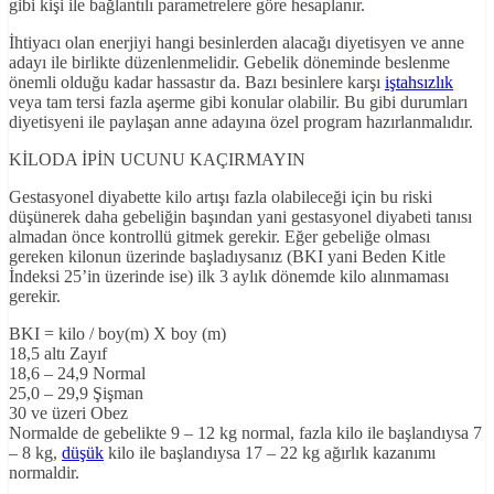
gibi kişi ile bağlantılı parametrelere göre hesaplanır.
İhtiyacı olan enerjiyi hangi besinlerden alacağı diyetisyen ve anne
adayı ile birlikte düzenlenmelidir. Gebelik döneminde beslenme
önemli olduğu kadar hassastır da. Bazı besinlere karşı
iştahsızlık
veya tam tersi fazla aşerme gibi konular olabilir. Bu gibi durumları
diyetisyeni ile paylaşan anne adayına özel program hazırlanmalıdır.
KİLODA İPİN UCUNU KAÇIRMAYIN
Gestasyonel diyabette kilo artışı fazla olabileceği için bu riski
düşünerek daha gebeliğin başından yani gestasyonel diyabeti tanısı
almadan önce kontrollü gitmek gerekir. Eğer gebeliğe olması
gereken kilonun üzerinde başladıysanız (BKI yani Beden Kitle
İndeksi 25’in üzerinde ise) ilk 3 aylık dönemde kilo alınmaması
gerekir.
BKI = kilo / boy(m) X boy (m)
18,5 altı Zayıf
18,6 – 24,9 Normal
25,0 – 29,9 Şişman
30 ve üzeri Obez
Normalde de gebelikte 9 – 12 kg normal, fazla kilo ile başlandıysa 7
– 8 kg,
düşük
kilo ile başlandıysa 17 – 22 kg ağırlık kazanımı
normaldir.