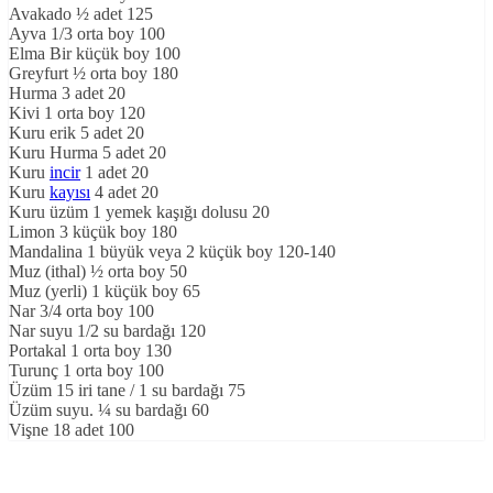
Avakado ½ adet 125
Ayva 1/3 orta boy 100
Elma Bir küçük boy 100
Greyfurt ½ orta boy 180
Hurma 3 adet 20
Kivi 1 orta boy 120
Kuru erik 5 adet 20
Kuru Hurma 5 adet 20
Kuru
incir
1 adet 20
Kuru
kayısı
4 adet 20
Kuru üzüm 1 yemek kaşığı dolusu 20
Limon 3 küçük boy 180
Mandalina 1 büyük veya 2 küçük boy 120-140
Muz (ithal) ½ orta boy 50
Muz (yerli) 1 küçük boy 65
Nar 3/4 orta boy 100
Nar suyu 1/2 su bardağı 120
Portakal 1 orta boy 130
Turunç 1 orta boy 100
Üzüm 15 iri tane / 1 su bardağı 75
Üzüm suyu. ¼ su bardağı 60
Vişne 18 adet 100