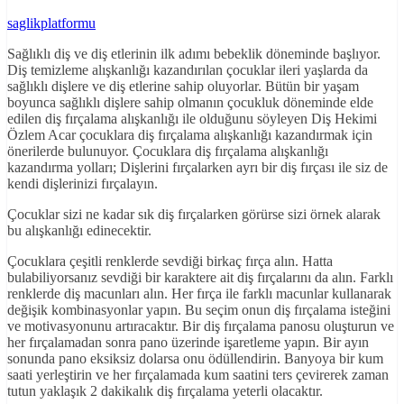
saglikplatformu
Sağlıklı diş ve diş etlerinin ilk adımı bebeklik döneminde başlıyor.
Diş temizleme alışkanlığı kazandırılan çocuklar ileri yaşlarda da
sağlıklı dişlere ve diş etlerine sahip oluyorlar. Bütün bir yaşam
boyunca sağlıklı dişlere sahip olmanın çocukluk döneminde elde
edilen diş fırçalama alışkanlığı ile olduğunu söyleyen Diş Hekimi
Özlem Acar çocuklara diş fırçalama alışkanlığı kazandırmak için
önerilerde bulunuyor. Çocuklara diş fırçalama alışkanlığı
kazandırma yolları; Dişlerini fırçalarken ayrı bir diş fırçası ile siz de
kendi dişlerinizi fırçalayın.
Çocuklar sizi ne kadar sık diş fırçalarken görürse sizi örnek alarak
bu alışkanlığı edinecektir.
Çocuklara çeşitli renklerde sevdiği birkaç fırça alın. Hatta
bulabiliyorsanız sevdiği bir karaktere ait diş fırçalarını da alın. Farklı
renklerde diş macunları alın. Her fırça ile farklı macunlar kullanarak
değişik kombinasyonlar yapın. Bu seçim onun diş fırçalama isteğini
ve motivasyonunu artıracaktır. Bir diş fırçalama panosu oluşturun ve
her fırçalamadan sonra pano üzerinde işaretleme yapın. Bir ayın
sonunda pano eksiksiz dolarsa onu ödüllendirin. Banyoya bir kum
saati yerleştirin ve her fırçalamada kum saatini ters çevirerek zaman
tutun yaklaşık 2 dakikalık diş fırçalama yeterli olacaktır.