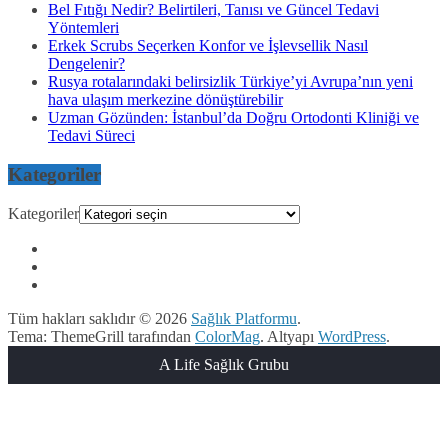
Bel Fıtığı Nedir? Belirtileri, Tanısı ve Güncel Tedavi
Yöntemleri
Erkek Scrubs Seçerken Konfor ve İşlevsellik Nasıl
Dengelenir?
Rusya rotalarındaki belirsizlik Türkiye’yi Avrupa’nın yeni
hava ulaşım merkezine dönüştürebilir
Uzman Gözünden: İstanbul’da Doğru Ortodonti Kliniği ve
Tedavi Süreci
Kategoriler
Kategoriler
Tüm hakları saklıdır © 2026
Sağlık Platformu
.
Tema: ThemeGrill tarafından
ColorMag
. Altyapı
WordPress
.
A Life Sağlık Grubu