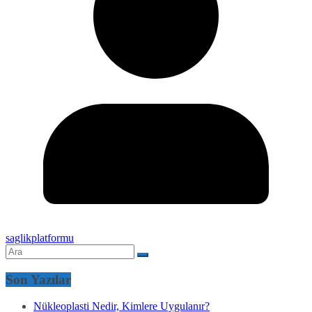
saglikplatformu
Son Yazılar
Nükleoplasti Nedir, Kimlere Uygulanır?