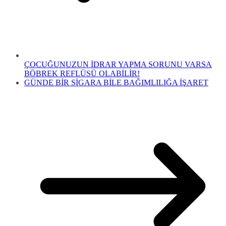
ÇOCUĞUNUZUN İDRAR YAPMA SORUNU VARSA
BÖBREK REFLÜSÜ OLABİLİR!
GÜNDE BİR SİGARA BİLE BAĞIMLILIĞA İŞARET