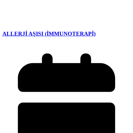
ALLERJİ AŞISI (İMMUNOTERAPİ)