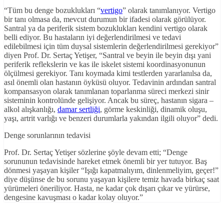
“Tüm bu denge bozuklukları “
vertigo
” olarak tanımlanıyor. Vertigo
bir tanı olmasa da, mevcut durumun bir ifadesi olarak görülüyor.
Santral ya da periferik sistem bozuklukları kendini vertigo olarak
belli ediyor. Bu hastaların iyi değerlendirilmesi ve tedavi
edilebilmesi için tüm duysal sistemlerin değerlendirilmesi gerekiyor”
diyen Prof. Dr. Sertaç Yetişer, “Santral ve beyin ile beyin dışı yani
periferik reflekslerin ve kas ile iskelet sistemi koordinasyonunun
ölçülmesi gerekiyor. Tanı koymada kimi testlerden yararlanılsa da,
asıl önemli olan hastanın öyküsü oluyor. Tedavinin ardından santral
kompansasyon olarak tanımlanan toparlanma süreci merkezi sinir
sisteminin kontrolünde gelişiyor. Ancak bu süreç, hastanın sigara –
alkol alışkanlığı,
damar sertliği
, görme keskinliği, dinamik oluşu,
yaşı, artrit varlığı ve benzeri durumlarla yakından ilgili oluyor” dedi.
Denge sorunlarının tedavisi
Prof. Dr. Sertaç Yetişer sözlerine şöyle devam etti; “Denge
sorununun tedavisinde hareket etmek önemli bir yer tutuyor. Baş
dönmesi yaşayan kişiler “Işığı kapatmalıyım, dinlenmeliyim, geçer!”
diye düşünse de bu sorunu yaşayan kişilere temiz havada birkaç saat
yürümeleri öneriliyor. Hasta, ne kadar çok dışarı çıkar ve yürürse,
dengesine kavuşması o kadar kolay oluyor.”