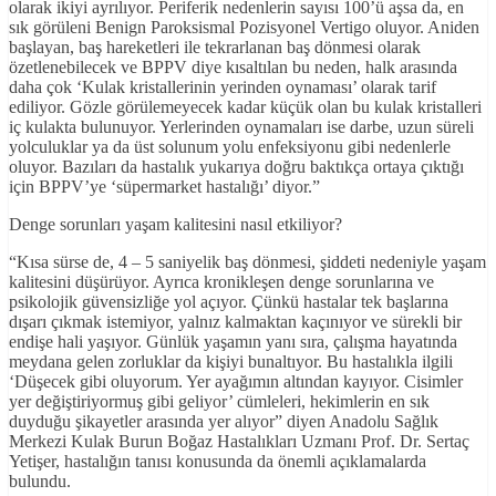
olarak ikiyi ayrılıyor. Periferik nedenlerin sayısı 100’ü aşsa da, en
sık görüleni Benign Paroksismal Pozisyonel Vertigo oluyor. Aniden
başlayan, baş hareketleri ile tekrarlanan baş dönmesi olarak
özetlenebilecek ve BPPV diye kısaltılan bu neden, halk arasında
daha çok ‘Kulak kristallerinin yerinden oynaması’ olarak tarif
ediliyor. Gözle görülemeyecek kadar küçük olan bu kulak kristalleri
iç kulakta bulunuyor. Yerlerinden oynamaları ise darbe, uzun süreli
yolculuklar ya da üst solunum yolu enfeksiyonu gibi nedenlerle
oluyor. Bazıları da hastalık yukarıya doğru baktıkça ortaya çıktığı
için BPPV’ye ‘süpermarket hastalığı’ diyor.”
Denge sorunları yaşam kalitesini nasıl etkiliyor?
“Kısa sürse de, 4 – 5 saniyelik baş dönmesi, şiddeti nedeniyle yaşam
kalitesini düşürüyor. Ayrıca kronikleşen denge sorunlarına ve
psikolojik güvensizliğe yol açıyor. Çünkü hastalar tek başlarına
dışarı çıkmak istemiyor, yalnız kalmaktan kaçınıyor ve sürekli bir
endişe hali yaşıyor. Günlük yaşamın yanı sıra, çalışma hayatında
meydana gelen zorluklar da kişiyi bunaltıyor. Bu hastalıkla ilgili
‘Düşecek gibi oluyorum. Yer ayağımın altından kayıyor. Cisimler
yer değiştiriyormuş gibi geliyor’ cümleleri, hekimlerin en sık
duyduğu şikayetler arasında yer alıyor” diyen Anadolu Sağlık
Merkezi Kulak Burun Boğaz Hastalıkları Uzmanı Prof. Dr. Sertaç
Yetişer, hastalığın tanısı konusunda da önemli açıklamalarda
bulundu.