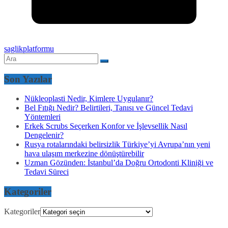
saglikplatformu
Son Yazılar
Nükleoplasti Nedir, Kimlere Uygulanır?
Bel Fıtığı Nedir? Belirtileri, Tanısı ve Güncel Tedavi
Yöntemleri
Erkek Scrubs Seçerken Konfor ve İşlevsellik Nasıl
Dengelenir?
Rusya rotalarındaki belirsizlik Türkiye’yi Avrupa’nın yeni
hava ulaşım merkezine dönüştürebilir
Uzman Gözünden: İstanbul’da Doğru Ortodonti Kliniği ve
Tedavi Süreci
Kategoriler
Kategoriler