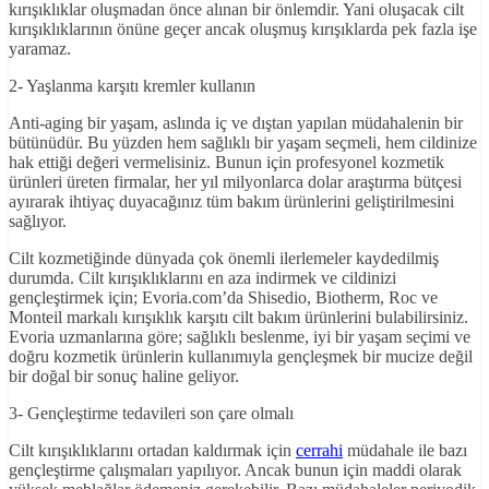
kırışıklıklar oluşmadan önce alınan bir önlemdir. Yani oluşacak cilt
kırışıklıklarının önüne geçer ancak oluşmuş kırışıklarda pek fazla işe
yaramaz.
2- Yaşlanma karşıtı kremler kullanın
Anti-aging bir yaşam, aslında iç ve dıştan yapılan müdahalenin bir
bütünüdür. Bu yüzden hem sağlıklı bir yaşam seçmeli, hem cildinize
hak ettiği değeri vermelisiniz. Bunun için profesyonel kozmetik
ürünleri üreten firmalar, her yıl milyonlarca dolar araştırma bütçesi
ayırarak ihtiyaç duyacağınız tüm bakım ürünlerini geliştirilmesini
sağlıyor.
Cilt kozmetiğinde dünyada çok önemli ilerlemeler kaydedilmiş
durumda. Cilt kırışıklıklarını en aza indirmek ve cildinizi
gençleştirmek için; Evoria.com’da Shisedio, Biotherm, Roc ve
Monteil markalı kırışıklık karşıtı cilt bakım ürünlerini bulabilirsiniz.
Evoria uzmanlarına göre; sağlıklı beslenme, iyi bir yaşam seçimi ve
doğru kozmetik ürünlerin kullanımıyla gençleşmek bir mucize değil
bir doğal bir sonuç haline geliyor.
3- Gençleştirme tedavileri son çare olmalı
Cilt kırışıklıklarını ortadan kaldırmak için
cerrahi
müdahale ile bazı
gençleştirme çalışmaları yapılıyor. Ancak bunun için maddi olarak