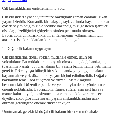
Cilt kırışıklıklarını engellemenin 3 yolu
Cilt kırışıkları aynada yüzümüze baktığımız zaman canımızı sıkan
yaşam izleridir. Romantik bir bakış açısıyla, aslında hayatı ne kadar
çok deneyimlediğimizi ve tecrübe kazandığımızı gösteren işaretler
olsa da; güzelliğimizi gölgelemesinden pek mutlu olmayız.
Evoria.com; cilt kırışıklıklarını engellemenin yollarını sizin için
araştırdı. İşte kırışıklardan kurtulmanın 3 ana yolu…
1- Doğal cilt bakımı uygulayın
Cilt kırışıklarına doğal yoldan müdahale etmek, uzun bir
yolculuktur. Bu müdahalenin başarılı olması için, doğal anti-aging
(yaşlanma karşıtı) uygulamalarını bir yaşam biçimi haline getirmeniz
gerekir. Erken yaşta bilinçli bir şekilde anti-aging uygulamalara
başlanmalı ve çok düzenli bir yaşam biçimi edinilmelidir. Doğal cilt
bakımının temeli bol su içmek ve düzenli olarak sağlıklı
beslenmektir. Düzenli egzersiz ve yeterli uyku de bu yöntemin en
önemli noktalarıdır. Evoria.com; güneş, sigara, aşırı sert havaya
maruz kalmak, yağlı beslenme, kısa zamanda kilo verdiren sert
diyetler, alkol gibi cilde zararlı yaşam alışkanlıklarından uzak
durmak gerektiğine önemle dikkat çekiyor.
Unutmamak gerekir ki doğal cilt bakımı bir erken müdahale,