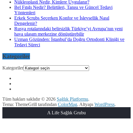
Nükleoplasti Nedir, Kimlere Uygulanır?
Bel Fıtığı Nedir? Belirtileri, Tanısı ve Güncel Tedavi
Yöntemleri
Erkek Scrubs Seçerken Konfor ve İşlevsellik Nasıl
Dengelenir?
Rusya rotalarındaki belirsizlik Türkiye’yi Avrupa’nın yeni
hava ulaşım merkezine dönüştürebilir
Uzman Gözünden: İstanbul’da Doğru Ortodonti Kliniği ve
Tedavi Süreci
Kategoriler
Kategoriler
Tüm hakları saklıdır © 2026
Sağlık Platformu
.
Tema: ThemeGrill tarafından
ColorMag
. Altyapı
WordPress
.
A Life Sağlık Grubu