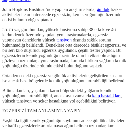
John Hopkins Enstitüsü’nde yapılan araştırmalarda,
günlük
fiziksel
aktiviteler ile orta derecede egzersizin, kemik yoğunluğu üzerinde
etkisi bulunmadığı saptandı.
55-75 yaş gurubundan, yüksek tansiyona sahip 38 erkek ve 46
kadın denek üzerinde yapılan yeni araştırmalarda, egzersiz
yapmayan deneklerin yüksek
tansiyon
dışında sağlık sorunu
bulunmadığı belirlendi. Deneklere orta derecede bisiklet egzersizi ve
bir seri kilo düşürücü egzersiz uygulandı, çeşitli testler yapıldı. Bu
egzersizlerin kemik yoğunluğu üzerinde olumlu etkisi olmadığını
gözleyen uzmanlar, aynı araştırmada, karında biriken yağların kemik
yoğunluğu üzerinde olumlu etkisi bulunduğunu saptadı.
Orta derecedeki egzersiz ve günlük aktivitelerle geliştirilen kasların
ise ancak bazı bölgelerde kemik yoğunluğunu artırabildiği belirlendi.
Bilim adamları, yaşlılarda karın bölgesindeki yağların kemik
yoğunluğunu artırabildiğini, ancak aynı zamanda
kalp hastalıkları
,
yüksek tansiyon ve şeker hastalığına yol açabildiğini belirtiyor.
EGZERSİZİ TAM ANLAMIYLA YAPIN
Yaşlılıkla ilgili kemik yoğunluğu kaybının sadece günlük aktiviteler
ve hafif egzersizlerle artırılamayacağını belirten uzmanlar, tam