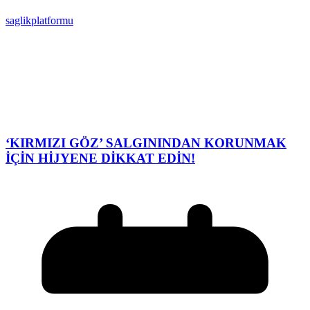
saglikplatformu
‘KIRMIZI GÖZ’ SALGININDAN KORUNMAK
İÇİN HİJYENE DİKKAT EDİN!