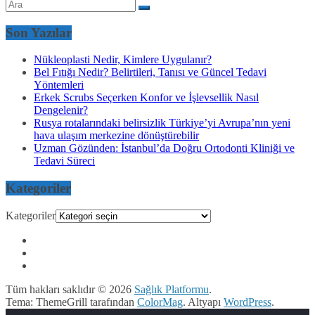
Son Yazılar
Nükleoplasti Nedir, Kimlere Uygulanır?
Bel Fıtığı Nedir? Belirtileri, Tanısı ve Güncel Tedavi
Yöntemleri
Erkek Scrubs Seçerken Konfor ve İşlevsellik Nasıl
Dengelenir?
Rusya rotalarındaki belirsizlik Türkiye’yi Avrupa’nın yeni
hava ulaşım merkezine dönüştürebilir
Uzman Gözünden: İstanbul’da Doğru Ortodonti Kliniği ve
Tedavi Süreci
Kategoriler
Kategoriler
Tüm hakları saklıdır © 2026
Sağlık Platformu
.
Tema: ThemeGrill tarafından
ColorMag
. Altyapı
WordPress
.