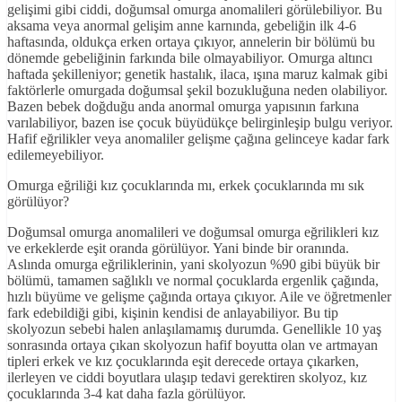
gelişimi gibi ciddi, doğumsal omurga anomalileri görülebiliyor. Bu
aksama veya anormal gelişim anne karnında, gebeliğin ilk 4-6
haftasında, oldukça erken ortaya çıkıyor, annelerin bir bölümü bu
dönemde gebeliğinin farkında bile olmayabiliyor. Omurga altıncı
haftada şekilleniyor; genetik hastalık, ilaca, ışına maruz kalmak gibi
faktörlerle omurgada doğumsal şekil bozukluğuna neden olabiliyor.
Bazen bebek doğduğu anda anormal omurga yapısının farkına
varılabiliyor, bazen ise çocuk büyüdükçe belirginleşip bulgu veriyor.
Hafif eğrilikler veya anomaliler gelişme çağına gelinceye kadar fark
edilemeyebiliyor.
Omurga eğriliği kız çocuklarında mı, erkek çocuklarında mı sık
görülüyor?
Doğumsal omurga anomalileri ve doğumsal omurga eğrilikleri kız
ve erkeklerde eşit oranda görülüyor. Yani binde bir oranında.
Aslında omurga eğriliklerinin, yani skolyozun %90 gibi büyük bir
bölümü, tamamen sağlıklı ve normal çocuklarda ergenlik çağında,
hızlı büyüme ve gelişme çağında ortaya çıkıyor. Aile ve öğretmenler
fark edebildiği gibi, kişinin kendisi de anlayabiliyor. Bu tip
skolyozun sebebi halen anlaşılamamış durumda. Genellikle 10 yaş
sonrasında ortaya çıkan skolyozun hafif boyutta olan ve artmayan
tipleri erkek ve kız çocuklarında eşit derecede ortaya çıkarken,
ilerleyen ve ciddi boyutlara ulaşıp tedavi gerektiren skolyoz, kız
çocuklarında 3-4 kat daha fazla görülüyor.