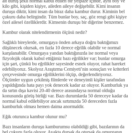
ait duruş şekli normal kabul edilen bir yelpaze içinde, aynı boy ve
kilo gibi, kişiden kişiye, aileden aileye değişebilir. Kimi insanın
duruşu diktir, kimi insan da biraz daha kambur durur. Kiminin bel
çukuru daha belirgindir. Tüm bunlar boy, saç, göz rengi gibi kişiye
özel ailesel özelliklerdir. Kimsenin duruşu bir diğerine benzemez.
Kambur olarak nitelendirmenin ölçüsü nedir?
Sağlıklı bireylerde, omurgaya önden arkaya doğru baktığımızı
düşünecek olursak, en fazla 10 derece eğrilik olabilir ve normal
karşılanabilir. Omurgaya yandan baktığınızda ise normal veya
fizyolojik olarak kabul ettiğimiz bazı eğrilikler var; bunlar omurga
için şart, çünkü bu eğrilikler sayesinde esnek oluyor, rahat hareket
edebiliyoruz. Skolyoz Araştırma Cemiyeti’nin sonuçları ve kriterleri
çerçevesinde omurga eğriliklerini ölçüp, değerlendiriyoruz.
Ölçümler uygun çekilmiş filmlerde ve deneyimli kişiler tarafından
yapıldığında hata payı yok denecek kadar az oluyor. Kamburluk ya
da sırtın dışa kavisi 20-40 derece arasındaysa normal olduğu
konusunda görüş birliği var. Bazı durumlarda 50 dereceye kadar da
normal kabul edilebiliyor ancak sırtımızda 50 dereceden fazla
kamburluk olması hemen daima anormaldir.
Eğik oturunca kambur olunur mu?
Bazı insanların duruşu kamburumsu olabildiği gibi, bazılarının da
bel çukuru fazla oluyor. Ayakta dursak da otursak da omurganın