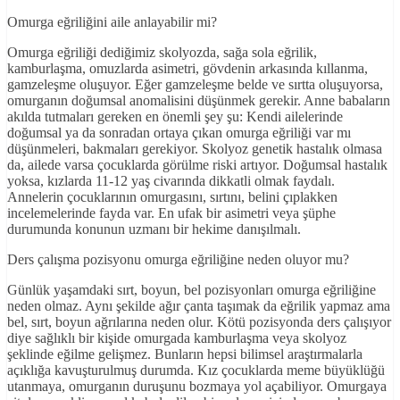
Omurga eğriliğini aile anlayabilir mi?
Omurga eğriliği dediğimiz skolyozda, sağa sola eğrilik,
kamburlaşma, omuzlarda asimetri, gövdenin arkasında kıllanma,
gamzeleşme oluşuyor. Eğer gamzeleşme belde ve sırtta oluşuyorsa,
omurganın doğumsal anomalisini düşünmek gerekir. Anne babaların
akılda tutmaları gereken en önemli şey şu: Kendi ailelerinde
doğumsal ya da sonradan ortaya çıkan omurga eğriliği var mı
düşünmeleri, bakmaları gerekiyor. Skolyoz genetik hastalık olmasa
da, ailede varsa çocuklarda görülme riski artıyor. Doğumsal hastalık
yoksa, kızlarda 11-12 yaş civarında dikkatli olmak faydalı.
Annelerin çocuklarının omurgasını, sırtını, belini çıplakken
incelemelerinde fayda var. En ufak bir asimetri veya şüphe
durumunda konunun uzmanı bir hekime danışılmalı.
Ders çalışma pozisyonu omurga eğriliğine neden oluyor mu?
Günlük yaşamdaki sırt, boyun, bel pozisyonları omurga eğriliğine
neden olmaz. Aynı şekilde ağır çanta taşımak da eğrilik yapmaz ama
bel, sırt, boyun ağrılarına neden olur. Kötü pozisyonda ders çalışıyor
diye sağlıklı bir kişide omurgada kamburlaşma veya skolyoz
şeklinde eğilme gelişmez. Bunların hepsi bilimsel araştırmalarla
açıklığa kavuşturulmuş durumda. Kız çocuklarda meme büyüklüğü
utanmaya, omurganın duruşunu bozmaya yol açabiliyor. Omurgaya