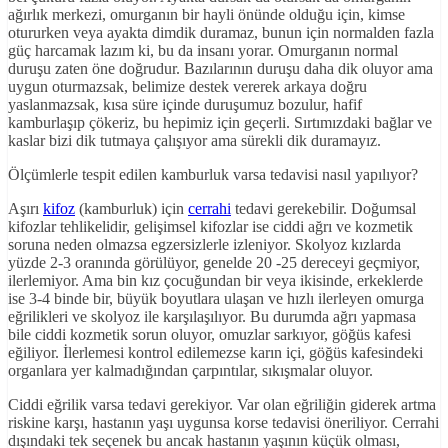
ağırlık merkezi, omurganın bir hayli önünde olduğu için, kimse
otururken veya ayakta dimdik duramaz, bunun için normalden fazla
güç harcamak lazım ki, bu da insanı yorar. Omurganın normal
duruşu zaten öne doğrudur. Bazılarının duruşu daha dik oluyor ama
uygun oturmazsak, belimize destek vererek arkaya doğru
yaslanmazsak, kısa süre içinde duruşumuz bozulur, hafif
kamburlaşıp çökeriz, bu hepimiz için geçerli. Sırtımızdaki bağlar ve
kaslar bizi dik tutmaya çalışıyor ama sürekli dik duramayız.
Ölçümlerle tespit edilen kamburluk varsa tedavisi nasıl yapılıyor?
Aşırı
kifoz
(kamburluk) için
cerrahi
tedavi gerekebilir. Doğumsal
kifozlar tehlikelidir, gelişimsel kifozlar ise ciddi ağrı ve kozmetik
soruna neden olmazsa egzersizlerle izleniyor. Skolyoz kızlarda
yüzde 2-3 oranında görülüyor, genelde 20 -25 dereceyi geçmiyor,
ilerlemiyor. Ama bin kız çocuğundan bir veya ikisinde, erkeklerde
ise 3-4 binde bir, büyük boyutlara ulaşan ve hızlı ilerleyen omurga
eğrilikleri ve skolyoz ile karşılaşılıyor. Bu durumda ağrı yapmasa
bile ciddi kozmetik sorun oluyor, omuzlar sarkıyor, göğüs kafesi
eğiliyor. İlerlemesi kontrol edilemezse karın içi, göğüs kafesindeki
organlara yer kalmadığından çarpıntılar, sıkışmalar oluyor.
Ciddi eğrilik varsa tedavi gerekiyor. Var olan eğriliğin giderek artma
riskine karşı, hastanın yaşı uygunsa korse tedavisi öneriliyor. Cerrahi
dışındaki tek seçenek bu ancak hastanın yaşının küçük olması,