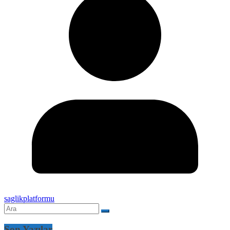
saglikplatformu
Son Yazılar