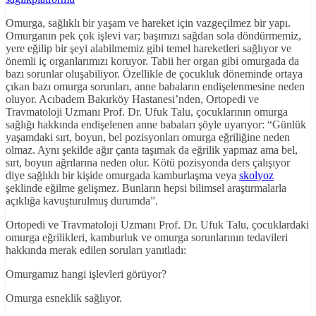
Omurga, sağlıklı bir yaşam ve hareket için vazgeçilmez bir yapı.
Omurganın pek çok işlevi var; başımızı sağdan sola döndürmemiz,
yere eğilip bir şeyi alabilmemiz gibi temel hareketleri sağlıyor ve
önemli iç organlarımızı koruyor. Tabii her organ gibi omurgada da
bazı sorunlar oluşabiliyor. Özellikle de çocukluk döneminde ortaya
çıkan bazı omurga sorunları, anne babaların endişelenmesine neden
oluyor. Acıbadem Bakırköy Hastanesi’nden, Ortopedi ve
Travmatoloji Uzmanı Prof. Dr. Ufuk Talu, çocuklarının omurga
sağlığı hakkında endişelenen anne babaları şöyle uyarıyor: “Günlük
yaşamdaki sırt, boyun, bel pozisyonları omurga eğriliğine neden
olmaz. Aynı şekilde ağır çanta taşımak da eğrilik yapmaz ama bel,
sırt, boyun ağrılarına neden olur. Kötü pozisyonda ders çalışıyor
diye sağlıklı bir kişide omurgada kamburlaşma veya
skolyoz
şeklinde eğilme gelişmez. Bunların hepsi bilimsel araştırmalarla
açıklığa kavuşturulmuş durumda”.
Ortopedi ve Travmatoloji Uzmanı Prof. Dr. Ufuk Talu, çocuklardaki
omurga eğrilikleri, kamburluk ve omurga sorunlarının tedavileri
hakkında merak edilen soruları yanıtladı:
Omurgamız hangi işlevleri görüyor?
Omurga esneklik sağlıyor.