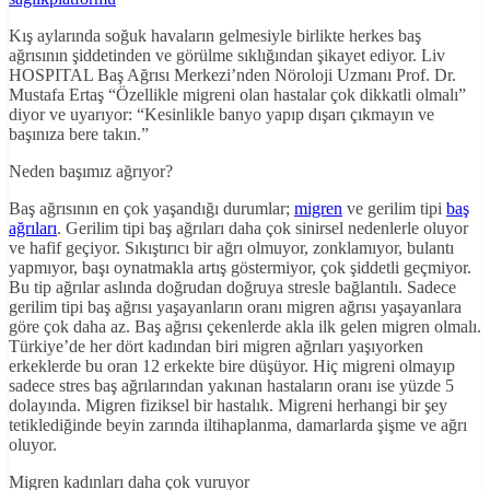
Kış aylarında soğuk havaların gelmesiyle birlikte herkes baş
ağrısının şiddetinden ve görülme sıklığından şikayet ediyor. Liv
HOSPITAL Baş Ağrısı Merkezi’nden Nöroloji Uzmanı Prof. Dr.
Mustafa Ertaş “Özellikle migreni olan hastalar çok dikkatli olmalı”
diyor ve uyarıyor: “Kesinlikle banyo yapıp dışarı çıkmayın ve
başınıza bere takın.”
Neden başımız ağrıyor?
Baş ağrısının en çok yaşandığı durumlar;
migren
ve gerilim tipi
baş
ağrıları
. Gerilim tipi baş ağrıları daha çok sinirsel nedenlerle oluyor
ve hafif geçiyor. Sıkıştırıcı bir ağrı olmuyor, zonklamıyor, bulantı
yapmıyor, başı oynatmakla artış göstermiyor, çok şiddetli geçmiyor.
Bu tip ağrılar aslında doğrudan doğruya stresle bağlantılı. Sadece
gerilim tipi baş ağrısı yaşayanların oranı migren ağrısı yaşayanlara
göre çok daha az. Baş ağrısı çekenlerde akla ilk gelen migren olmalı.
Türkiye’de her dört kadından biri migren ağrıları yaşıyorken
erkeklerde bu oran 12 erkekte bire düşüyor. Hiç migreni olmayıp
sadece stres baş ağrılarından yakınan hastaların oranı ise yüzde 5
dolayında. Migren fiziksel bir hastalık. Migreni herhangi bir şey
tetiklediğinde beyin zarında iltihaplanma, damarlarda şişme ve ağrı
oluyor.
Migren kadınları daha çok vuruyor