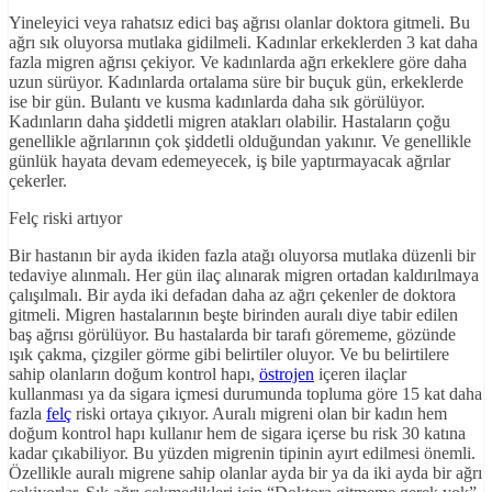
Yineleyici veya rahatsız edici baş ağrısı olanlar doktora gitmeli. Bu
ağrı sık oluyorsa mutlaka gidilmeli. Kadınlar erkeklerden 3 kat daha
fazla migren ağrısı çekiyor. Ve kadınlarda ağrı erkeklere göre daha
uzun sürüyor. Kadınlarda ortalama süre bir buçuk gün, erkeklerde
ise bir gün. Bulantı ve kusma kadınlarda daha sık görülüyor.
Kadınların daha şiddetli migren atakları olabilir. Hastaların çoğu
genellikle ağrılarının çok şiddetli olduğundan yakınır. Ve genellikle
günlük hayata devam edemeyecek, iş bile yaptırmayacak ağrılar
çekerler.
Felç riski artıyor
Bir hastanın bir ayda ikiden fazla atağı oluyorsa mutlaka düzenli bir
tedaviye alınmalı. Her gün ilaç alınarak migren ortadan kaldırılmaya
çalışılmalı. Bir ayda iki defadan daha az ağrı çekenler de doktora
gitmeli. Migren hastalarının beşte birinden auralı diye tabir edilen
baş ağrısı görülüyor. Bu hastalarda bir tarafı görememe, gözünde
ışık çakma, çizgiler görme gibi belirtiler oluyor. Ve bu belirtilere
sahip olanların doğum kontrol hapı,
östrojen
içeren ilaçlar
kullanması ya da sigara içmesi durumunda topluma göre 15 kat daha
fazla
felç
riski ortaya çıkıyor. Auralı migreni olan bir kadın hem
doğum kontrol hapı kullanır hem de sigara içerse bu risk 30 katına
kadar çıkabiliyor. Bu yüzden migrenin tipinin ayırt edilmesi önemli.
Özellikle auralı migrene sahip olanlar ayda bir ya da iki ayda bir ağrı