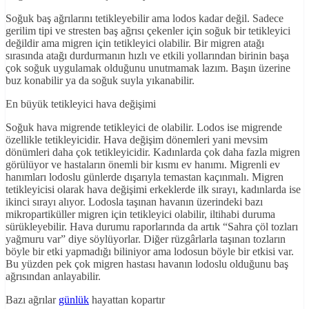
Soğuk baş ağrılarını tetikleyebilir ama lodos kadar değil. Sadece
gerilim tipi ve stresten baş ağrısı çekenler için soğuk bir tetikleyici
değildir ama migren için tetikleyici olabilir. Bir migren atağı
sırasında atağı durdurmanın hızlı ve etkili yollarından birinin başa
çok soğuk uygulamak olduğunu unutmamak lazım. Başın üzerine
buz konabilir ya da soğuk suyla yıkanabilir.
En büyük tetikleyici hava değişimi
Soğuk hava migrende tetikleyici de olabilir. Lodos ise migrende
özellikle tetikleyicidir. Hava değişim dönemleri yani mevsim
dönümleri daha çok tetikleyicidir. Kadınlarda çok daha fazla migren
görülüyor ve hastaların önemli bir kısmı ev hanımı. Migrenli ev
hanımları lodoslu günlerde dışarıyla temastan kaçınmalı. Migren
tetikleyicisi olarak hava değişimi erkeklerde ilk sırayı, kadınlarda ise
ikinci sırayı alıyor. Lodosla taşınan havanın üzerindeki bazı
mikropartiküller migren için tetikleyici olabilir, iltihabi duruma
sürükleyebilir. Hava durumu raporlarında da artık “Sahra çöl tozları
yağmuru var” diye söylüyorlar. Diğer rüzgârlarla taşınan tozların
böyle bir etki yapmadığı biliniyor ama lodosun böyle bir etkisi var.
Bu yüzden pek çok migren hastası havanın lodoslu olduğunu baş
ağrısından anlayabilir.
Bazı ağrılar
günlük
hayattan kopartır