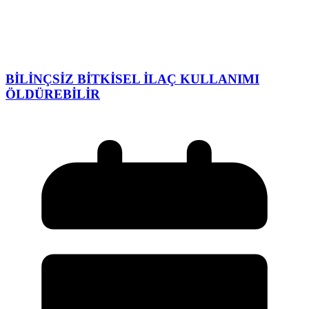
BİLİNÇSİZ BİTKİSEL İLAÇ KULLANIMI
ÖLDÜREBİLİR