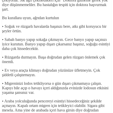
çekiyorlar. Sık ağrı çekmedikleri için “Doktora gitmeme gerek yok”
diye düşünmemeliler. Bu hastalığın tespiti için doktora başvurmak
şart.
Bu kurallara uyun, ağrıdan kurtulun
• Soğuk ve rüzgarlı havalarda başınızı bere, atkı gibi koruyucu bir
şeyler örtün.
• Sabah banyo yapıp sokağa çıkmayın. Gece banyo yapıp saçınızı
iyice kurutun. Banyo yapıp dışarı çıkarsanız başınız, soğuğu esintiyi
daha çok hissedecektir.
• Rüzgarda durmayın. Başa doğrudan gelen rüzgarı önlemek çok
önemli.
• Ev veya araçta klimayı doğrudan yüzünüze üfletmeyin. Çok
şiddetli çalıştırmayın.
• Migreninizi lodos tetikliyorsa o gün dışarı çıkmamaya çalışın.
Kapıyı bile açıp o havayı içeri aldığınızda evinizde lodosun etkisini
yaşama şansınız var.
• Araba yolculuğunda pencereyi esintiyi hissedeceğiniz şekilde
açmayın. Kapalı ortam migren için tetikleyici olabilir. Sigara gibi
mesela. Ama yine de arabada içeri hava girsin diye doğrudan