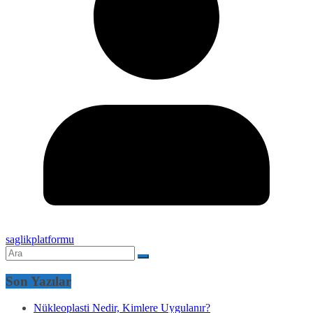
saglikplatformu
Son Yazılar
Nükleoplasti Nedir, Kimlere Uygulanır?