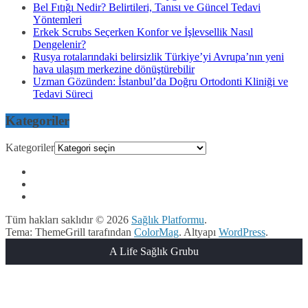
Bel Fıtığı Nedir? Belirtileri, Tanısı ve Güncel Tedavi
Yöntemleri
Erkek Scrubs Seçerken Konfor ve İşlevsellik Nasıl
Dengelenir?
Rusya rotalarındaki belirsizlik Türkiye’yi Avrupa’nın yeni
hava ulaşım merkezine dönüştürebilir
Uzman Gözünden: İstanbul’da Doğru Ortodonti Kliniği ve
Tedavi Süreci
Kategoriler
Kategoriler
Tüm hakları saklıdır © 2026
Sağlık Platformu
.
Tema: ThemeGrill tarafından
ColorMag
. Altyapı
WordPress
.
A Life Sağlık Grubu