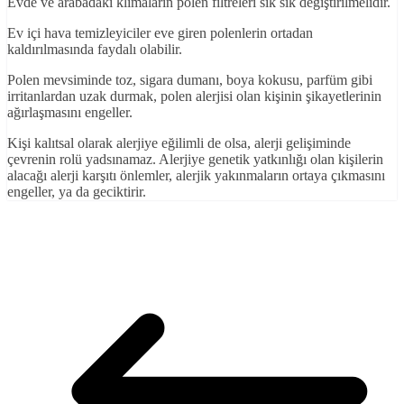
Evde ve arabadaki klimaların polen filtreleri sık sık değiştirilmelidir.
Ev içi hava temizleyiciler eve giren polenlerin ortadan
kaldırılmasında faydalı olabilir.
Polen mevsiminde toz, sigara dumanı, boya kokusu, parfüm gibi
irritanlardan uzak durmak, polen alerjisi olan kişinin şikayetlerinin
ağırlaşmasını engeller.
Kişi kalıtsal olarak alerjiye eğilimli de olsa, alerji gelişiminde
çevrenin rolü yadsınamaz. Alerjiye genetik yatkınlığı olan kişilerin
alacağı alerji karşıtı önlemler, alerjik yakınmaların ortaya çıkmasını
engeller, ya da geciktirir.