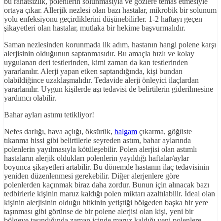
bu rahatsızlık, polenlerin solunmasıyla ve gözlere temas etmesiyle
ortaya çıkar. Allerjik nezlesi olan bazı hastalar, mikrobik bir solunum
yolu enfeksiyonu geçirdiklerini düşünebilirler. 1-2 haftayı geçen
şikayetleri olan hastalar, mutlaka bir hekime başvurmalıdır.
Saman nezlesinden korunmada ilk adım, hastanın hangi polene karşı
alerjisinin olduğunun saptanmasıdır. Bu amaçla hızlı ve kolay
uygulanan deri testlerinden, kimi zaman da kan testlerinden
yararlanılır. Alerji yapan etken saptandığında, kişi bundan
olabildiğince uzaklaşmalıdır. Tedavide alerji önleyici ilaçlardan
yararlanılır. Uygun kişilerde aşı tedavisi de belirtilerin giderilmesine
yardımcı olabilir.
Bahar ayları astımı tetikliyor!
Nefes darlığı, hava açlığı, öksürük,
balgam
çıkarma, göğüste
tıkanma hissi gibi belirtilerle seyreden astım, bahar aylarında
polenlerin yayılmasıyla kötüleşebilir. Polen alerjisi olan astımlı
hastaların alerjik oldukları polenlerin yayıldığı haftalar/aylar
boyunca şikayetleri artabilir. Bu dönemde hastanın ilaç tedavisinin
yeniden düzenlenmesi gerekebilir. Diğer alerjenlere göre
polenlerden kaçınmak biraz daha zordur. Bunun için alınacak bazı
tedbirlerle kişinin maruz kaldığı polen miktarı azaltılabilir. İdeal olan
kişinin alerjisinin olduğu bitkinin yetiştiği bölgeden başka bir yere
taşınması gibi görünse de bir polene alerjisi olan kişi, yeni bir
bölgeye taşındığında zaman içinde maruz kaldığı yeni polenlere