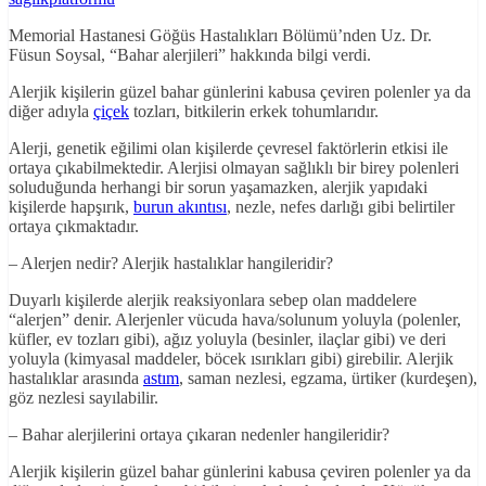
Memorial Hastanesi Göğüs Hastalıkları Bölümü’nden Uz. Dr.
Füsun Soysal, “Bahar alerjileri” hakkında bilgi verdi.
Alerjik kişilerin güzel bahar günlerini kabusa çeviren polenler ya da
diğer adıyla
çiçek
tozları, bitkilerin erkek tohumlarıdır.
Alerji, genetik eğilimi olan kişilerde çevresel faktörlerin etkisi ile
ortaya çıkabilmektedir. Alerjisi olmayan sağlıklı bir birey polenleri
soluduğunda herhangi bir sorun yaşamazken, alerjik yapıdaki
kişilerde hapşırık,
burun akıntısı
, nezle, nefes darlığı gibi belirtiler
ortaya çıkmaktadır.
– Alerjen nedir? Alerjik hastalıklar hangileridir?
Duyarlı kişilerde alerjik reaksiyonlara sebep olan maddelere
“alerjen” denir. Alerjenler vücuda hava/solunum yoluyla (polenler,
küfler, ev tozları gibi), ağız yoluyla (besinler, ilaçlar gibi) ve deri
yoluyla (kimyasal maddeler, böcek ısırıkları gibi) girebilir. Alerjik
hastalıklar arasında
astım
, saman nezlesi, egzama, ürtiker (kurdeşen),
göz nezlesi sayılabilir.
– Bahar alerjilerini ortaya çıkaran nedenler hangileridir?
Alerjik kişilerin güzel bahar günlerini kabusa çeviren polenler ya da