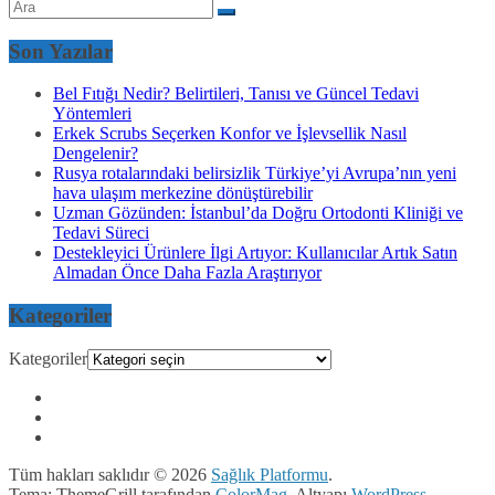
Son Yazılar
Bel Fıtığı Nedir? Belirtileri, Tanısı ve Güncel Tedavi
Yöntemleri
Erkek Scrubs Seçerken Konfor ve İşlevsellik Nasıl
Dengelenir?
Rusya rotalarındaki belirsizlik Türkiye’yi Avrupa’nın yeni
hava ulaşım merkezine dönüştürebilir
Uzman Gözünden: İstanbul’da Doğru Ortodonti Kliniği ve
Tedavi Süreci
Destekleyici Ürünlere İlgi Artıyor: Kullanıcılar Artık Satın
Almadan Önce Daha Fazla Araştırıyor
Kategoriler
Kategoriler
Tüm hakları saklıdır © 2026
Sağlık Platformu
.
Tema: ThemeGrill tarafından
ColorMag
. Altyapı
WordPress
.