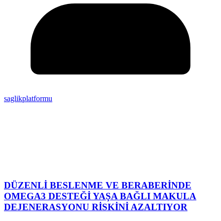
saglikplatformu
DÜZENLİ BESLENME VE BERABERİNDE
OMEGA3 DESTEĞİ YAŞA BAĞLI MAKULA
DEJENERASYONU RİSKİNİ AZALTIYOR