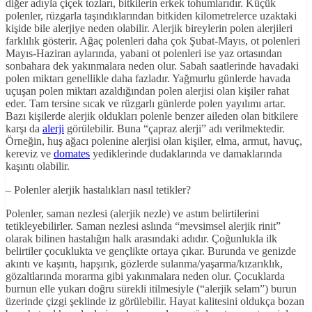
diğer adıyla çiçek tozları, bitkilerin erkek tohumlarıdır. Küçük
polenler, rüzgarla taşındıklarından bitkiden kilometrelerce uzaktaki
kişide bile alerjiye neden olabilir. Alerjik bireylerin polen alerjileri
farklılık gösterir. Ağaç polenleri daha çok Şubat-Mayıs, ot polenleri
Mayıs-Haziran aylarında, yabani ot polenleri ise yaz ortasından
sonbahara dek yakınmalara neden olur. Sabah saatlerinde havadaki
polen miktarı genellikle daha fazladır. Yağmurlu günlerde havada
uçuşan polen miktarı azaldığından polen alerjisi olan kişiler rahat
eder. Tam tersine sıcak ve rüzgarlı günlerde polen yayılımı artar.
Bazı kişilerde alerjik oldukları polenle benzer aileden olan bitkilere
karşı da
alerji
görülebilir. Buna “çapraz alerji” adı verilmektedir.
Örneğin, huş ağacı polenine alerjisi olan kişiler, elma, armut, havuç,
kereviz ve
domates
yediklerinde dudaklarında ve damaklarında
kaşıntı olabilir.
– Polenler alerjik hastalıkları nasıl tetikler?
Polenler, saman nezlesi (alerjik nezle) ve astım belirtilerini
tetikleyebilirler. Saman nezlesi aslında “mevsimsel alerjik rinit”
olarak bilinen hastalığın halk arasındaki adıdır. Çoğunlukla ilk
belirtiler çocuklukta ve gençlikte ortaya çıkar. Burunda ve genizde
akıntı ve kaşıntı, hapşırık, gözlerde sulanma/yaşarma/kızarıklık,
gözaltlarında morarma gibi yakınmalara neden olur. Çocuklarda
burnun elle yukarı doğru sürekli itilmesiyle (“alerjik selam”) burun
üzerinde çizgi şeklinde iz görülebilir. Hayat kalitesini oldukça bozan