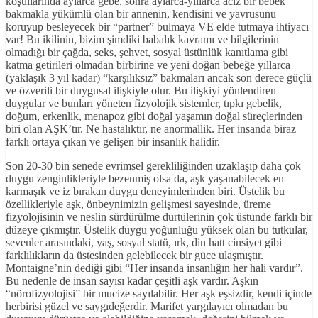
koşullarında aylarca gebe, sonra aylarca-yıllarca aciz bir bebek
bakmakla yükümlü olan bir annenin, kendisini ve yavrusunu
koruyup besleyecek bir “partner” bulmaya VE elde tutmaya ihtiyacı
var! Bu ikilinin, bizim şimdiki babalık kavramı ve bilgilerinin
olmadığı bir çağda, seks, şehvet, sosyal üstünlük kanıtlama gibi
katma getirileri olmadan birbirine ve yeni doğan bebeğe yıllarca
(yaklaşık 3 yıl kadar) “karşılıksız” bakmaları ancak son derece güçlü
ve özverili bir duygusal ilişkiyle olur. Bu ilişkiyi yönlendiren
duygular ve bunları yöneten fizyolojik sistemler, tıpkı gebelik,
doğum, erkenlik, menapoz gibi doğal yaşamın doğal süreçlerinden
biri olan AŞK’tır. Ne hastalıktır, ne anormallik. Her insanda biraz
farklı ortaya çıkan ve gelişen bir insanlık halidir.
Son 20-30 bin senede evrimsel gerekliliğinden uzaklaşıp daha çok
duygu zenginlikleriyle bezenmiş olsa da, aşk yaşanabilecek en
karmaşık ve iz bırakan duygu deneyimlerinden biri. Üstelik bu
özellikleriyle aşk, önbeynimizin gelişmesi sayesinde, üreme
fizyolojisinin ve neslin sürdürülme dürtülerinin çok üstünde farklı bir
düzeye çıkmıştır. Üstelik duygu yoğunluğu yüksek olan bu tutkular,
sevenler arasındaki, yaş, sosyal statü, ırk, din hatt cinsiyet gibi
farklılıkların da üstesinden gelebilecek bir güce ulaşmıştır.
Montaigne’nin dediği gibi “Her insanda insanlığın her hali vardır”.
Bu nedenle de insan sayısı kadar çeşitli aşk vardır. Aşkın
“nörofizyolojisi” bir mucize sayılabilir. Her aşk eşsizdir, kendi içinde
herbirisi güzel ve saygıdeğerdir. Marifet yargılayıcı olmadan bu