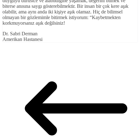
duyguyu dürüstce ve alabildiğine yaşamak, değerini bilmek ve
biterse anısına saygı gösterebilmektir. Bir insan bir çok kere aşık
olabilir, ama aynı anda iki kişiye aşık olamaz. Hiç de bilimsel
olmayan bir gözlemimle bitirmek istiyorum: “Kaybetmekten
korkmuyorsanız aşık değilsiniz!
Dr. Sabri Derman
Amerikan Hastanesi