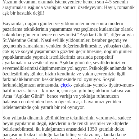
Yazının devamını okumak istemeyenlere hemen son 4-5 senenin
araştırmaları ışığında vardığım sonucu özetleyeyim: Hayır, romantik
aşk bir hastalık değil!
Bayramlar, doğum günleri ve yıldönümlerinden sonra modern
pazarlama tekniklerinin yaşamımıza vazgeçilmez kutlamalar olarak
soktukları günlerin bence en sevimlisi “Aşıklar Günü”, diğer adıyla
St.Valentine Günü. Nasıl evlilik yıldönümleri beraber geçmiş ve
geçmemiş zamanların yeniden değerlendirilmesine, yılbaşları daha
çok iş ve sosyal yaşamımızın gözden geçirilmesine, doğum günleri
yaptıklarımızla yapmak istediklerimiz arasında perspektif
ayarlamalarına vesile oluyor. Aşıklar günü de, sevdiklerimizi ve
sevemediklerimizi düşünmemize yol açıyor. Psikolojik anlamda bu
özelleştirilmiş günler, bizim kendimiz ve yakın çevremizle ilgili
farkındalıklarımızın keskinleşmesinde rol oynuyor. Sosyal
farkındalığımızın artmasında,
çiçek
- çukulata- yemek- tiyatro-mum-
hafif müzik- tütsü – kırmızı iç çamaşırı gibi hoşlukların katkısı var.
Ama “Aşıklar Günü”, bence varlığı ve yokluğu ruhumuzun
balansını en derinden bozan öge olan aşk hayatımızı yeniden
irdelememizde çok yararlı bir rol oynuyor.
Son yıllarda dinamik görüntüleme tekniklerinin yardımıyla sadece
beyin yapılarının değil, işlevlerinin de renkli resimler ve kliplerle
belirlenebilmesi, iki kulağımızın arasındaki 1350 gramlık doku
parçasının fiziksel olduğu kadar bilinç ve davranış alanda da ne