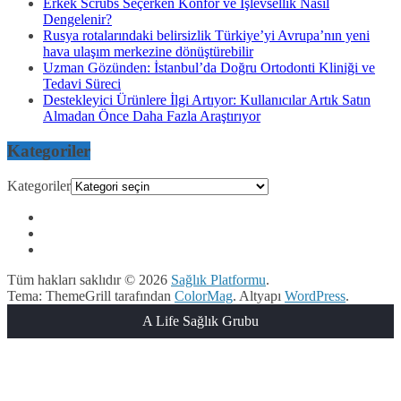
Erkek Scrubs Seçerken Konfor ve İşlevsellik Nasıl
Dengelenir?
Rusya rotalarındaki belirsizlik Türkiye’yi Avrupa’nın yeni
hava ulaşım merkezine dönüştürebilir
Uzman Gözünden: İstanbul’da Doğru Ortodonti Kliniği ve
Tedavi Süreci
Destekleyici Ürünlere İlgi Artıyor: Kullanıcılar Artık Satın
Almadan Önce Daha Fazla Araştırıyor
Kategoriler
Kategoriler
Tüm hakları saklıdır © 2026
Sağlık Platformu
.
Tema: ThemeGrill tarafından
ColorMag
. Altyapı
WordPress
.
A Life Sağlık Grubu