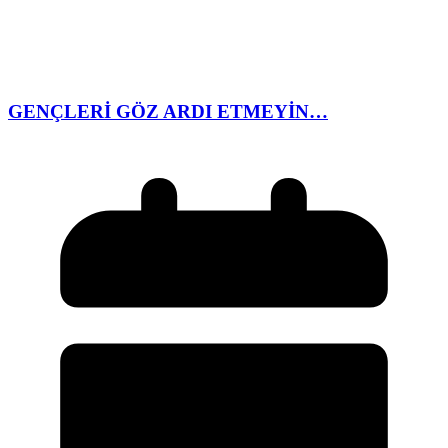
GENÇLERİ GÖZ ARDI ETMEYİN…