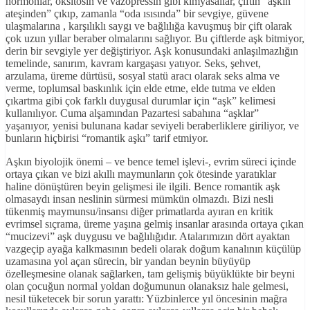
hormonlar, oksitosin ve vazopressin gibi kimyasallar, çiftin “aşkın
ateşinden” çıkıp, zamanla “oda ısısında” bir sevgiye, güvene
ulaşmalarına , karşılıklı saygı ve bağlılığa kavuşmuş bir çift olarak
çok uzun yıllar beraber olmalarını sağlıyor. Bu çiftlerde aşk bitmiyor,
derin bir sevgiyle yer değiştiriyor. Aşk konusundaki anlaşılmazlığın
temelinde, sanırım, kavram kargaşası yatıyor. Seks, şehvet,
arzulama, üreme dürtüsü, sosyal statü aracı olarak seks alma ve
verme, toplumsal baskınlık için elde etme, elde tutma ve elden
çıkartma gibi çok farklı duygusal durumlar için “aşk” kelimesi
kullanılıyor. Cuma alşamından Pazartesi sabahına “aşklar”
yaşanıyor, yenisi bulunana kadar seviyeli beraberliklere giriliyor, ve
bunların hiçbirisi “romantik aşkı” tarif etmiyor.
Aşkın biyolojik önemi – ve bence temel işlevi-, evrim süreci içinde
ortaya çıkan ve bizi akıllı maymunların çok ötesinde yaratıklar
haline dönüştüren beyin gelişmesi ile ilgili. Bence romantik aşk
olmasaydı insan neslinin sürmesi mümkün olmazdı. Bizi nesli
tükenmiş maymunsu/insansı diğer primatlarda ayıran en kritik
evrimsel sıçrama, üreme yaşına gelmiş insanlar arasında ortaya çıkan
“mucizevi” aşk duygusu ve bağlılığıdır. Atalarımızın dört ayaktan
vazgeçip ayağa kalkmasının bedeli olarak doğum kanalının küçülüp
uzamasına yol açan sürecin, bir yandan beynin büyüyüp
özelleşmesine olanak sağlarken, tam gelişmiş büyüklükte bir beyni
olan çocuğun normal yoldan doğumunun olanaksız hale gelmesi,
nesil tüketecek bir sorun yarattı: Yüzbinlerce yıl öncesinin mağra