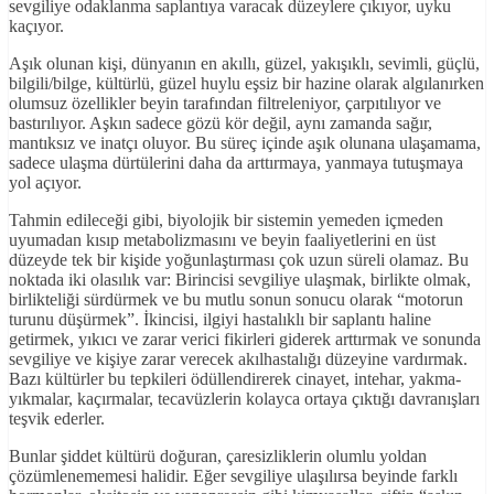
sevgiliye odaklanma saplantıya varacak düzeylere çıkıyor, uyku
kaçıyor.
Aşık olunan kişi, dünyanın en akıllı, güzel, yakışıklı, sevimli, güçlü,
bilgili/bilge, kültürlü, güzel huylu eşsiz bir hazine olarak algılanırken
olumsuz özellikler beyin tarafından filtreleniyor, çarpıtılıyor ve
bastırılıyor. Aşkın sadece gözü kör değil, aynı zamanda sağır,
mantıksız ve inatçı oluyor. Bu süreç içinde aşık olunana ulaşamama,
sadece ulaşma dürtülerini daha da arttırmaya, yanmaya tutuşmaya
yol açıyor.
Tahmin edileceği gibi, biyolojik bir sistemin yemeden içmeden
uyumadan kısıp metabolizmasını ve beyin faaliyetlerini en üst
düzeyde tek bir kişide yoğunlaştırması çok uzun süreli olamaz. Bu
noktada iki olasılık var: Birincisi sevgiliye ulaşmak, birlikte olmak,
birlikteliği sürdürmek ve bu mutlu sonun sonucu olarak “motorun
turunu düşürmek”. İkincisi, ilgiyi hastalıklı bir saplantı haline
getirmek, yıkıcı ve zarar verici fikirleri giderek arttırmak ve sonunda
sevgiliye ve kişiye zarar verecek akılhastalığı düzeyine vardırmak.
Bazı kültürler bu tepkileri ödüllendirerek cinayet, intehar, yakma-
yıkmalar, kaçırmalar, tecavüzlerin kolayca ortaya çıktığı davranışları
teşvik ederler.
Bunlar şiddet kültürü doğuran, çaresizliklerin olumlu yoldan
çözümlenememesi halidir. Eğer sevgiliye ulaşılırsa beyinde farklı