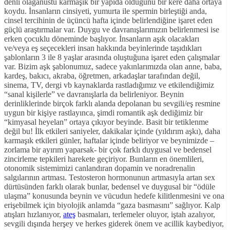
denli olağanüstü karmaşık bir yapıda olduğunu bir kere daha ortaya
koydu. İnsanların cinsiyeti, yumurta ile spermin birleştiği anda,
cinsel tercihinin de üçüncü hafta içinde belirlendiğine işaret eden
güçlü araştırmalar var. Duygu ve davranışlarımızın belirlenmesi ise
erken çocuklu döneminde başlıyor. İnsanların aşık olacakları
ve/veya eş seçecekleri insan hakkında beyinlerinde taşıdıkları
şablonların 3 ile 8 yaşlar arasında oluştuğuna işaret eden çalışmalar
var. Bizim aşk şablonumuz, sadece yakınlarımızda olan anne, baba,
kardeş, bakıcı, akraba, öğretmen, arkadaşlar tarafından değil,
sinema, TV, dergi vb kaynaklarda rastladığımız ve etkilendiğimiz
“sanal kişilerle” ve davranışlarla da belirleniyor. Beynin
derinliklerinde birçok farklı alanda depolanan bu sevgili/eş resmine
uygun bir kişiye rastlayınca, şimdi romantik aşk dediğimiz bir
“kimyasal heyelan” ortaya çıkıyor beyinde. Basit bir tetiklenme
değil bu! İlk etkileri saniyeler, dakikalar içinde (yıldırım aşkı), daha
karmaşık etkileri günler, haftalar içinde beliriyor ve beynimizde –
zorlama bir ayırım yaparsak- bir çok farklı duygusal ve bedensel
zincirleme tepkileri harekete geçiriyor. Bunların en önemlileri,
otonomik sistemimizi canlandıran dopamin ve noradrenalin
salgılarının artması. Testosteron hormonunun artmasıyla artan sex
dürtüsünden farklı olarak bunlar, bedensel ve duygusal bir “ödüle
ulaşma” konusunda beynin ve vücudun hedefe kilitlenmesini ve ona
erişebilmek için biyolojik anlamda “gaza basmasını” sağlıyor. Kalp
atışları hızlanıyor,
ateş
basmaları, terlemeler oluyor, iştah azalıyor,
sevgili dışında herşey ve herkes giderek önem ve acillik kaybediyor,