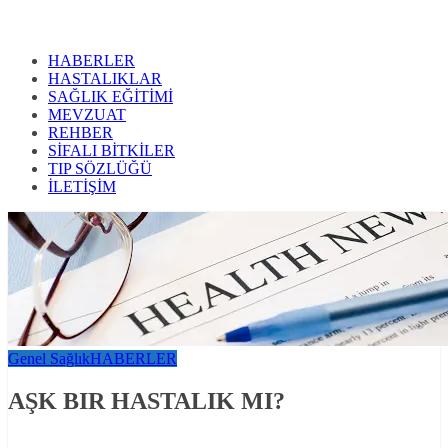
HABERLER
HASTALIKLAR
SAĞLIK EĞİTİMİ
MEVZUAT
REHBER
SİFALI BİTKİLER
TIP SÖZLÜĞÜ
İLETİŞİM
Genel Sağlık
HABERLER
AŞK BIR HASTALIK MI?