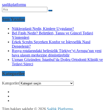
saglikplatformu
Son Yazılar
Nükleoplasti Nedir, Kimlere Uygulanır?
Bel Fıtığı Nedir? Belirtileri, Tanısı ve Güncel Tedavi
Yöntemleri
Erkek Scrubs Seçerken Konfor ve İşlevsellik Nasıl
Dengelenir?
Rusya rotalarındaki belirsizlik Türkiye’yi Avrupa’nın yeni
hava ulaşım merkezine dönüştürebilir
Uzman Gözünden: İstanbul’da Doğru Ortodonti Kliniği ve
Tedavi Süreci
Kategoriler
Kategoriler
Tüm hakları saklıdır © 2026
Sağlık Platformu
.