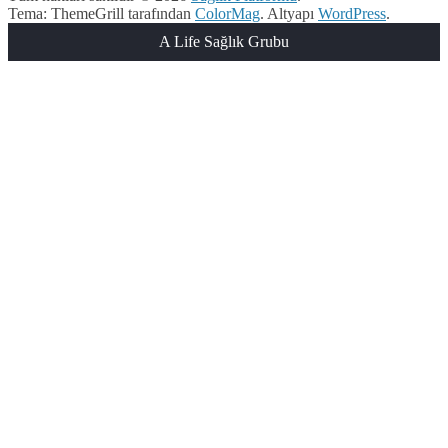
Tema: ThemeGrill tarafından
ColorMag
. Altyapı
WordPress
.
A Life Sağlık Grubu