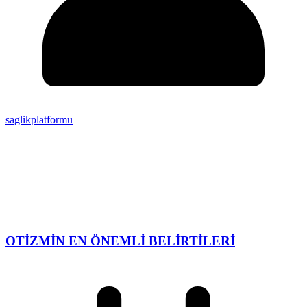
saglikplatformu
OTİZMİN EN ÖNEMLİ BELİRTİLERİ