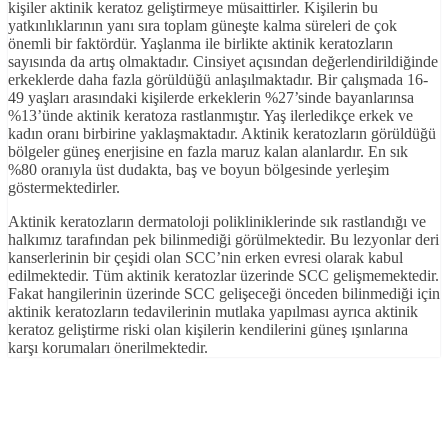
kişiler aktinik keratoz geliştirmeye müsaittirler. Kişilerin bu
yatkınlıklarının yanı sıra toplam güneşte kalma süreleri de çok
önemli bir faktördür. Yaşlanma ile birlikte aktinik keratozların
sayısında da artış olmaktadır. Cinsiyet açısından değerlendirildiğinde
erkeklerde daha fazla görüldüğü anlaşılmaktadır. Bir çalışmada 16-
49 yaşları arasındaki kişilerde erkeklerin %27’sinde bayanlarınsa
%13’ünde aktinik keratoza rastlanmıştır. Yaş ilerledikçe erkek ve
kadın oranı birbirine yaklaşmaktadır. Aktinik keratozların görüldüğü
bölgeler güneş enerjisine en fazla maruz kalan alanlardır. En sık
%80 oranıyla üst dudakta, baş ve boyun bölgesinde yerleşim
göstermektedirler.
Aktinik keratozların dermatoloji polikliniklerinde sık rastlandığı ve
halkımız tarafından pek bilinmediği görülmektedir. Bu lezyonlar deri
kanserlerinin bir çeşidi olan SCC’nin erken evresi olarak kabul
edilmektedir. Tüm aktinik keratozlar üzerinde SCC gelişmemektedir.
Fakat hangilerinin üzerinde SCC gelişeceği önceden bilinmediği için
aktinik keratozların tedavilerinin mutlaka yapılması ayrıca aktinik
keratoz geliştirme riski olan kişilerin kendilerini güneş ışınlarına
karşı korumaları önerilmektedir.