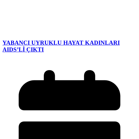
YABANCI UYRUKLU HAYAT KADINLARI
AIDS’Lİ ÇIKTI