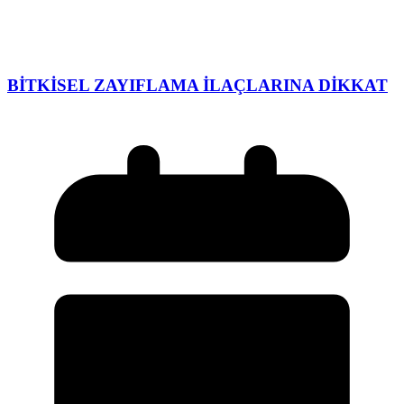
BİTKİSEL ZAYIFLAMA İLAÇLARINA DİKKAT