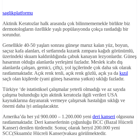
saglikplatformu
Aktinik Keratozlar halk arasında çok bilinmememekle birlikte biz
dermotologların özellikle yaşlı popülasyonda çokça rastladığı bir
sorundur.
Genellikle 40-50 yaşları sonrası güneşe maruz kalan yüz, boyun,
saçsız kafa alanları, el sırtlarında kızarık zımpara kağıdı görünümlü,
üzerindeki skuam kaldırıldığında çabuk kanayan lezyonlardır. Güneş
hasarının olduğu alanlarda yerleşimi fazladır. Meslek icabı dış
alanlarda çalışan, gemici, çiftçi, yol işçilerinde çok daha sık olarak
rastlanmaktadır. Açık renk tenli, açık renk gözlü, açık ya da
kızıl
saçlı olan kişilerde (yani güneş hasarına yatkın) sıklığı fazladır.
Türkiye ‘de istatistiksel çalışmalar yeterli olmadığı ve az sayıda
çalışma bulunduğu için aktinik keratozla ilgili verileri USA
kaynaklarına dayanarak vermeye çalışırsak hastalığın sıklığı ve
önemi daha iyi anlaşılacaktır.
Amerika’da her yıl 900.000 – 1.200.000 yeni
deri kanseri
olgusuna
rastlanmaktadır. Deri kanserlerinin çoğunluğu BCC (Bazal Hücreli
Kanser) denilen türdendir. Sonuç olarak heryıl 200.000 yeni
SCC(Skuamöz Hücreli Kanser)vakası görülmektedir.