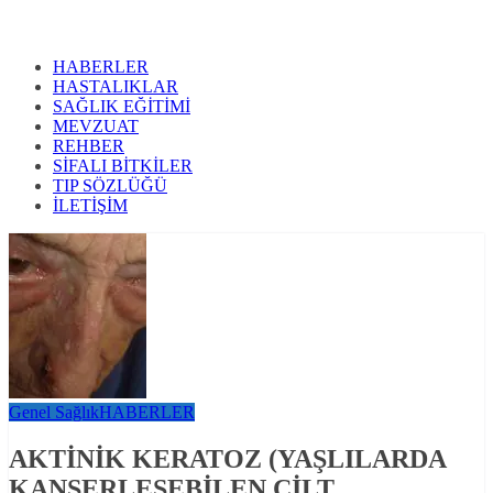
HABERLER
HASTALIKLAR
SAĞLIK EĞİTİMİ
MEVZUAT
REHBER
SİFALI BİTKİLER
TIP SÖZLÜĞÜ
İLETİŞİM
Genel Sağlık
HABERLER
AKTİNİK KERATOZ (YAŞLILARDA
KANSERLEŞEBİLEN CİLT