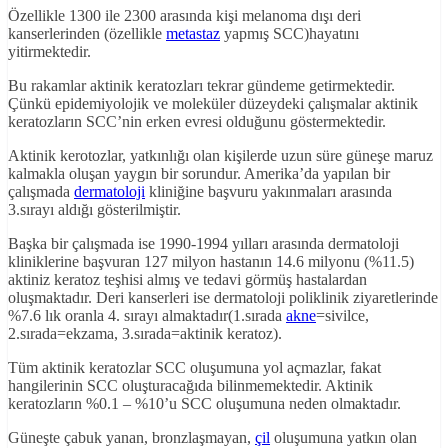
Özellikle 1300 ile 2300 arasında kişi melanoma dışı deri
kanserlerinden (özellikle
metastaz
yapmış SCC)hayatını
yitirmektedir.
Bu rakamlar aktinik keratozları tekrar gündeme getirmektedir.
Çünkü epidemiyolojik ve moleküler düzeydeki çalışmalar aktinik
keratozların SCC’nin erken evresi olduğunu göstermektedir.
Aktinik kerotozlar, yatkınlığı olan kişilerde uzun süre güneşe maruz
kalmakla oluşan yaygın bir sorundur. Amerika’da yapılan bir
çalışmada
dermatoloji
kliniğine başvuru yakınmaları arasında
3.sırayı aldığı gösterilmiştir.
Başka bir çalışmada ise 1990-1994 yılları arasında dermatoloji
kliniklerine başvuran 127 milyon hastanın 14.6 milyonu (%11.5)
aktiniz keratoz teşhisi almış ve tedavi görmüş hastalardan
oluşmaktadır. Deri kanserleri ise dermatoloji poliklinik ziyaretlerinde
%7.6 lık oranla 4. sırayı almaktadır(1.sırada
akne
=sivilce,
2.sırada=ekzama, 3.sırada=aktinik keratoz).
Tüm aktinik keratozlar SCC oluşumuna yol açmazlar, fakat
hangilerinin SCC oluşturacağıda bilinmemektedir. Aktinik
keratozların %0.1 – %10’u SCC oluşumuna neden olmaktadır.
Güneşte çabuk yanan, bronzlaşmayan,
çil
oluşumuna yatkın olan