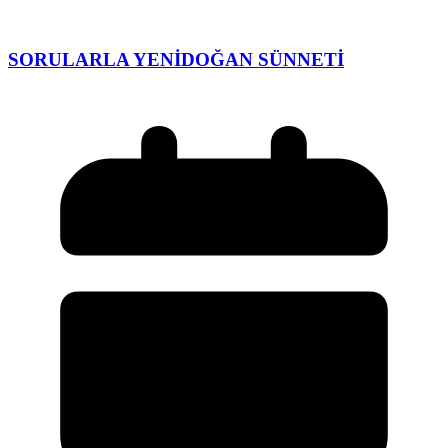
SORULARLA YENİDOĞAN SÜNNETİ