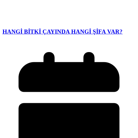
HANGİ BİTKİ ÇAYINDA HANGİ ŞİFA VAR?