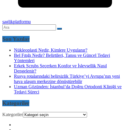
saglikplatformu
Son Yazılar
Nükleoplasti Nedir, Kimlere Uygulanır?
Bel Fıtığı Nedir? Belirtileri, Tanısı ve Güncel Tedavi
Yöntemleri
Erkek Scrubs Seçerken Konfor ve İşlevsellik Nasıl
Dengelenir?
Rusya rotalarındaki belirsizlik Türkiye’yi Avrupa’nın yeni
hava ulaşım merkezine dönüştürebilir
Uzman Gözünden: İstanbul’da Doğru Ortodonti Kliniği ve
Tedavi Süreci
Kategoriler
Kategoriler