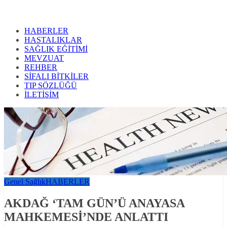
HABERLER
HASTALIKLAR
SAĞLIK EĞİTİMİ
MEVZUAT
REHBER
SİFALI BİTKİLER
TIP SÖZLÜĞÜ
İLETİŞİM
Genel Sağlık
HABERLER
AKDAĞ ‘TAM GÜN’Ü ANAYASA
MAHKEMESİ’NDE ANLATTI