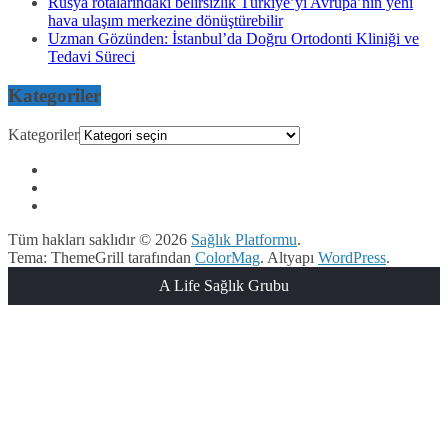
Rusya rotalarındaki belirsizlik Türkiye’yi Avrupa’nın yeni
hava ulaşım merkezine dönüştürebilir
Uzman Gözünden: İstanbul’da Doğru Ortodonti Kliniği ve
Tedavi Süreci
Kategoriler
Kategoriler
Tüm hakları saklıdır © 2026
Sağlık Platformu
.
Tema: ThemeGrill tarafından
ColorMag
. Altyapı
WordPress
.
A Life Sağlık Grubu