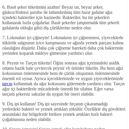
6. Basit şeker tüketimini azaltın! Beyaz un, beyaz şeker,
glukoz/fruktoz şurubu ile tatlandırılmış tüm hazır gıdalar ağız
içindeki bakteriler için hazinedir. Bakteriler, bu tür şekerleri
kullanarak hızla çoğalırlar. Basit şekerler (atıştırmalık tüm şekerli
gıdalarda olduğu gibi) diş çürüklerine neden olur.
7. Lokmaları iyi çiğneyin! Lokmaların iyi çiğnenmesi, yiyeceklerle
tükürük salgısının iyice karışmasını ve ağızda yemek parçası kalma
olasılığını düşürür. Daha çok çiğneme hareketi daha çok bakterinin
yerinden koparak mideye gitmesine yardımcı olur.
8. Peynir ve Tarçın tüketin! Öğün sonrası ağız içerisindeki asidik
ortamı bazik hale çevirecek peynir vb ürünler tüketin. Bu hem ağız
kokusunun önlenmesinde hem de çürük oluşumun önlenmesinde
önemli rol oynar. Ayrıca içeceklerinizde ve uygun yiyeceklerinizde
tarçın
kullanmak da ağız kokusunu gidermede yardımcı olur. Tarçın
ağız içi bakterilerle mücadelede önemli bir silahtır. Eğer varsa
tarçınlı şekersiz sakızlar da uygun bir öneri olabilir.
9. Diş ipi kullanın! Diş ipi sayesinde fırçanın çıkaramadığı
yerlerdeki bakteri ve yemek artıkları sökülür. Özellikle diş gövdeleri
arasındaki dar bölgelerde biriken yemek artıkları hızlı bakteri
çoğalmasına neden olabilir.