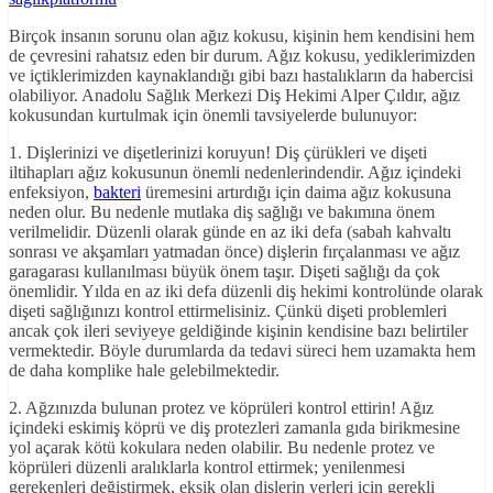
Birçok insanın sorunu olan ağız kokusu, kişinin hem kendisini hem
de çevresini rahatsız eden bir durum. Ağız kokusu, yediklerimizden
ve içtiklerimizden kaynaklandığı gibi bazı hastalıkların da habercisi
olabiliyor. Anadolu Sağlık Merkezi Diş Hekimi Alper Çıldır, ağız
kokusundan kurtulmak için önemli tavsiyelerde bulunuyor:
1. Dişlerinizi ve dişetlerinizi koruyun! Diş çürükleri ve dişeti
iltihapları ağız kokusunun önemli nedenlerindendir. Ağız içindeki
enfeksiyon,
bakteri
üremesini artırdığı için daima ağız kokusuna
neden olur. Bu nedenle mutlaka diş sağlığı ve bakımına önem
verilmelidir. Düzenli olarak günde en az iki defa (sabah kahvaltı
sonrası ve akşamları yatmadan önce) dişlerin fırçalanması ve ağız
garagarası kullanılması büyük önem taşır. Dişeti sağlığı da çok
önemlidir. Yılda en az iki defa düzenli diş hekimi kontrolünde olarak
dişeti sağlığınızı kontrol ettirmelisiniz. Çünkü dişeti problemleri
ancak çok ileri seviyeye geldiğinde kişinin kendisine bazı belirtiler
vermektedir. Böyle durumlarda da tedavi süreci hem uzamakta hem
de daha komplike hale gelebilmektedir.
2. Ağzınızda bulunan protez ve köprüleri kontrol ettirin! Ağız
içindeki eskimiş köprü ve diş protezleri zamanla gıda birikmesine
yol açarak kötü kokulara neden olabilir. Bu nedenle protez ve
köprüleri düzenli aralıklarla kontrol ettirmek; yenilenmesi
gerekenleri değiştirmek, eksik olan dişlerin yerleri için gerekli