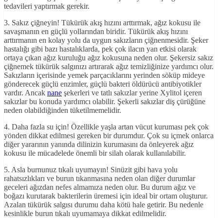
tedavileri yaptırmak gerekir.
3. Sakız çiğneyin! Tükürük akış hızını arttırmak, ağız kokusu ile
savaşmanın en güçlü yollarından biridir. Tükürük akış hızını
arttırmanın en kolay yolu da uygun sakızların çiğnenmesidir. Şeker
hastalığı gibi bazı hastalıklarda, pek çok ilacın yan etkisi olarak
ortaya çıkan ağız kuruluğu ağız kokusuna neden olur. Şekersiz sakız
çiğnemek tükürük salgınızı artırarak ağız temizliğinize yardımcı olur.
Sakızların içerisinde yemek parçacıklarını yerinden söküp mideye
gönderecek güçlü enzimler, güçlü bakteri öldürücü antibiyotikler
vardır. Ancak
nane
şekerleri ve tatlı sakızlar yerine Xylitol içeren
sakızlar bu konuda yardımcı olabilir. Şekerli sakızlar diş çürüğüne
neden olabildiğinden tüketilmemelidir.
4. Daha fazla su için! Özellikle yaşla artan vücut kuruması pek çok
yönden dikkat edilmesi gereken bir durumdur. Çok su içmek onlarca
diğer yararının yanında dilinizin kurumasını da önleyerek ağız
kokusu ile mücadelede önemli bir silah olarak kullanılabilir.
5. Asla burnunuz tıkalı uyumayın! Sinüzit gibi hava yolu
rahatsızlıkları ve burun tıkanmasına neden olan diğer durumlar
geceleri ağızdan nefes almamıza neden olur. Bu durum ağız ve
boğazı kurutarak bakterilerin üremesi için ideal bir ortam oluşturur.
Azalan tükürük salgısı durumu daha kötü hale getirir. Bu nedenle
kesinlikle burun tıkalı uyumamaya dikkat edilmelidir.