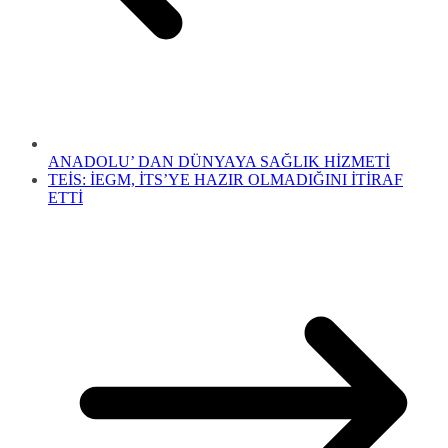
ANADOLU’ DAN DÜNYAYA SAĞLIK HİZMETİ
TEİS: İEGM, İTS’YE HAZIR OLMADIĞINI İTİRAF
ETTİ