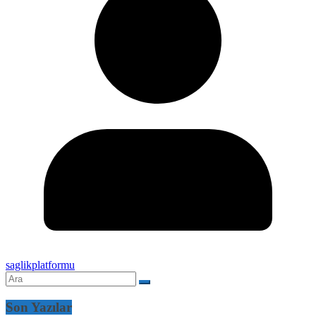
saglikplatformu
Son Yazılar