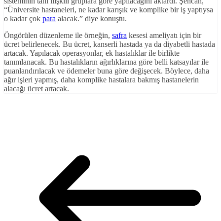
sisteminin tanı ilişkili gruplara göre yapılacağını aktardı. Şencan,
“Üniversite hastaneleri, ne kadar karışık ve komplike bir iş yaptıysa
o kadar çok
para
alacak.” diye konuştu.
Öngörülen düzenleme ile örneğin,
safra
kesesi ameliyatı için bir
ücret belirlenecek. Bu ücret, kanserli hastada ya da diyabetli hastada
artacak. Yapılacak operasyonlar, ek hastalıklar ile birlikte
tanımlanacak. Bu hastalıkların ağırlıklarına göre belli katsayılar ile
puanlandırılacak ve ödemeler buna göre değişecek. Böylece, daha
ağır işleri yapmış, daha komplike hastalara bakmış hastanelerin
alacağı ücret artacak.