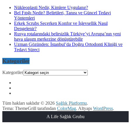
Nükleoplasti Nedir, Kimlere Uygulanır?
Bel Fıtığı Nedir? Belirtileri, Tanısı ve Güncel Tedavi
Yöntemleri
Erkek Scrubs Seçerken Konfor ve İşlevsellik Nasıl
Dengelenir?
Rusya rotalarındaki belirsizlik Türkiye’yi Avrupa’nın yeni
hava ulaşım merkezine dönüştürebilir
Uzman Gözünden: İstanbul’da Doğru Ortodonti Kliniği ve
Tedavi Süreci
Kategoriler
Kategoriler
Tüm hakları saklıdır © 2026
Sağlık Platformu
.
Tema: ThemeGrill tarafından
ColorMag
. Altyapı
WordPress
.
A Life Sağlık Grubu