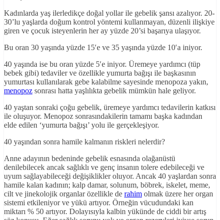
Kadınlarda yaş ilerledikçe doğal yollar ile gebelik şansı azalıyor. 20-
30’lu yaşlarda doğum kontrol yöntemi kullanmayan, düzenli ilişkiye
giren ve çocuk isteyenlerin her ay yüzde 20’si başarıya ulaşıyor.
Bu oran 30 yaşında yüzde 15′e ve 35 yaşında yüzde 10′a iniyor.
40 yaşında ise bu oran yüzde 5′e iniyor. Üremeye yardımcı (tüp
bebek gibi) tedaviler ve özellikle yumurta bağışı ile başkasının
yumurtası kullanılarak gebe kalabilme sayesinde menopoza yakın,
menopoz
sonrası hatta yaşlılıkta gebelik mümkün hale geliyor.
40 yaştan sonraki çoğu gebelik, üremeye yardımcı tedavilerin katkısı
ile oluşuyor. Menopoz sonrasındakilerin tamamı başka kadından
elde edilen ‘yumurta bağışı’ yolu ile gerçekleşiyor.
40 yaşından sonra hamile kalmanın riskleri nelerdir?
Anne adayının bedeninde gebelik esnasında olağanüstü
denilebilecek ancak sağlıklı ve genç insanın tolere edebileceği ve
uyum sağlayabileceği değişiklikler oluyor. Ancak 40 yaşlardan sonra
hamile kalan kadının; kalp damar, solunum, böbrek, iskelet, meme,
cilt ve jinekolojik organlar özellikle de
rahim
olmak üzere her organ
sistemi etkileniyor ve yükü artıyor. Örneğin vücudundaki kan
miktarı % 50 artıyor. Dolayısıyla kalbin yükünde de ciddi bir artış