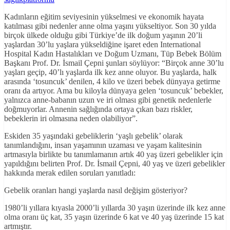
Kadınların eğitim seviyesinin yükselmesi ve ekonomik hayata
katılması gibi nedenler anne olma yaşını yükseltiyor. Son 30 yılda
birçok ülkede olduğu gibi Türkiye’de ilk doğum yaşının 20’li
yaşlardan 30’lu yaşlara yükseldiğine işaret eden International
Hospital Kadın Hastalıkları ve Doğum Uzmanı, Tüp Bebek Bölüm
Başkanı Prof. Dr. İsmail Çepni şunları söylüyor: “Birçok anne 30’lu
yaşları geçip, 40’lı yaşlarda ilk kez anne oluyor. Bu yaşlarda, halk
arasında ‘tosuncuk’ denilen, 4 kilo ve üzeri bebek dünyaya getirme
oranı da artıyor. Ama bu kiloyla dünyaya gelen ‘tosuncuk’ bebekler,
yalnızca anne-babanın uzun ve iri olması gibi genetik nedenlerle
doğmuyorlar. Annenin sağlığında ortaya çıkan bazı riskler,
bebeklerin iri olmasına neden olabiliyor”.
Eskiden 35 yaşındaki gebeliklerin ‘yaşlı gebelik’ olarak
tanımlandığını, insan yaşamının uzaması ve yaşam kalitesinin
artmasıyla birlikte bu tanımlamanın artık 40 yaş üzeri gebelikler için
yapıldığını belirten Prof. Dr. İsmail Çepni, 40 yaş ve üzeri gebelikler
hakkında merak edilen soruları yanıtladı:
Gebelik oranları hangi yaşlarda nasıl değişim gösteriyor?
1980’li yıllara kıyasla 2000’li yıllarda 30 yaşın üzerinde ilk kez anne
olma oranı üç kat, 35 yaşın üzerinde 6 kat ve 40 yaş üzerinde 15 kat
artmıştır.