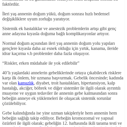
faktördür.
İleri yaş annenin doğum yükü, doğum sonrası hızlı bedensel
değişikliklere uyum zorluğu yaratıyor.
Sistemik ek hastalıklar ve anestezik problemlerin artışı gibi genç
anne adayına kıyasla doğuma bağlı komplikasyonlar artıyor.
Normal doğum açısından ileri yaş annenin doğum yolu yapıları
gençlere kıyasla daha az esnek olduğu için yırtık, kanama, ileride
idrar kaçırma v.b problemler daha fazla oluşuyor.
“Riskler, erken müdahale ile yok edilebilir”
40’lı yaşlardaki annelerin gebeliklerinde ortaya çıkabilecek risklere
karşı ilk önlem, bir uzmana başvurmak. Gebelik öncesinde; kadında
var olan
kansızlık
, diyabet, troit hastalıkları, hipertansiyon, kalp
hastalığı, akciğer, böbrek ve diğer sistemler ile ilgili olarak ayrıntılı
muayene ve uygun tedaviler ile annenin gebe kalmasından sonra
bebeğin anneye ek yüklemeleri ile oluşacak sistemik sorunlar
çözülebiliyor.
Gebe kalındığında ise yine uzman takipleriyle hem annenin hem
bebeğin sağlığı takip ediliyor. Bebeğin kromozomal ve yapısal
özürleri ile ilgili olarak; gebeliğin 12. haftasında ikili tarama testi ve