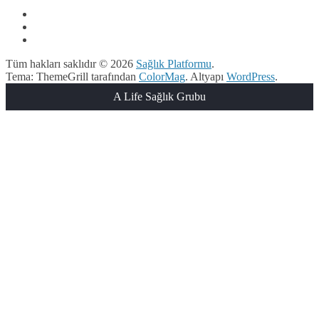
Tüm hakları saklıdır © 2026
Sağlık Platformu
.
Tema: ThemeGrill tarafından
ColorMag
. Altyapı
WordPress
.
A Life Sağlık Grubu