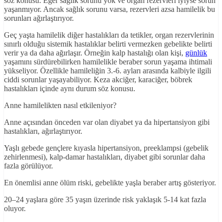
söz konusu. Eğer sağlık sorunu yok ve organ rezervleri iyiyse sorun
yaşanmıyor. Ancak sağlık sorunu varsa, rezervleri azsa hamilelik bu
sorunları ağırlaştırıyor.
Geç yaşta hamilelik diğer hastalıkları da tetikler, organ rezervlerinin
sınırlı olduğu sistemik hastalıklar belirti vermezken gebelikte belirti
verir ya da daha ağırlaşır. Örneğin kalp hastalığı olan kişi,
günlük
yaşamını sürdürebilirken hamilelikle beraber sorun yaşama ihtimali
yükseliyor. Özellikle hamileliğin 3.-6. ayları arasında kalbiyle ilgili
ciddi sorunlar yaşayabiliyor. Keza akciğer, karaciğer, böbrek
hastalıkları içinde aynı durum söz konusu.
Anne hamilelikten nasıl etkileniyor?
Anne açısından önceden var olan diyabet ya da hipertansiyon gibi
hastalıkları, ağırlaştırıyor.
Yaşlı gebede gençlere kıyasla hipertansiyon, preeklampsi (gebelik
zehirlenmesi), kalp-damar hastalıkları, diyabet gibi sorunlar daha
fazla görülüyor.
En önemlisi anne ölüm riski, gebelikte yaşla beraber artış gösteriyor.
20–24 yaşlara göre 35 yaşın üzerinde risk yaklaşık 5-14 kat fazla
oluyor.