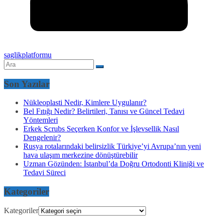
saglikplatformu
Son Yazılar
Nükleoplasti Nedir, Kimlere Uygulanır?
Bel Fıtığı Nedir? Belirtileri, Tanısı ve Güncel Tedavi
Yöntemleri
Erkek Scrubs Seçerken Konfor ve İşlevsellik Nasıl
Dengelenir?
Rusya rotalarındaki belirsizlik Türkiye’yi Avrupa’nın yeni
hava ulaşım merkezine dönüştürebilir
Uzman Gözünden: İstanbul’da Doğru Ortodonti Kliniği ve
Tedavi Süreci
Kategoriler
Kategoriler