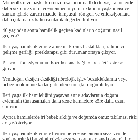
Mongolizm ve başka kromozomsal anormalliklerin yaşlı annelerde
daha sık olmasının nedeni annenin yumurtalarının yaşlanması ve
zaman içinde zararlı madde, kimyasal, röntgen ve enfeksiyonlara
daha çok maruz kalması olarak değerlendiriliyor.
40 yaşından sonra hamilelik geçiren kadınların doğumu nasıl
geçiyor?
İleri yaş hamileliklerinde annenin kronik hastalıkları, rahim içi
gelişme geriliği, preeklampsi gibi durumlar ortaya çıkıyor.
Plasenta fonksiyonunun bozulmasına bağlı olarak fetüs strese
giriyor.
Yenidoğan oksijen eksikliği nörolojik işlev bozukluklarına veya
bebeğin ölümüne kadar gidebilen sonuçlar doğurabiliyor.
İleri yaşta ilk hamileliğini yaşayan anne adaylarının doğum
eyleminin tüm aşamaları daha genç hamilelere göre daha uzun
sürüyor.
Ayrıca hamilelerde iri bebek sıklığı ve doğumda omuz takılması riski
artış gösteriyor.
İleri yaş hamileliklerinde hemen nerede ise tamamı sezaryen ile
sonlandırılır ki bu günümüzde sezaryen oranı artışında önemli bir