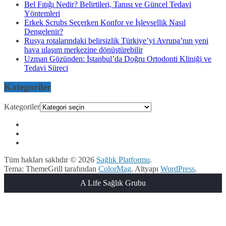
Bel Fıtığı Nedir? Belirtileri, Tanısı ve Güncel Tedavi
Yöntemleri
Erkek Scrubs Seçerken Konfor ve İşlevsellik Nasıl
Dengelenir?
Rusya rotalarındaki belirsizlik Türkiye’yi Avrupa’nın yeni
hava ulaşım merkezine dönüştürebilir
Uzman Gözünden: İstanbul’da Doğru Ortodonti Kliniği ve
Tedavi Süreci
Kategoriler
Kategoriler
Tüm hakları saklıdır © 2026
Sağlık Platformu
.
Tema: ThemeGrill tarafından
ColorMag
. Altyapı
WordPress
.
A Life Sağlık Grubu