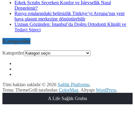
Erkek Scrubs Seçerken Konfor ve İşlevsellik Nasıl
Dengelenir?
Rusya rotalarındaki belirsizlik Türkiye’yi Avrupa’nın yeni
hava ulaşım merkezine dönüştürebilir
Uzman Gözünden: İstanbul’da Doğru Ortodonti Kliniği ve
Tedavi Süreci
Kategoriler
Kategoriler
Tüm hakları saklıdır © 2026
Sağlık Platformu
.
Tema: ThemeGrill tarafından
ColorMag
. Altyapı
WordPress
.
A Life Sağlık Grubu