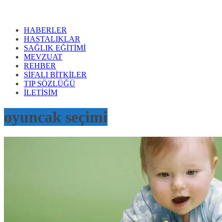
HABERLER
HASTALIKLAR
SAĞLIK EĞİTİMİ
MEVZUAT
REHBER
SİFALI BİTKİLER
TIP SÖZLÜĞÜ
İLETİŞİM
oyuncak seçimi