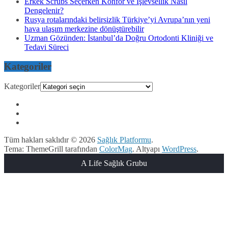
Erkek Scrubs Seçerken Konfor ve İşlevsellik Nasıl
Dengelenir?
Rusya rotalarındaki belirsizlik Türkiye’yi Avrupa’nın yeni
hava ulaşım merkezine dönüştürebilir
Uzman Gözünden: İstanbul’da Doğru Ortodonti Kliniği ve
Tedavi Süreci
Kategoriler
Kategoriler
Tüm hakları saklıdır © 2026
Sağlık Platformu
.
Tema: ThemeGrill tarafından
ColorMag
. Altyapı
WordPress
.
A Life Sağlık Grubu