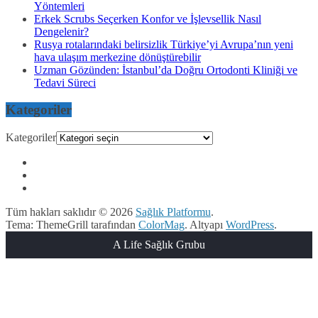
Yöntemleri
Erkek Scrubs Seçerken Konfor ve İşlevsellik Nasıl
Dengelenir?
Rusya rotalarındaki belirsizlik Türkiye’yi Avrupa’nın yeni
hava ulaşım merkezine dönüştürebilir
Uzman Gözünden: İstanbul’da Doğru Ortodonti Kliniği ve
Tedavi Süreci
Kategoriler
Kategoriler
Tüm hakları saklıdır © 2026
Sağlık Platformu
.
Tema: ThemeGrill tarafından
ColorMag
. Altyapı
WordPress
.
A Life Sağlık Grubu