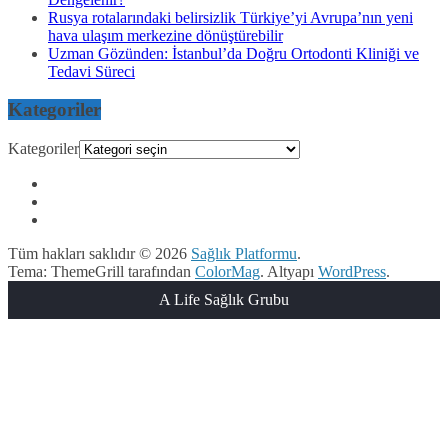
Rusya rotalarındaki belirsizlik Türkiye’yi Avrupa’nın yeni
hava ulaşım merkezine dönüştürebilir
Uzman Gözünden: İstanbul’da Doğru Ortodonti Kliniği ve
Tedavi Süreci
Kategoriler
Kategoriler
Tüm hakları saklıdır © 2026
Sağlık Platformu
.
Tema: ThemeGrill tarafından
ColorMag
. Altyapı
WordPress
.
A Life Sağlık Grubu