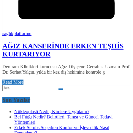
saglikplatformu
AĞIZ KANSERİNDE ERKEN TEŞHİS
KURTARIYOR
Dentram Klinikleri kurucusu Ağız Diş çene Cerrahisi Uzmanı Prof.
Dr. Serhat Yalçın, yılda bir kez diş hekimine kontrole g
Read More
Son Yazılar
Nükleoplasti Nedir, Kimlere Uygulanır?
Bel Fıtığı Nedir? Belirtileri, Tanısı ve Güncel Tedavi
Yöntemleri
Erkek Scrubs Seçerken Konfor ve İşlevsellik Nasıl
Dengelenir?