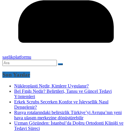
saglikplatformu
Son Yazılar
Nükleoplasti Nedir, Kimlere Uygulanır?
Bel Fıtığı Nedir? Belirtileri, Tanısı ve Güncel Tedavi
Yöntemleri
Erkek Scrubs Seçerken Konfor ve İşlevsellik Nasıl
Dengelenir?
Rusya rotalarındaki belirsizlik Türkiye’yi Avrupa’nın yeni
hava ulaşım merkezine dönüştürebilir
Uzman Gözünden: İstanbul’da Doğru Ortodonti Kliniği ve
Tedavi Süreci