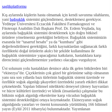
saglikplatformu
Kış aylarında kişilerin hasta olmamak için kendi savunma silahlarını,
yani
bağışıklık
sistemini güçlendirmesi, desteklemesi gerekiyor.
Yeditepe Üniversitesi Eczacılık Fakültesi Farmakognozi ve
Fitoterapi Anabilim Dalı Başkanı Prof. Dr. Erdem Yeşilada, kış
aylarında bağışıklık sistemini desteklemek için doğru bitkisel
ürünlere yönelmemiz gerektiğini belirtiyor. Bağışıklık sistemimizin
esasında bir “tasarruf hesabı” ya da “kumbara” gibi
değerlendirilmesi gerektiğini, farklı kaynaklardan sağlanacak farklı
özellikteki doğal ürünlerin akılcı bir şekilde kullanılması ile
bağışıklık sistemimize yapacağımız katkıların, hastalıklara karşı
direncimizi güçlendirmemize yardımcı olacağını vurguluyor.
Üst solunum yolu hastalıkları denince akla ilk gelen bitkilerden biri
“ekinezya”dır. Çiçeklerinin çok güzel bir görünüme sahip olmasının
yanı sıra son yıllarda bazı türlerinin bağışıklık sistemi üzerinde ve
özellikle soğuk algınlığı şikayetleri üzerindeki yararlı etkileri dikkat
çekmektedir. Yapılan bilimsel nitelikteki deneysel (deney hayvanları
ve hücre kültürleri üzerinde) ve klinik (insanlarda) çalışmalar bu
bitkinin soğuk algınlığı etkenlerine karşı vücudun bağışıklık
sistemini desteklediğini ortaya koymaktadır. Ekinezyanın soğuk
algınlığında yararları ve önemi konusunda yürütülmüş 166 bilimsel
yayın (Eylül 2011 itibarıyla) bulunmaktadır. Yayımlanan