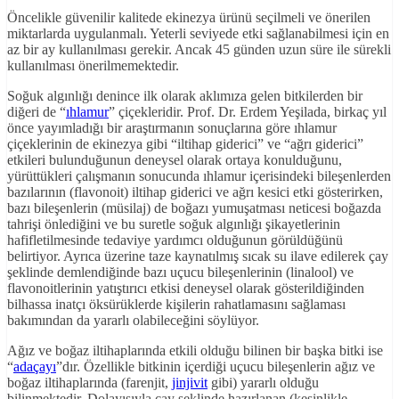
Öncelikle güvenilir kalitede ekinezya ürünü seçilmeli ve önerilen
miktarlarda uygulanmalı. Yeterli seviyede etki sağlanabilmesi için en
az bir ay kullanılması gerekir. Ancak 45 günden uzun süre ile sürekli
kullanılması önerilmemektedir.
Soğuk algınlığı denince ilk olarak aklımıza gelen bitkilerden bir
diğeri de “
ıhlamur
” çiçekleridir. Prof. Dr. Erdem Yeşilada, birkaç yıl
önce yayımladığı bir araştırmanın sonuçlarına göre ıhlamur
çiçeklerinin de ekinezya gibi “iltihap giderici” ve “ağrı giderici”
etkileri bulunduğunun deneysel olarak ortaya konulduğunu,
yürüttükleri çalışmanın sonucunda ıhlamur içerisindeki bileşenlerden
bazılarının (flavonoit) iltihap giderici ve ağrı kesici etki gösterirken,
bazı bileşenlerin (müsilaj) de boğazı yumuşatması neticesi boğazda
tahrişi önlediğini ve bu suretle soğuk algınlığı şikayetlerinin
hafifletilmesinde tedaviye yardımcı olduğunun görüldüğünü
belirtiyor. Ayrıca üzerine taze kaynatılmış sıcak su ilave edilerek çay
şeklinde demlendiğinde bazı uçucu bileşenlerinin (linalool) ve
flavonoitlerinin yatıştırıcı etkisi deneysel olarak gösterildiğinden
bilhassa inatçı öksürüklerde kişilerin rahatlamasını sağlaması
bakımından da yararlı olabileceğini söylüyor.
Ağız ve boğaz iltihaplarında etkili olduğu bilinen bir başka bitki ise
“
adaçayı
”dır. Özellikle bitkinin içerdiği uçucu bileşenlerin ağız ve
boğaz iltihaplarında (farenjit,
jinjivit
gibi) yararlı olduğu
bilinmektedir. Dolayısıyla çay şeklinde hazırlanan (kesinlikle