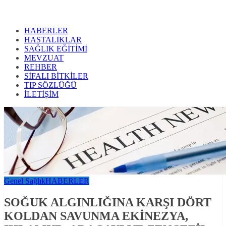
HABERLER
HASTALIKLAR
SAĞLIK EĞİTİMİ
MEVZUAT
REHBER
SİFALI BİTKİLER
TIP SÖZLÜĞÜ
İLETİŞİM
Genel Sağlık
HABERLER
SOĞUK ALGINLIĞINA KARŞI DÖRT
KOLDAN SAVUNMA EKİNEZYA,