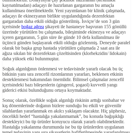
kaynatılmadan) adaçayı ile hazırlanan gargaranın bu amaçla
kullanılması önerilmektedir. Yeni yayımlanan bir klinik çalışmada,
adaçayı ile ekinezyanın birlikte uygulandığında dezenfektan
gargaradan daha etkili olduğu gösterilmiş. İsviçre’de son 3 gün
içerisinde
boğaz ağrısı
şikayeti ile hastaneye başvuran 155 gönüllü
üzerinde yürütülen bu çalışmada, bileşiminde ekinezya ve adaçayı
içeren gargaranın, 5 gün süre ile günde 10 defa kullanılması ile
üçüncü günden başlayarak etkili olduğu gözlenmiş. Deneyde paralel
olarak bir başka grup hastada yürütülen çalışmada 2 saat ara ile
ağıza sıkılan bir dezenfektan çözeltisinden (klorhekzidin/ lidokain)
daha yüksek etki bulunmuştur.
Soğuk algınlığının önlenmesi ve tedavisinde yararlı olacak bu üç
bitkinin yanı sıra zencefil rizomlarının yararları, beklenen etkinin
desteklenmesi bakımından önemlidir. Bilimsel çalışmalar zencefil
içerisindeki bazı bileşenlerin (gingerol, şogaol) kuvvetli yangı
giderici etkisi bulunduğunu ortaya koymaktadır.
Sonuç olarak, özellikle soğuk algınlığı riskinin arttığı sonbahar ve
kış dönemlerinde doğanın bizlere sunduğu bu etkili ve güvenilir
silahlardan yararlanmak en akılcı yaklaşım olacaktır. Hiç şüphesiz,
öncelikli hedef “hastalığa yakalanmamak”, bu konuda bağışıklığı
destekleyici bu tip ürünler koruyucu olarak yararlı olabilmektedir.
Hastalığa yakalanma durumunda ise bu tip ürünlerden uygulanan
temel tedavinin yanı sıra şikayetlerin hafifletilmesinde yararlanılması