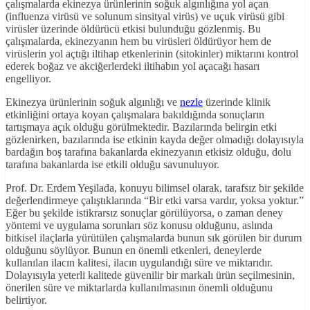
çalışmalarda ekinezya ürünlerinin soğuk algınlığına yol açan
(influenza virüsü ve solunum sinsityal virüs) ve uçuk virüsü gibi
virüsler üzerinde öldürücü etkisi bulunduğu gözlenmiş. Bu
çalışmalarda, ekinezyanın hem bu virüsleri öldürüyor hem de
virüslerin yol açtığı iltihap etkenlerinin (sitokinler) miktarını kontrol
ederek boğaz ve akciğerlerdeki iltihabın yol açacağı hasarı
engelliyor.
Ekinezya ürünlerinin soğuk algınlığı ve
nezle
üzerinde klinik
etkinliğini ortaya koyan çalışmalara bakıldığında sonuçların
tartışmaya açık olduğu görülmektedir. Bazılarında belirgin etki
gözlenirken, bazılarında ise etkinin kayda değer olmadığı dolayısıyla
bardağın boş tarafına bakanlarda ekinezyanın etkisiz olduğu, dolu
tarafına bakanlarda ise etkili olduğu savunuluyor.
Prof. Dr. Erdem Yeşilada, konuyu bilimsel olarak, tarafsız bir şekilde
değerlendirmeye çalıştıklarında “Bir etki varsa vardır, yoksa yoktur.”
Eğer bu şekilde istikrarsız sonuçlar görülüyorsa, o zaman deney
yöntemi ve uygulama sorunları söz konusu olduğunu, aslında
bitkisel ilaçlarla yürütülen çalışmalarda bunun sık görülen bir durum
olduğunu söylüyor. Bunun en önemli etkenleri, deneylerde
kullanılan ilacın kalitesi, ilacın uygulandığı süre ve miktarıdır.
Dolayısıyla yeterli kalitede güvenilir bir markalı ürün seçilmesinin,
önerilen süre ve miktarlarda kullanılmasının önemli olduğunu
belirtiyor.