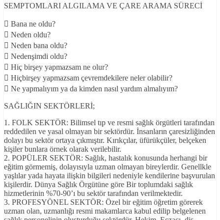
SEMPTOMLARI ALGILAMA VE ÇARE ARAMA SÜRECİ
 Bana ne oldu?
 Neden oldu?
 Neden bana oldu?
 Nedenşimdi oldu?
 Hiç birşey yapmazsam ne olur?
 Hiçbirşey yapmazsam çevremdekilere neler olabilir?
 Ne yapmalıyım ya da kimden nasıl yardım almalıyım?
SAĞLIĞIN SEKTÖRLERİ;
1. FOLK SEKTÖR: Bilimsel tıp ve resmi sağlık örgütleri tarafından
reddedilen ve yasal olmayan bir sektördür. İnsanların çaresizliğinden
dolayı bu sektör ortaya çıkmıştır. Kırıkçılar, üfürükçüler, belçeken
kişiler bunlara örnek olarak verilebilir.
2. POPÜLER SEKTÖR: Sağlık, hastalık konusunda herhangi bir
eğitim görmemiş, dolayısıyla uzman olmayan bireylerdir. Genellkle
yaşlılar yada hayata ilişkin bilgileri nedeniyle kendilerine başvurulan
kişilerdir. Dünya Sağlık Örgütüne göre Bir toplumdaki sağlık
hizmetlerinin %70-90’ı bu sektör tarafından verilmektedir.
3. PROFESYÖNEL SEKTÖR: Özel bir eğitim öğretim görerek
uzman olan, uzmanlığı resmi makamlarca kabul edilip belgelenen
sağlık personelinin oluşturduğu sektördür. Hekim, Eczacı, diş