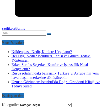
saglikplatformu
Son Yazılar
Nükleoplasti Nedir, Kimlere Uygulanır?
Bel Fıtığı Nedir? Belirtileri, Tanısı ve Güncel Tedavi
Yöntemleri
Erkek Scrubs Seçerken Konfor ve İşlevsellik Nasıl
Dengelenir?
Rusya rotalarındaki belirsizlik Türkiye’yi Avrupa’nın yeni
hava ulaşım merkezine dönüştürebilir
Uzman Gözünden: İstanbul’da Doğru Ortodonti Kliniği ve
Tedavi Süreci
Kategoriler
Kategoriler