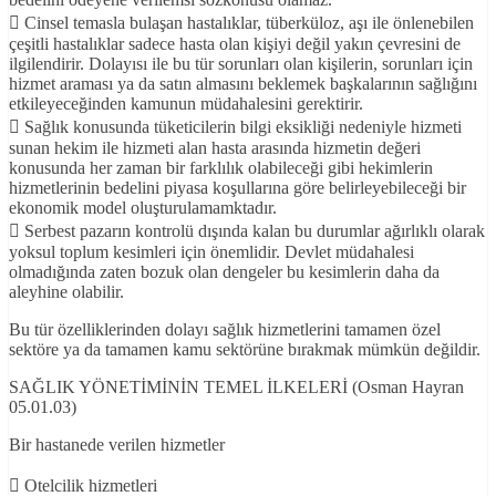
 Cinsel temasla bulaşan hastalıklar, tüberküloz, aşı ile önlenebilen
çeşitli hastalıklar sadece hasta olan kişiyi değil yakın çevresini de
ilgilendirir. Dolayısı ile bu tür sorunları olan kişilerin, sorunları için
hizmet araması ya da satın almasını beklemek başkalarının sağlığını
etkileyeceğinden kamunun müdahalesini gerektirir.
 Sağlık konusunda tüketicilerin bilgi eksikliği nedeniyle hizmeti
sunan hekim ile hizmeti alan hasta arasında hizmetin değeri
konusunda her zaman bir farklılık olabileceği gibi hekimlerin
hizmetlerinin bedelini piyasa koşullarına göre belirleyebileceği bir
ekonomik model oluşturulamamktadır.
 Serbest pazarın kontrolü dışında kalan bu durumlar ağırlıklı olarak
yoksul toplum kesimleri için önemlidir. Devlet müdahalesi
olmadığında zaten bozuk olan dengeler bu kesimlerin daha da
aleyhine olabilir.
Bu tür özelliklerinden dolayı sağlık hizmetlerini tamamen özel
sektöre ya da tamamen kamu sektörüne bırakmak mümkün değildir.
SAĞLIK YÖNETİMİNİN TEMEL İLKELERİ (Osman Hayran
05.01.03)
Bir hastanede verilen hizmetler
 Otelcilik hizmetleri