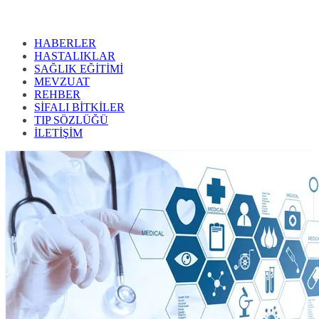
HABERLER
HASTALIKLAR
SAĞLIK EĞİTİMİ
MEVZUAT
REHBER
SİFALI BİTKİLER
TIP SÖZLÜĞÜ
İLETİŞİM