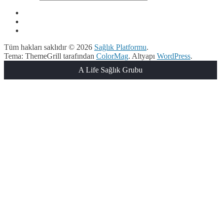
Tüm hakları saklıdır © 2026
Sağlık Platformu
.
Tema: ThemeGrill tarafından
ColorMag
. Altyapı
WordPress
.
A Life Sağlık Grubu