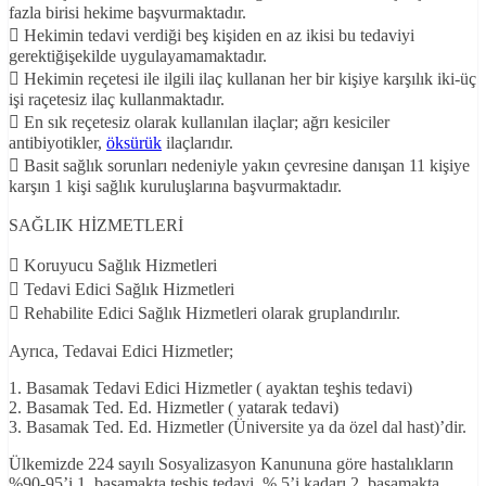
fazla birisi hekime başvurmaktadır.
 Hekimin tedavi verdiği beş kişiden en az ikisi bu tedaviyi
gerektiğişekilde uygulayamamaktadır.
 Hekimin reçetesi ile ilgili ilaç kullanan her bir kişiye karşılık iki-üç
işi raçetesiz ilaç kullanmaktadır.
 En sık reçetesiz olarak kullanılan ilaçlar; ağrı kesiciler
antibiyotikler,
öksürük
ilaçlarıdır.
 Basit sağlık sorunları nedeniyle yakın çevresine danışan 11 kişiye
karşın 1 kişi sağlık kuruluşlarına başvurmaktadır.
SAĞLIK HİZMETLERİ
 Koruyucu Sağlık Hizmetleri
 Tedavi Edici Sağlık Hizmetleri
 Rehabilite Edici Sağlık Hizmetleri olarak gruplandırılır.
Ayrıca, Tedavai Edici Hizmetler;
1. Basamak Tedavi Edici Hizmetler ( ayaktan teşhis tedavi)
2. Basamak Ted. Ed. Hizmetler ( yatarak tedavi)
3. Basamak Ted. Ed. Hizmetler (Üniversite ya da özel dal hast)’dir.
Ülkemizde 224 sayılı Sosyalizasyon Kanununa göre hastalıkların
%90-95’i 1. basamakta teşhis tedavi, % 5’i kadarı 2. basamakta