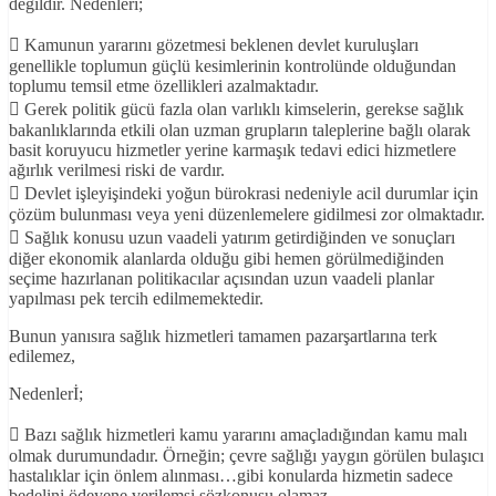
değildir. Nedenleri;
 Kamunun yararını gözetmesi beklenen devlet kuruluşları
genellikle toplumun güçlü kesimlerinin kontrolünde olduğundan
toplumu temsil etme özellikleri azalmaktadır.
 Gerek politik gücü fazla olan varlıklı kimselerin, gerekse sağlık
bakanlıklarında etkili olan uzman grupların taleplerine bağlı olarak
basit koruyucu hizmetler yerine karmaşık tedavi edici hizmetlere
ağırlık verilmesi riski de vardır.
 Devlet işleyişindeki yoğun bürokrasi nedeniyle acil durumlar için
çözüm bulunması veya yeni düzenlemelere gidilmesi zor olmaktadır.
 Sağlık konusu uzun vaadeli yatırım getirdiğinden ve sonuçları
diğer ekonomik alanlarda olduğu gibi hemen görülmediğinden
seçime hazırlanan politikacılar açısından uzun vaadeli planlar
yapılması pek tercih edilmemektedir.
Bunun yanısıra sağlık hizmetleri tamamen pazarşartlarına terk
edilemez,
Nedenlerİ;
 Bazı sağlık hizmetleri kamu yararını amaçladığından kamu malı
olmak durumundadır. Örneğin; çevre sağlığı yaygın görülen bulaşıcı
hastalıklar için önlem alınması…gibi konularda hizmetin sadece
bedelini ödeyene verilemsi sözkonusu olamaz.