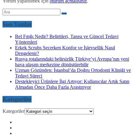
Yorum yapabilmek için
oturum açmalısınız
.
Son Yazılar
Bel Fıtığı Nedir? Belirtileri, Tanısı ve Güncel Tedavi
Yöntemleri
Erkek Scrubs Seçerken Konfor ve İşlevsellik Nasıl
Dengelenir?
Rusya rotalarındaki belirsizlik Türkiye’yi Avrupa’nın yeni
hava ulaşım merkezine dönüştürebilir
Uzman Gözünden: İstanbul’da Doğru Ortodonti Kliniği ve
Tedavi Süreci
Destekleyici Ürünlere İlgi Artıyor: Kullanıcılar Artık Satın
Almadan Önce Daha Fazla Araştırıyor
Kategoriler
Kategoriler