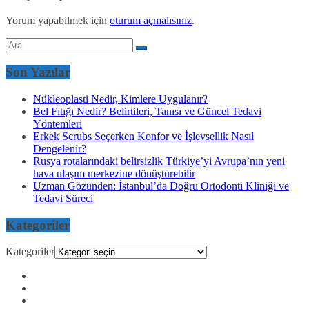
Yorum yapabilmek için
oturum açmalısınız
.
Son Yazılar
Nükleoplasti Nedir, Kimlere Uygulanır?
Bel Fıtığı Nedir? Belirtileri, Tanısı ve Güncel Tedavi
Yöntemleri
Erkek Scrubs Seçerken Konfor ve İşlevsellik Nasıl
Dengelenir?
Rusya rotalarındaki belirsizlik Türkiye’yi Avrupa’nın yeni
hava ulaşım merkezine dönüştürebilir
Uzman Gözünden: İstanbul’da Doğru Ortodonti Kliniği ve
Tedavi Süreci
Kategoriler
Kategoriler