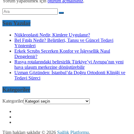
Yorum yapabilmek için
oturum açmalısınız
.
Son Yazılar
Nükleoplasti Nedir, Kimlere Uygulanır?
Bel Fıtığı Nedir? Belirtileri, Tanısı ve Güncel Tedavi
Yöntemleri
Erkek Scrubs Seçerken Konfor ve İşlevsellik Nasıl
Dengelenir?
Rusya rotalarındaki belirsizlik Türkiye’yi Avrupa’nın yeni
hava ulaşım merkezine dönüştürebilir
Uzman Gözünden: İstanbul’da Doğru Ortodonti Kliniği ve
Tedavi Süreci
Kategoriler
Kategoriler
Tüm hakları saklıdır © 2026
Sağlık Platformu
.