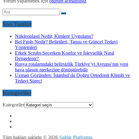
Yorum yapabilmek için
oturum açmalısınız
.
Son Yazılar
Nükleoplasti Nedir, Kimlere Uygulanır?
Bel Fıtığı Nedir? Belirtileri, Tanısı ve Güncel Tedavi
Yöntemleri
Erkek Scrubs Seçerken Konfor ve İşlevsellik Nasıl
Dengelenir?
Rusya rotalarındaki belirsizlik Türkiye’yi Avrupa’nın yeni
hava ulaşım merkezine dönüştürebilir
Uzman Gözünden: İstanbul’da Doğru Ortodonti Kliniği ve
Tedavi Süreci
Kategoriler
Kategoriler
Tüm hakları saklıdır © 2026
Sağlık Platformu
.