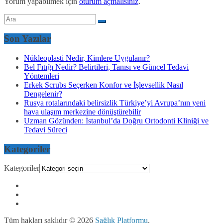
Yorum yapabilmek için
oturum açmalısınız
.
Son Yazılar
Nükleoplasti Nedir, Kimlere Uygulanır?
Bel Fıtığı Nedir? Belirtileri, Tanısı ve Güncel Tedavi
Yöntemleri
Erkek Scrubs Seçerken Konfor ve İşlevsellik Nasıl
Dengelenir?
Rusya rotalarındaki belirsizlik Türkiye’yi Avrupa’nın yeni
hava ulaşım merkezine dönüştürebilir
Uzman Gözünden: İstanbul’da Doğru Ortodonti Kliniği ve
Tedavi Süreci
Kategoriler
Kategoriler
Tüm hakları saklıdır © 2026
Sağlık Platformu
.