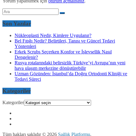
Yorum yapabilmek için
oturum açmalısınız
.
Son Yazılar
Nükleoplasti Nedir, Kimlere Uygulanır?
Bel Fıtığı Nedir? Belirtileri, Tanısı ve Güncel Tedavi
Yöntemleri
Erkek Scrubs Seçerken Konfor ve İşlevsellik Nasıl
Dengelenir?
Rusya rotalarındaki belirsizlik Türkiye’yi Avrupa’nın yeni
hava ulaşım merkezine dönüştürebilir
Uzman Gözünden: İstanbul’da Doğru Ortodonti Kliniği ve
Tedavi Süreci
Kategoriler
Kategoriler
Tüm hakları saklıdır © 2026
Sağlık Platformu
.