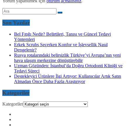
Yorum yapabilmek için
oturum açmalısınız
.
Son Yazılar
Bel Fıtığı Nedir? Belirtileri, Tanısı ve Güncel Tedavi
Yöntemleri
Erkek Scrubs Seçerken Konfor ve İşlevsellik Nasıl
Dengelenir?
Rusya rotalarındaki belirsizlik Türkiye’yi Avrupa’nın yeni
hava ulaşım merkezine dönüştürebilir
Uzman Gözünden: İstanbul’da Doğru Ortodonti Kliniği ve
Tedavi Süreci
Destekleyici Ürünlere İlgi Artıyor: Kullanıcılar Artık Satın
Almadan Önce Daha Fazla Araştırıyor
Kategoriler
Kategoriler