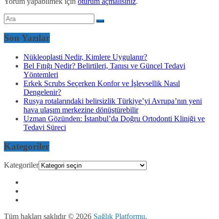
Yorum yapabilmek için
oturum açmalısınız
.
Son Yazılar
Nükleoplasti Nedir, Kimlere Uygulanır?
Bel Fıtığı Nedir? Belirtileri, Tanısı ve Güncel Tedavi
Yöntemleri
Erkek Scrubs Seçerken Konfor ve İşlevsellik Nasıl
Dengelenir?
Rusya rotalarındaki belirsizlik Türkiye’yi Avrupa’nın yeni
hava ulaşım merkezine dönüştürebilir
Uzman Gözünden: İstanbul’da Doğru Ortodonti Kliniği ve
Tedavi Süreci
Kategoriler
Kategoriler
Tüm hakları saklıdır © 2026
Sağlık Platformu
.