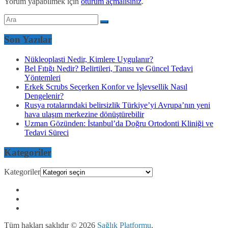
Yorum yapabilmek için
oturum açmalısınız
.
Son Yazılar
Nükleoplasti Nedir, Kimlere Uygulanır?
Bel Fıtığı Nedir? Belirtileri, Tanısı ve Güncel Tedavi
Yöntemleri
Erkek Scrubs Seçerken Konfor ve İşlevsellik Nasıl
Dengelenir?
Rusya rotalarındaki belirsizlik Türkiye’yi Avrupa’nın yeni
hava ulaşım merkezine dönüştürebilir
Uzman Gözünden: İstanbul’da Doğru Ortodonti Kliniği ve
Tedavi Süreci
Kategoriler
Kategoriler
Tüm hakları saklıdır © 2026
Sağlık Platformu
.