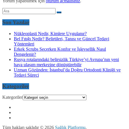
Yorum yapabilmek için
oturum açmalısınız
.
Son Yazılar
Nükleoplasti Nedir, Kimlere Uygulanır?
Bel Fıtığı Nedir? Belirtileri, Tanısı ve Güncel Tedavi
Yöntemleri
Erkek Scrubs Seçerken Konfor ve İşlevsellik Nasıl
Dengelenir?
Rusya rotalarındaki belirsizlik Türkiye’yi Avrupa’nın yeni
hava ulaşım merkezine dönüştürebilir
Uzman Gözünden: İstanbul’da Doğru Ortodonti Kliniği ve
Tedavi Süreci
Kategoriler
Kategoriler
Tüm hakları saklıdır © 2026
Sağlık Platformu
.