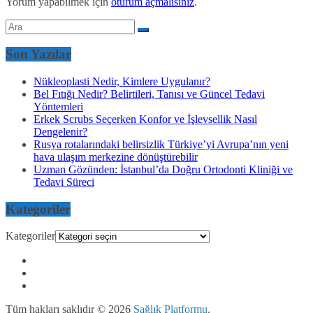
Yorum yapabilmek için
oturum açmalısınız
.
Son Yazılar
Nükleoplasti Nedir, Kimlere Uygulanır?
Bel Fıtığı Nedir? Belirtileri, Tanısı ve Güncel Tedavi
Yöntemleri
Erkek Scrubs Seçerken Konfor ve İşlevsellik Nasıl
Dengelenir?
Rusya rotalarındaki belirsizlik Türkiye’yi Avrupa’nın yeni
hava ulaşım merkezine dönüştürebilir
Uzman Gözünden: İstanbul’da Doğru Ortodonti Kliniği ve
Tedavi Süreci
Kategoriler
Kategoriler
Tüm hakları saklıdır © 2026
Sağlık Platformu
.