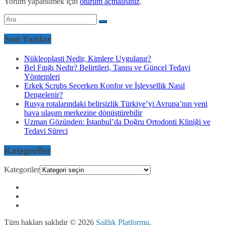
Yorum yapabilmek için
oturum açmalısınız
.
Son Yazılar
Nükleoplasti Nedir, Kimlere Uygulanır?
Bel Fıtığı Nedir? Belirtileri, Tanısı ve Güncel Tedavi
Yöntemleri
Erkek Scrubs Seçerken Konfor ve İşlevsellik Nasıl
Dengelenir?
Rusya rotalarındaki belirsizlik Türkiye’yi Avrupa’nın yeni
hava ulaşım merkezine dönüştürebilir
Uzman Gözünden: İstanbul’da Doğru Ortodonti Kliniği ve
Tedavi Süreci
Kategoriler
Kategoriler
Tüm hakları saklıdır © 2026
Sağlık Platformu
.