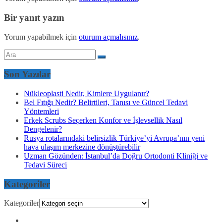
Bir yanıt yazın
Yorum yapabilmek için
oturum açmalısınız
.
Son Yazılar
Nükleoplasti Nedir, Kimlere Uygulanır?
Bel Fıtığı Nedir? Belirtileri, Tanısı ve Güncel Tedavi
Yöntemleri
Erkek Scrubs Seçerken Konfor ve İşlevsellik Nasıl
Dengelenir?
Rusya rotalarındaki belirsizlik Türkiye’yi Avrupa’nın yeni
hava ulaşım merkezine dönüştürebilir
Uzman Gözünden: İstanbul’da Doğru Ortodonti Kliniği ve
Tedavi Süreci
Kategoriler
Kategoriler