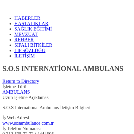
HABERLER
HASTALIKLAR
SAĞLIK EĞİTİMİ
MEVZUAT
REHBER
SİFALI BİTKİLER
TIP SÖZLÜĞÜ
İLETİŞİM
S.O.S INTERNATİONAL AMBULANS
Return to Directory
İşletme Türü
AMBULANS
Uzun İşletme Açıklaması
S.O.S International Ambulans İletişim Bilgileri
İş Web Adresi
www.sosambulance.com.tr
İş Telefon Numarası
0 212 505 72 72 / 4444505