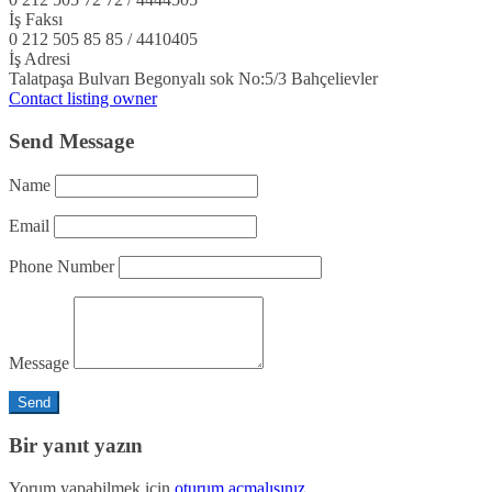
İş Faksı
0 212 505 85 85 / 4410405
İş Adresi
Talatpaşa Bulvarı Begonyalı sok No:5/3 Bahçelievler
Contact listing owner
Send Message
Name
Email
Phone Number
Message
Bir yanıt yazın
Yorum yapabilmek için
oturum açmalısınız
.