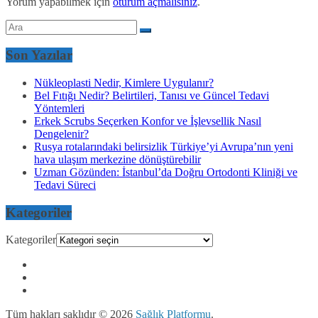
Yorum yapabilmek için
oturum açmalısınız
.
Son Yazılar
Nükleoplasti Nedir, Kimlere Uygulanır?
Bel Fıtığı Nedir? Belirtileri, Tanısı ve Güncel Tedavi
Yöntemleri
Erkek Scrubs Seçerken Konfor ve İşlevsellik Nasıl
Dengelenir?
Rusya rotalarındaki belirsizlik Türkiye’yi Avrupa’nın yeni
hava ulaşım merkezine dönüştürebilir
Uzman Gözünden: İstanbul’da Doğru Ortodonti Kliniği ve
Tedavi Süreci
Kategoriler
Kategoriler
Tüm hakları saklıdır © 2026
Sağlık Platformu
.