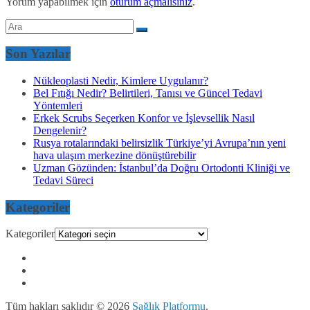
Yorum yapabilmek için
oturum açmalısınız
.
Son Yazılar
Nükleoplasti Nedir, Kimlere Uygulanır?
Bel Fıtığı Nedir? Belirtileri, Tanısı ve Güncel Tedavi
Yöntemleri
Erkek Scrubs Seçerken Konfor ve İşlevsellik Nasıl
Dengelenir?
Rusya rotalarındaki belirsizlik Türkiye’yi Avrupa’nın yeni
hava ulaşım merkezine dönüştürebilir
Uzman Gözünden: İstanbul’da Doğru Ortodonti Kliniği ve
Tedavi Süreci
Kategoriler
Kategoriler
Tüm hakları saklıdır © 2026
Sağlık Platformu
.