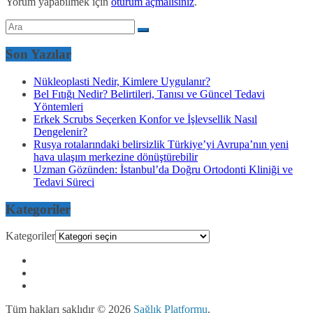
Yorum yapabilmek için
oturum açmalısınız
.
Son Yazılar
Nükleoplasti Nedir, Kimlere Uygulanır?
Bel Fıtığı Nedir? Belirtileri, Tanısı ve Güncel Tedavi
Yöntemleri
Erkek Scrubs Seçerken Konfor ve İşlevsellik Nasıl
Dengelenir?
Rusya rotalarındaki belirsizlik Türkiye’yi Avrupa’nın yeni
hava ulaşım merkezine dönüştürebilir
Uzman Gözünden: İstanbul’da Doğru Ortodonti Kliniği ve
Tedavi Süreci
Kategoriler
Kategoriler
Tüm hakları saklıdır © 2026
Sağlık Platformu
.