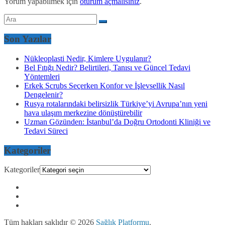
Yorum yapabilmek için
oturum açmalısınız
.
Son Yazılar
Nükleoplasti Nedir, Kimlere Uygulanır?
Bel Fıtığı Nedir? Belirtileri, Tanısı ve Güncel Tedavi
Yöntemleri
Erkek Scrubs Seçerken Konfor ve İşlevsellik Nasıl
Dengelenir?
Rusya rotalarındaki belirsizlik Türkiye’yi Avrupa’nın yeni
hava ulaşım merkezine dönüştürebilir
Uzman Gözünden: İstanbul’da Doğru Ortodonti Kliniği ve
Tedavi Süreci
Kategoriler
Kategoriler
Tüm hakları saklıdır © 2026
Sağlık Platformu
.