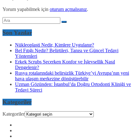
Yorum yapabilmek için
oturum açmalısınız
.
Son Yazılar
Nükleoplasti Nedir, Kimlere Uygulanır?
Bel Fıtığı Nedir? Belirtileri, Tanısı ve Güncel Tedavi
Yöntemleri
Erkek Scrubs Seçerken Konfor ve İşlevsellik Nasıl
Dengelenir?
Rusya rotalarındaki belirsizlik Türkiye’yi Avrupa’nın yeni
hava ulaşım merkezine dönüştürebilir
Uzman Gözünden: İstanbul’da Doğru Ortodonti Kliniği ve
Tedavi Süreci
Kategoriler
Kategoriler