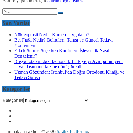
Yorum yapabilmek için
oturum açmalısınız
.
Son Yazılar
Nükleoplasti Nedir, Kimlere Uygulanır?
Bel Fıtığı Nedir? Belirtileri, Tanısı ve Güncel Tedavi
Yöntemleri
Erkek Scrubs Seçerken Konfor ve İşlevsellik Nasıl
Dengelenir?
Rusya rotalarındaki belirsizlik Türkiye’yi Avrupa’nın yeni
hava ulaşım merkezine dönüştürebilir
Uzman Gözünden: İstanbul’da Doğru Ortodonti Kliniği ve
Tedavi Süreci
Kategoriler
Kategoriler
Tüm hakları saklıdır © 2026
Sağlık Platformu
.