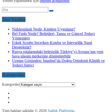
Yorum yapabilmek için
oturum açmalısınız
.
Son Yazılar
Nükleoplasti Nedir, Kimlere Uygulanır?
Bel Fıtığı Nedir? Belirtileri, Tanısı ve Güncel Tedavi
Yöntemleri
Erkek Scrubs Seçerken Konfor ve İşlevsellik Nasıl
Dengelenir?
Rusya rotalarındaki belirsizlik Türkiye’yi Avrupa’nın yeni
hava ulaşım merkezine dönüştürebilir
Uzman Gözünden: İstanbul’da Doğru Ortodonti Kliniği ve
Tedavi Süreci
Kategoriler
Kategoriler
Tüm hakları saklıdır © 2026
Sağlık Platformu
.